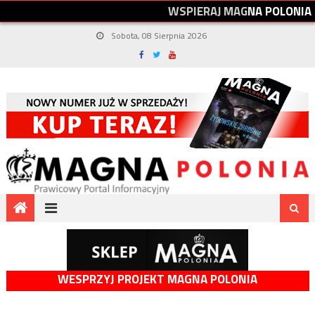
W
S
P
I
E
R
A
J
M
A
G
N
A
P
O
L
O
N
I
A
Sobota, 08 Sierpnia 2026
WESPRZYJ PROJEKT MAGNA POLONIA