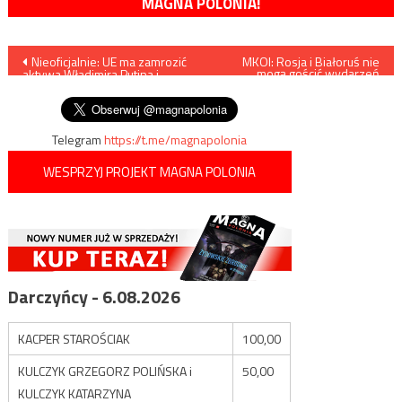
MAGNA POLONIA!
Nawigacja
Nieoficjalnie: UE ma zamrozić
MKOl: Rosja i Białoruś nie
mogą gościć wydarzeń
aktywa Władimira Putina i
sportowych
wpisu
Siergieja Ławrowa
Telegram
https://t.me/magnapolonia
WESPRZYJ PROJEKT MAGNA POLONIA
Darczyńcy - 6.08.2026
KACPER STAROŚCIAK
100,00
KULCZYK GRZEGORZ POLIŃSKA i
50,00
KULCZYK KATARZYNA