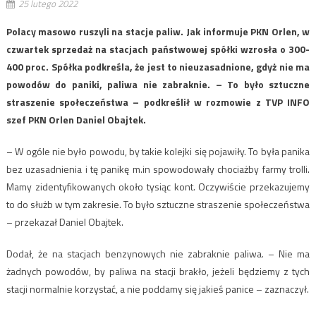
25 lutego 2022
Polacy masowo ruszyli na stacje paliw. Jak informuje PKN Orlen, w
czwartek sprzedaż na stacjach państwowej spółki wzrosła o 300-
400 proc. Spółka podkreśla, że jest to nieuzasadnione, gdyż nie ma
powodów do paniki, paliwa nie zabraknie. – To było sztuczne
straszenie społeczeństwa – podkreślił w rozmowie z TVP INFO
szef PKN Orlen Daniel Obajtek.
– W ogóle nie było powodu, by takie kolejki się pojawiły. To była panika
bez uzasadnienia i tę panikę m.in spowodowały chociażby farmy trolli.
Mamy zidentyfikowanych około tysiąc kont. Oczywiście przekazujemy
to do służb w tym zakresie. To było sztuczne straszenie społeczeństwa
– przekazał Daniel Obajtek.
Dodał, że na stacjach benzynowych nie zabraknie paliwa. – Nie ma
żadnych powodów, by paliwa na stacji brakło, jeżeli będziemy z tych
stacji normalnie korzystać, a nie poddamy się jakieś panice – zaznaczył.