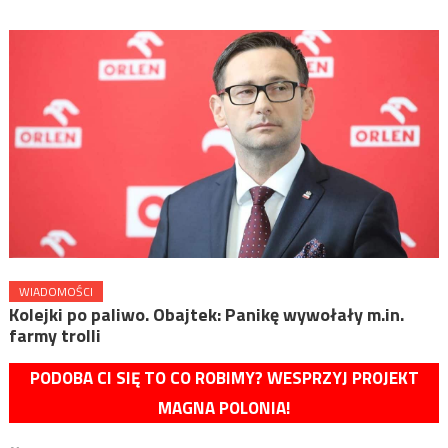
WIADOMOŚCI
Kolejki po paliwo. Obajtek: Panikę wywołały m.in.
farmy trolli
PODOBA CI SIĘ TO CO ROBIMY? WESPRZYJ PROJEKT
MAGNA POLONIA!