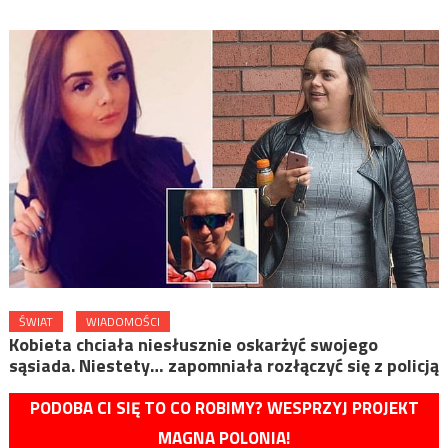
ŚWIAT
WIADOMOŚCI
Kobieta chciała niesłusznie oskarżyć swojego
sąsiada. Niestety… zapomniała rozłączyć się z policją
PODOBA CI SIĘ TO CO ROBIMY? WESPRZYJ PROJEKT
MAGNA POLONIA!