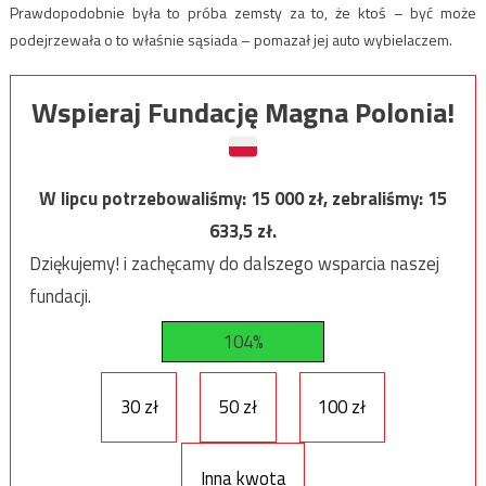
Prawdopodobnie była to próba zemsty za to, że ktoś – być może
podejrzewała o to właśnie sąsiada – pomazał jej auto wybielaczem.
Wspieraj Fundację Magna Polonia!
W lipcu potrzebowaliśmy:
15 000
zł, zebraliśmy:
15
633,5
zł.
Dziękujemy! i zachęcamy do dalszego wsparcia naszej
fundacji.
104%
30 zł
50 zł
100 zł
Inna kwota