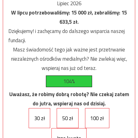
Lipiec 2026
W lipcu potrzebowaliśmy:
15 000
zł, zebraliśmy:
15
633,5
zł.
Dziękujemy! i zachęcamy do dalszego wsparcia naszej
fundacji.
Masz świadomość tego jak ważne jest przetrwanie
niezależnych ośrodków medialnych? Nie zwlekaj więc,
wspieraj nas już od teraz.
104%
Uważasz, że robimy dobrą robotę? Nie czekaj zatem
do jutra, wspieraj nas od dzisiaj.
30 zł
50 zł
100 zł