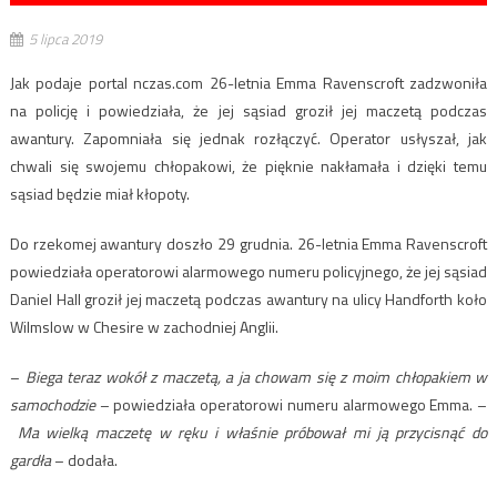
5 lipca 2019
Jak podaje portal nczas.com 26-letnia Emma Ravenscroft zadzwoniła
na policję i powiedziała, że jej sąsiad groził jej maczetą podczas
awantury. Zapomniała się jednak rozłączyć. Operator usłyszał, jak
chwali się swojemu chłopakowi, że pięknie nakłamała i dzięki temu
sąsiad będzie miał kłopoty.
Do rzekomej awantury doszło 29 grudnia. 26-letnia Emma Ravenscroft
powiedziała operatorowi alarmowego numeru policyjnego, że jej sąsiad
Daniel Hall groził jej maczetą podczas awantury na ulicy Handforth koło
Wilmslow w Chesire w zachodniej Anglii.
–
Biega teraz wokół z maczetą, a ja chowam się z moim chłopakiem w
samochodzie
– powiedziała operatorowi numeru alarmowego Emma. –
Ma wielką maczetę w ręku i właśnie próbował mi ją przycisnąć do
gardła
– dodała.