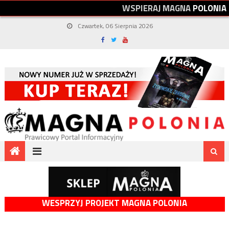
W
S
P
I
E
R
A
J
M
A
G
N
A
P
O
L
O
N
I
A
Czwartek, 06 Sierpnia 2026
WESPRZYJ PROJEKT MAGNA POLONIA