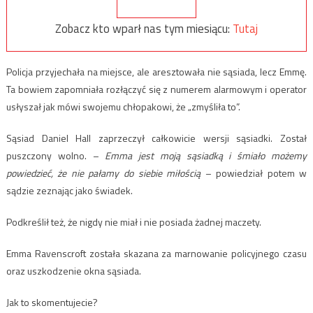
Zobacz kto wparł nas tym miesiącu:
Tutaj
Policja przyjechała na miejsce, ale aresztowała nie sąsiada, lecz Emmę.
Ta bowiem zapomniała rozłączyć się z numerem alarmowym i operator
usłyszał jak mówi swojemu chłopakowi, że „zmyśliła to”.
Sąsiad Daniel Hall zaprzeczył całkowicie wersji sąsiadki. Został
puszczony wolno. –
Emma jest moją sąsiadką i śmiało możemy
powiedzieć, że nie pałamy do siebie miłością
– powiedział potem w
sądzie zeznając jako świadek.
Podkreślił też, że nigdy nie miał i nie posiada żadnej maczety.
Emma Ravenscroft została skazana za marnowanie policyjnego czasu
oraz uszkodzenie okna sąsiada.
Jak to skomentujecie?