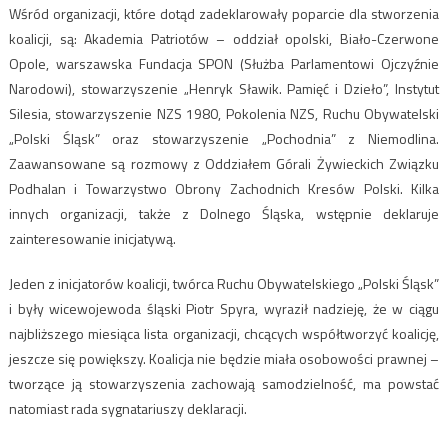
Wśród organizacji, które dotąd zadeklarowały poparcie dla stworzenia
koalicji, są: Akademia Patriotów – oddział opolski, Biało-Czerwone
Opole, warszawska Fundacja SPON (Służba Parlamentowi Ojczyźnie
Narodowi), stowarzyszenie „Henryk Sławik. Pamięć i Dzieło”, Instytut
Silesia, stowarzyszenie NZS 1980, Pokolenia NZS, Ruchu Obywatelski
„Polski Śląsk” oraz stowarzyszenie „Pochodnia” z Niemodlina.
Zaawansowane są rozmowy z Oddziałem Górali Żywieckich Związku
Podhalan i Towarzystwo Obrony Zachodnich Kresów Polski. Kilka
innych organizacji, także z Dolnego Śląska, wstępnie deklaruje
zainteresowanie inicjatywą.
Jeden z inicjatorów koalicji, twórca Ruchu Obywatelskiego „Polski Śląsk”
i były wicewojewoda śląski Piotr Spyra, wyraził nadzieję, że w ciągu
najbliższego miesiąca lista organizacji, chcących współtworzyć koalicję,
jeszcze się powiększy. Koalicja nie będzie miała osobowości prawnej –
tworzące ją stowarzyszenia zachowają samodzielność, ma powstać
natomiast rada sygnatariuszy deklaracji.