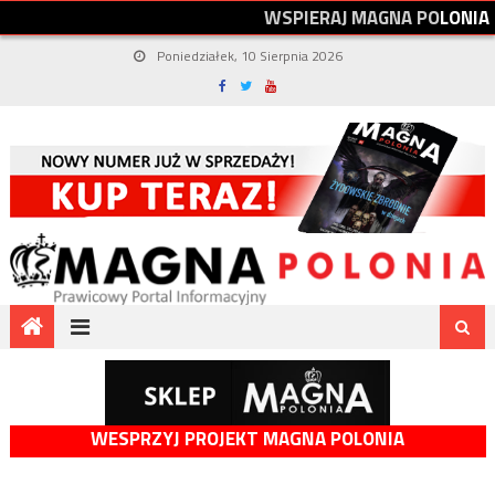
W
S
P
I
E
R
A
J
M
A
G
N
A
P
O
L
O
N
I
A
Poniedziałek, 10 Sierpnia 2026
WESPRZYJ PROJEKT MAGNA POLONIA