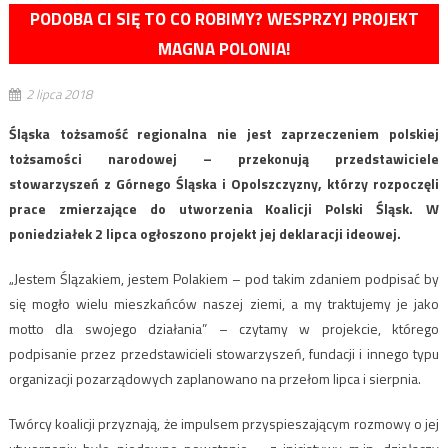
PODOBA CI SIĘ TO CO ROBIMY? WESPRZYJ PROJEKT
MAGNA POLONIA!
2 lipca 2018
Śląska tożsamość regionalna nie jest zaprzeczeniem polskiej
tożsamości narodowej – przekonują przedstawiciele
stowarzyszeń z Górnego Śląska i Opolszczyzny, którzy rozpoczęli
prace zmierzające do utworzenia Koalicji Polski Śląsk. W
poniedziałek 2 lipca ogłoszono projekt jej deklaracji ideowej.
„Jestem Ślązakiem, jestem Polakiem – pod takim zdaniem podpisać by
się mogło wielu mieszkańców naszej ziemi, a my traktujemy je jako
motto dla swojego działania” – czytamy w projekcie, którego
podpisanie przez przedstawicieli stowarzyszeń, fundacji i innego typu
organizacji pozarządowych zaplanowano na przełom lipca i sierpnia.
Twórcy koalicji przyznają, że impulsem przyspieszającym rozmowy o jej