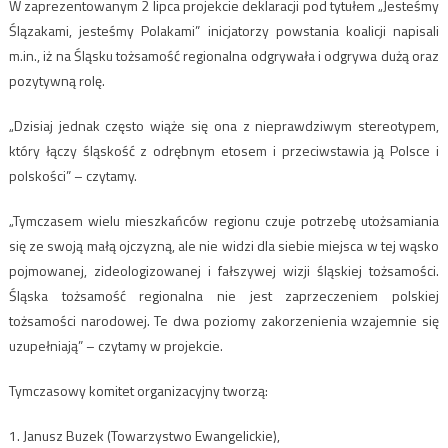
W zaprezentowanym 2 lipca projekcie deklaracji pod tytułem „Jesteśmy
Ślązakami, jesteśmy Polakami” inicjatorzy powstania koalicji napisali
m.in., iż na Śląsku tożsamość regionalna odgrywała i odgrywa dużą oraz
pozytywną rolę.
„Dzisiaj jednak często wiąże się ona z nieprawdziwym stereotypem,
który łączy śląskość z odrębnym etosem i przeciwstawia ją Polsce i
polskości” – czytamy.
„Tymczasem wielu mieszkańców regionu czuje potrzebę utożsamiania
się ze swoją małą ojczyzną, ale nie widzi dla siebie miejsca w tej wąsko
pojmowanej, zideologizowanej i fałszywej wizji śląskiej tożsamości.
Śląska tożsamość regionalna nie jest zaprzeczeniem polskiej
tożsamości narodowej. Te dwa poziomy zakorzenienia wzajemnie się
uzupełniają” – czytamy w projekcie.
Tymczasowy komitet organizacyjny tworzą:
1. Janusz Buzek (Towarzystwo Ewangelickie),