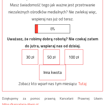
Masz świadomość tego jak ważne jest przetrwanie
niezależnych ośrodków medialnych? Nie zwlekaj więc,
wspieraj nas już od teraz.
8%
Uważasz, że robimy dobrą robotę? Nie czekaj zatem
do jutra, wspieraj nas od dzisiaj.
30 zł
50 zł
100 zł
Inna kwota
Zobacz kto wparł nas tym miesiącu:
Tutaj
Dziękujemy za pomoc prawną Kancelarii Prawnej Litwin:
https://kancelaria-litwin.pl