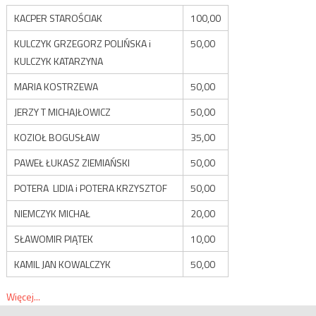
KACPER STAROŚCIAK
100,00
KULCZYK GRZEGORZ POLIŃSKA i
50,00
KULCZYK KATARZYNA
MARIA KOSTRZEWA
50,00
JERZY T MICHAJŁOWICZ
50,00
KOZIOŁ BOGUSŁAW
35,00
PAWEŁ ŁUKASZ ZIEMIAŃSKI
50,00
POTERA LIDIA i POTERA KRZYSZTOF
50,00
NIEMCZYK MICHAŁ
20,00
SŁAWOMIR PIĄTEK
10,00
KAMIL JAN KOWALCZYK
50,00
Więcej...