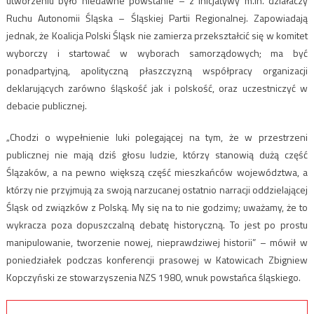
utworzeniu było niedawne powstanie – z inicjatywy m.in. działaczy
Ruchu Autonomii Śląska – Śląskiej Partii Regionalnej. Zapowiadają
jednak, że Koalicja Polski Śląsk nie zamierza przekształcić się w komitet
wyborczy i startować w wyborach samorządowych; ma być
ponadpartyjną, apolityczną płaszczyzną współpracy organizacji
deklarujących zarówno śląskość jak i polskość, oraz uczestniczyć w
debacie publicznej.
„Chodzi o wypełnienie luki polegającej na tym, że w przestrzeni
publicznej nie mają dziś głosu ludzie, którzy stanowią dużą część
Ślązaków, a na pewno większą część mieszkańców województwa, a
którzy nie przyjmują za swoją narzucanej ostatnio narracji oddzielającej
Śląsk od związków z Polską. My się na to nie godzimy; uważamy, że to
wykracza poza dopuszczalną debatę historyczną. To jest po prostu
manipulowanie, tworzenie nowej, nieprawdziwej historii” – mówił w
poniedziałek podczas konferencji prasowej w Katowicach Zbigniew
Kopczyński ze stowarzyszenia NZS 1980, wnuk powstańca śląskiego.