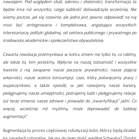
nawzajem. Pod względem skali, zakresu i złożoności, transformacja ta
będzie inna niż wszystko, czego ludzkość doświadczyła wcześniej. Nie
wiemy jeszcze, jak się rozwinie, ale jedno jest pewne: odpowiedź na nią
musi być zintegrowana i kompleksowa, angażująca wszystkich
interesariuszy polityki globalnej, od sektora publicznego i prywatnego po
środowisko akademickie i społeczeństwo obywatelskie.
Czwarta rewolucja przemysłowa w końcu zmieni nie tylko to, co robimy,
ale także to, kim jesteśmy. Wpłynie na naszą tożsamość i wszystkie
kwestie z nią związane: nasze poczucie prywatności, nasze pojęcia
własności, nasze wzorce konsumpcji, czas, który poświęcamy pracy i
wypoczynkowi, a także sposób, w jaki rozwijamy nasze kariery,
pielęgnujemy nasze umiejętności, poznajemy ludzi i pielęgnujemy relacje.
Już teraz zmienia nasze zdrowie i prowadzi do „kwantyfikacji” jaźni. Co
więcej, wcześniej niż myślimy, może doprowadzić do ludzkiej
augmentacji”.
Augmentacja to proces częściowej robotyzacji ludzi, którzy będą działać
na zasadach cyborgów. Jak ma do tego dojść według Schwaba? Chodzi