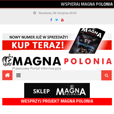
W
S
P
I
E
R
A
J
M
A
G
N
A
P
O
L
O
N
I
A
Niedziela, 09 Sierpnia 2026
WESPRZYJ PROJEKT MAGNA POLONIA