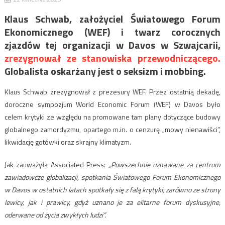
Klaus Schwab, założyciel Światowego Forum
Ekonomicznego (WEF) i twarz corocznych
zjazdów tej organizacji w Davos w Szwajcarii,
zrezygnował ze stanowiska przewodniczącego.
Globalista oskarżany jest o seksizm i mobbing.
Klaus Schwab zrezygnował z prezesury WEF. Przez ostatnią dekadę,
doroczne sympozjum World Economic Forum (WEF) w Davos było
celem krytyki ze względu na promowane tam plany dotyczące budowy
globalnego zamordyzmu, opartego m.in. o cenzurę „mowy nienawiści”,
likwidację gotówki oraz skrajny klimatyzm.
Jak zauważyła Associated Press:
„Powszechnie uznawane za centrum
zawiadowcze globalizacji, spotkania Światowego Forum Ekonomicznego
w Davos w ostatnich latach spotkały się z falą krytyki, zarówno ze strony
lewicy, jak i prawicy, gdyż uznano je za elitarne forum dyskusyjne,
oderwane od życia zwykłych ludzi”.