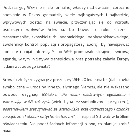
Podczas gdy WEF nie miało formalnej władzy nad światem, coroczne
spotkanie w Davos gromadziły wiele najbogatszych i najbardziej
wpływowych postaci na świecie, przyczyniając się do wzrostu
osobistych wpływów Schwaba. Do Davos co roku zmierzali
transhumaniści, aktywiści ruchu sodomickiego i neołysenkistowskiego,
zwolennicy kontroli populacji i propagatorzy aborcji, by nawiązywać
kontakty i ubijać interesy. Samo WEF promowało skrajnie lewicową
agendę, w tym inicjatywy transpłciowe oraz potrzebę zalania Europy
ludami z „trzeciego świata”.
Schwab złożył rezygnację z prezesury WEF 20 kwietnia br. (data chyba
symboliczna – urodziny innego, słynnego Niemca), ale nie wskazano
powodu rezygnacji 88-latka.
„Po moim niedawnym ogłoszeniu i
wkraczając w 88. rok życia
(wiek chyba też symboliczny – przyp red.),
postanowiłem zrezygnować ze stanowiska przewodniczącego i członka
zarządu ze skutkiem natychmiastowym”
— napisał Schwab w krótkim
oświadczeniu. Nie podał żadnych informacji o tym, co planuje zrobić
dalej.