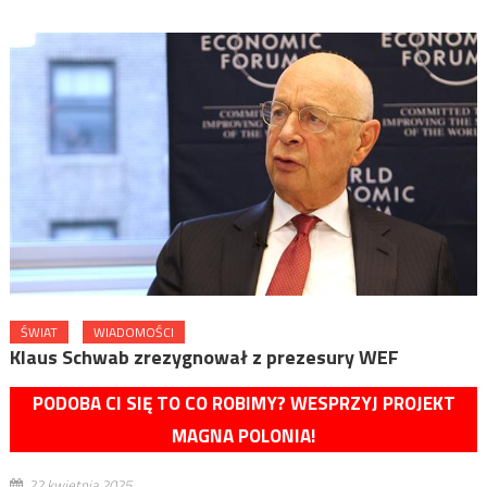
ŚWIAT
WIADOMOŚCI
Klaus Schwab zrezygnował z prezesury WEF
PODOBA CI SIĘ TO CO ROBIMY? WESPRZYJ PROJEKT
MAGNA POLONIA!
22 kwietnia 2025