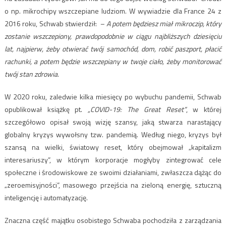
o np. mikrochipy wszczepiane ludziom. W wywiadzie dla France 24 z
2016 roku, Schwab stwierdził:
– A potem będziesz miał mikroczip, który
zostanie wszczepiony, prawdopodobnie w ciągu najbliższych dziesięciu
lat, najpierw, żeby otwierać twój samochód, dom, robić paszport, płacić
rachunki, a potem będzie wszczepiany w twoje ciało, żeby monitorować
twój stan zdrowia.
W 2020 roku, zaledwie kilka miesięcy po wybuchu pandemii, Schwab
opublikował książkę pt.
„COVID-19: The Great Reset”
, w której
szczegółowo opisał swoją wizję szansy, jaką stwarza narastający
globalny kryzys wywołsny tzw. pandemią. Według niego, kryzys był
szansą na wielki, światowy reset, który obejmował „kapitalizm
interesariuszy”, w którym korporacje mogłyby zintegrować cele
społeczne i środowiskowe ze swoimi działaniami, zwłaszcza dążąc do
„zeroemisyjności”, masowego przejścia na zieloną energię, sztuczną
inteligencję i automatyzację.
Znaczna część majątku osobistego Schwaba pochodziła z zarządzania