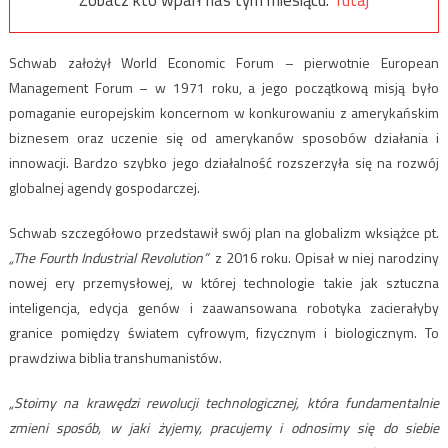
Zobacz kto wparł nas tym miesiącu:
Tutaj
Schwab założył World Economic Forum – pierwotnie European
Management Forum – w 1971 roku, a jego początkową misją było
pomaganie europejskim koncernom w konkurowaniu z amerykańskim
biznesem oraz uczenie się od amerykanów sposobów działania i
innowacji. Bardzo szybko jego działalność rozszerzyła się na rozwój
globalnej agendy gospodarczej.
Schwab szczegółowo przedstawił swój plan na globalizm wksiążce pt.
„The Fourth Industrial Revolution”
z 2016 roku. Opisał w niej narodziny
nowej ery przemysłowej, w której technologie takie jak sztuczna
inteligencja, edycja genów i zaawansowana robotyka zacierałyby
granice pomiędzy światem cyfrowym, fizycznym i biologicznym. To
prawdziwa biblia transhumanistów.
„Stoimy na krawędzi rewolucji technologicznej, która fundamentalnie
zmieni sposób, w jaki żyjemy, pracujemy i odnosimy się do siebie