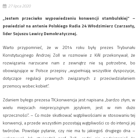
27 lipca 2020
„Jestem przeciwko wypowiedzeniu konwencji stambulskiej” –
powiedział na antenie Polskiego Radia 24 Włodzimierz Czarzasty,
lider Sojuszu Lewicy Demokratycznej.
Warto przypomnieć, że w 2014 roku były prezes Trybunału
Konstytucyjnego Andrzej Zoll w rozmowie z KAI przekonywał, że
rozwiązania narzucane nam z zewnątrz nie są potrzebne, bo
obowiązujące w Polsce przepisy „wypełniają wszystkie dyspozycje,
dotyczące regulacji prawnych związanych z przeciwdziałaniem
przemocy wobec kobiet”.
Zdaniem byłego prezesa TK,konwencja jest napisana „bardzo złym, w
wielu miejscach nieprecyzyjnym językiem, jest w nim dużo
sprzeczności”. – Co może skutkować wątpliwościami w stosowaniu tej
konwencji, a przede wszystkim pozostają wątpliwości co do intencji jej
twórców. Powstaje pytanie, czy nie ma tu jakiegoś drugiego dna –