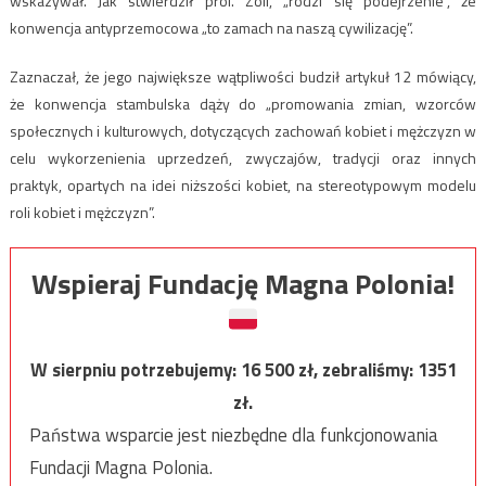
wskazywał. Jak stwierdził prof. Zoll, „rodzi się podejrzenie”, że
konwencja antyprzemocowa „to zamach na naszą cywilizację”.
Zaznaczał, że jego największe wątpliwości budził artykuł 12 mówiący,
że konwencja stambulska dąży do „promowania zmian, wzorców
społecznych i kulturowych, dotyczących zachowań kobiet i mężczyzn w
celu wykorzenienia uprzedzeń, zwyczajów, tradycji oraz innych
praktyk, opartych na idei niższości kobiet, na stereotypowym modelu
roli kobiet i mężczyzn”.
Wspieraj Fundację Magna Polonia!
W sierpniu potrzebujemy:
16 500
zł, zebraliśmy:
1351
zł.
Państwa wsparcie jest niezbędne dla funkcjonowania
Fundacji Magna Polonia.