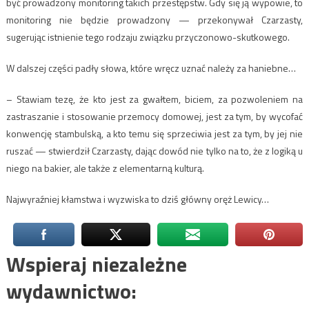
być prowadzony monitoring takich przestępstw. Gdy się ją wypowie, to
monitoring nie będzie prowadzony — przekonywał Czarzasty,
sugerując istnienie tego rodzaju związku przyczonowo-skutkowego.
W dalszej części padły słowa, które wręcz uznać należy za haniebne…
– Stawiam tezę, że kto jest za gwałtem, biciem, za pozwoleniem na
zastraszanie i stosowanie przemocy domowej, jest za tym, by wycofać
konwencję stambulską, a kto temu się sprzeciwia jest za tym, by jej nie
ruszać — stwierdził Czarzasty, dając dowód nie tylko na to, że z logiką u
niego na bakier, ale także z elementarną kulturą.
Najwyraźniej kłamstwa i wyzwiska to dziś główny oręż Lewicy…
Wspieraj niezależne
wydawnictwo: