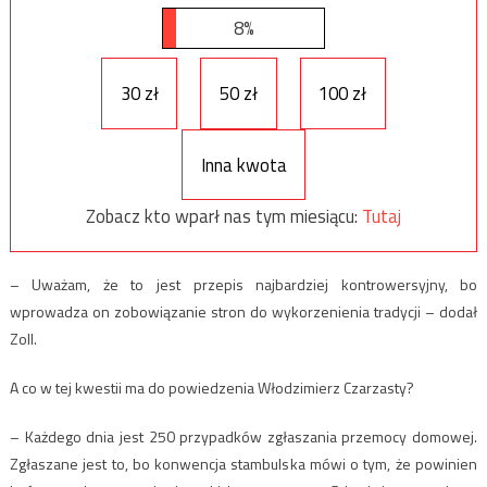
8%
30 zł
50 zł
100 zł
Inna kwota
Zobacz kto wparł nas tym miesiącu:
Tutaj
– Uważam, że to jest przepis najbardziej kontrowersyjny, bo
wprowadza on zobowiązanie stron do wykorzenienia tradycji – dodał
Zoll.
A co w tej kwestii ma do powiedzenia Włodzimierz Czarzasty?
– Każdego dnia jest 250 przypadków zgłaszania przemocy domowej.
Zgłaszane jest to, bo konwencja stambulska mówi o tym, że powinien