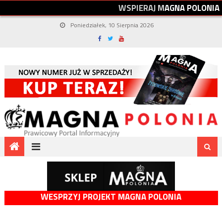
W
S
P
I
E
R
A
J
M
A
G
N
A
P
O
L
O
N
I
A
Poniedziałek, 10 Sierpnia 2026
WESPRZYJ PROJEKT MAGNA POLONIA