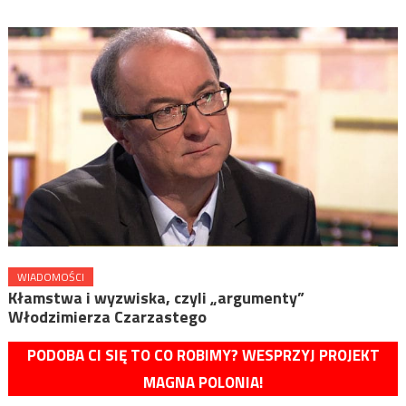
WIADOMOŚCI
Kłamstwa i wyzwiska, czyli „argumenty”
Włodzimierza Czarzastego
PODOBA CI SIĘ TO CO ROBIMY? WESPRZYJ PROJEKT
MAGNA POLONIA!