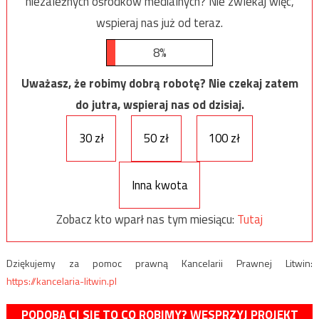
niezależnych ośrodków medialnych? Nie zwlekaj więc,
wspieraj nas już od teraz.
8%
Uważasz, że robimy dobrą robotę? Nie czekaj zatem
do jutra, wspieraj nas od dzisiaj.
30 zł
50 zł
100 zł
Inna kwota
Zobacz kto wparł nas tym miesiącu:
Tutaj
Dziękujemy za pomoc prawną Kancelarii Prawnej Litwin:
https://kancelaria-litwin.pl
PODOBA CI SIĘ TO CO ROBIMY? WESPRZYJ PROJEKT