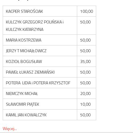
KACPER STAROŚCIAK
100,00
KULCZYK GRZEGORZ POLIŃSKA i
50,00
KULCZYK KATARZYNA
MARIA KOSTRZEWA
50,00
JERZY T MICHAJŁOWICZ
50,00
KOZIOŁ BOGUSŁAW
35,00
PAWEŁ ŁUKASZ ZIEMIAŃSKI
50,00
POTERA LIDIA i POTERA KRZYSZTOF
50,00
NIEMCZYK MICHAŁ
20,00
SŁAWOMIR PIĄTEK
10,00
KAMIL JAN KOWALCZYK
50,00
Więcej...