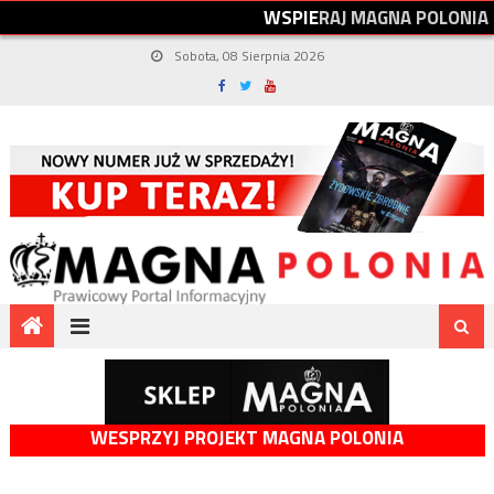
W
S
P
I
E
R
A
J
M
A
G
N
A
P
O
L
O
N
I
A
Sobota, 08 Sierpnia 2026
WESPRZYJ PROJEKT MAGNA POLONIA