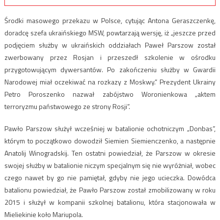
Środki masowego przekazu w Polsce, cytując Antona Geraszczenkę,
doradcę szefa ukraińskiego MSW, powtarzają wersję, iż „jeszcze przed
podjęciem służby w ukraińskich oddziałach Paweł Parszow został
zwerbowany przez Rosjan i przeszedł szkolenie w ośrodku
przygotowującym dywersantów. Po zakończeniu służby w Gwardii
Narodowej miał oczekiwać na rozkazy z Moskwy.” Prezydent Ukrainy
Petro Poroszenko nazwał zabójstwo Woronienkowa „aktem
terroryzmu państwowego ze strony Rosji”.
Pawło Parszow służył wcześniej w batalionie ochotniczym „Donbas”,
którym to początkowo dowodził Siemien Siemienczenko, a następnie
Anatolij Winogradskij. Ten ostatni powiedział, że Parszow w okresie
swojej służby w batalionie niczym specjalnym się nie wyróżniał, wobec
czego nawet by go nie pamiętał, gdyby nie jego ucieczka. Dowódca
batalionu powiedział, że Pawło Parszow został zmobilizowany w roku
2015 i służył w kompanii szkolnej batalionu, która stacjonowała w
Mieliekinie koło Mariupola.