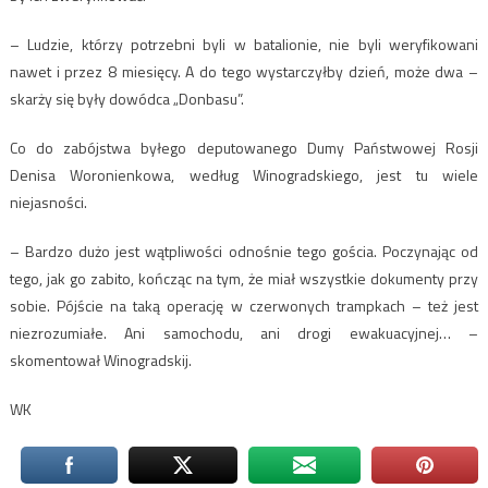
– Ludzie, którzy potrzebni byli w batalionie, nie byli weryfikowani
nawet i przez 8 miesięcy. A do tego wystarczyłby dzień, może dwa –
skarży się były dowódca „Donbasu”.
Co do zabójstwa byłego deputowanego Dumy Państwowej Rosji
Denisa Woronienkowa, według Winogradskiego, jest tu wiele
niejasności.
– Bardzo dużo jest wątpliwości odnośnie tego gościa. Poczynając od
tego, jak go zabito, kończąc na tym, że miał wszystkie dokumenty przy
sobie. Pójście na taką operację w czerwonych trampkach – też jest
niezrozumiałe. Ani samochodu, ani drogi ewakuacyjnej… –
skomentował Winogradskij.
WK