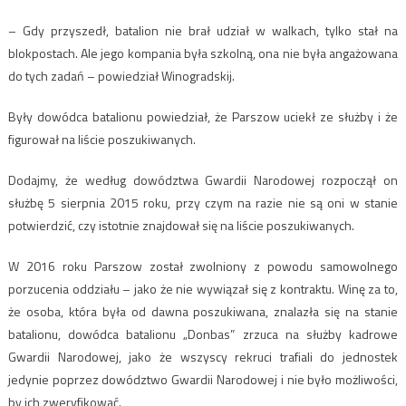
– Gdy przyszedł, batalion nie brał udział w walkach, tylko stał na
blokpostach. Ale jego kompania była szkolną, ona nie była angażowana
do tych zadań – powiedział Winogradskij.
Były dowódca batalionu powiedział, że Parszow uciekł ze służby i że
figurował na liście poszukiwanych.
Dodajmy, że według dowództwa Gwardii Narodowej rozpoczął on
służbę 5 sierpnia 2015 roku, przy czym na razie nie są oni w stanie
potwierdzić, czy istotnie znajdował się na liście poszukiwanych.
W 2016 roku Parszow został zwolniony z powodu samowolnego
porzucenia oddziału – jako że nie wywiązał się z kontraktu. Winę za to,
że osoba, która była od dawna poszukiwana, znalazła się na stanie
batalionu, dowódca batalionu „Donbas” zrzuca na służby kadrowe
Gwardii Narodowej, jako że wszyscy rekruci trafiali do jednostek
jedynie poprzez dowództwo Gwardii Narodowej i nie było możliwości,
by ich zweryfikować.