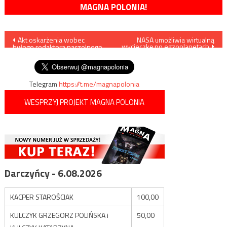
MAGNA POLONIA!
Nawigacja
Akt oskarżenia wobec
NASA umożliwia wirtualną
wycieczkę po egzoplanetach
byłego redaktora naczelnego
wpisu
„Super Expressu”
Telegram
https://t.me/magnapolonia
WESPRZYJ PROJEKT MAGNA POLONIA
Darczyńcy - 6.08.2026
KACPER STAROŚCIAK
100,00
KULCZYK GRZEGORZ POLIŃSKA i
50,00