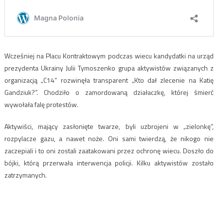
Wcześniej na Placu Kontraktowym podczas wiecu kandydatki na urząd
prezydenta Ukrainy Julii Tymoszenko grupa aktywistów związanych z
organizacją „C14” rozwinęła transparent „Kto dał zlecenie na Katię
Gandziuk?”. Chodziło o zamordowaną działaczkę, której śmierć
wywołała falę protestów.
Aktywiści, mający zasłonięte twarze, byli uzbrojeni w „zielonkę”,
rozpylacze gazu, a nawet noże. Oni sami twierdzą, że nikogo nie
zaczepiali i to oni zostali zaatakowani przez ochronę wiecu. Doszło do
bójki, którą przerwała interwencja policji. Kilku aktywistów zostało
zatrzymanych.