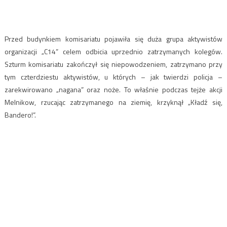
Przed budynkiem komisariatu pojawiła się duża grupa aktywistów
organizacji „C14” celem odbicia uprzednio zatrzymanych kolegów.
Szturm komisariatu zakończył się niepowodzeniem, zatrzymano przy
tym czterdziestu aktywistów, u których – jak twierdzi policja –
zarekwirowano „nagana” oraz noże. To właśnie podczas tejże akcji
Melnikow, rzucając zatrzymanego na ziemię, krzyknął „Kładź się,
Bandero!”.