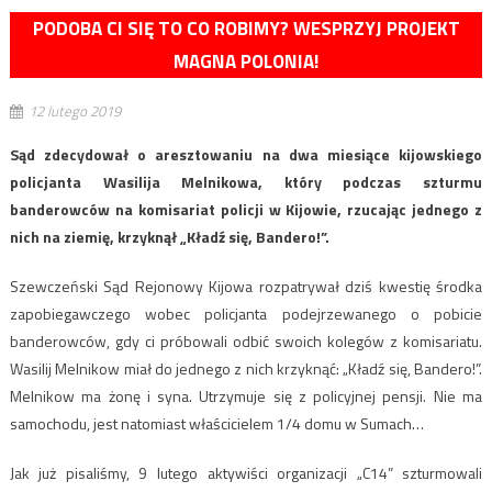
PODOBA CI SIĘ TO CO ROBIMY? WESPRZYJ PROJEKT
MAGNA POLONIA!
12 lutego 2019
Sąd zdecydował o aresztowaniu na dwa miesiące kijowskiego
policjanta Wasilija Melnikowa, który podczas szturmu
banderowców na komisariat policji w Kijowie, rzucając jednego z
nich na ziemię, krzyknął „Kładź się, Bandero!”.
Szewczeński Sąd Rejonowy Kijowa rozpatrywał dziś kwestię środka
zapobiegawczego wobec policjanta podejrzewanego o pobicie
banderowców, gdy ci próbowali odbić swoich kolegów z komisariatu.
Wasilij Melnikow miał do jednego z nich krzyknąć: „Kładź się, Bandero!”.
Melnikow ma żonę i syna. Utrzymuje się z policyjnej pensji. Nie ma
samochodu, jest natomiast właścicielem 1/4 domu w Sumach…
Jak już pisaliśmy, 9 lutego aktywiści organizacji „C14” szturmowali