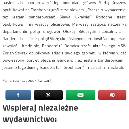
hasłem „Ja, banderowiec”. Jej komendant główny Serhij Kniażew
opublikował na Facebooku grafikę ze słowami „Proszę o wybaczenie,
też jestem banderowcem! Sława Ukrainie!” Podobne treści
opublikowali inni wysocy oficerowie. Pierwszy zastępca naczelnika
departamentu policji drogowej Ołeksij Biłoszycki napisał: „Ja –
Bandera! Ja – oficer policji! Służę ukraińskiemu narodowi! Nie popieram
zawołań +Kładź się, Bandero!+”. Doradca szefa ukraińskiego MSW
Zorian Szkirak opublikował zdjęcie swojego gabinetu, w którym widać
powieszony portret Stepana Bandery. „Też jestem banderowcem i
jestem z tego dumny! Bandera to mój bohater!” – napisał m.in. Szkirak.
/unian.ua, facebook, twitter/
Wspieraj niezależne
wydawnictwo: