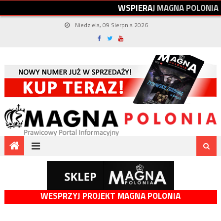
W
S
P
I
E
R
A
J
M
A
G
N
A
P
O
L
O
N
I
A
Niedziela, 09 Sierpnia 2026
WESPRZYJ PROJEKT MAGNA POLONIA