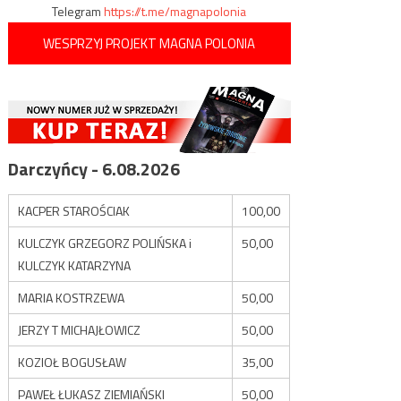
Telegram
https://t.me/magnapolonia
WESPRZYJ PROJEKT MAGNA POLONIA
Darczyńcy - 6.08.2026
KACPER STAROŚCIAK
100,00
KULCZYK GRZEGORZ POLIŃSKA i
50,00
KULCZYK KATARZYNA
MARIA KOSTRZEWA
50,00
JERZY T MICHAJŁOWICZ
50,00
KOZIOŁ BOGUSŁAW
35,00
PAWEŁ ŁUKASZ ZIEMIAŃSKI
50,00