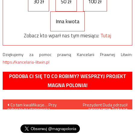
30 zł
50 zł
100 zł
Inna kwota
Zobacz kto wparł nas tym miesiącu:
Tutaj
Dziękujemy za pomoc prawną Kancelarii Prawnej Litwin:
https://kancelaria-litwin.pl
PODOBA CI SIĘ TO CO ROBIMY? WESPRZYJ PROJEKT
MAGNA POLONIA!
Nawigacja
Co tam kwalifikacje… Przy
Prezydent Duda odrzucił
zaproszenie Tuska na
naborze na stanowiska
spotkanie ws. sytuacji w
wpisu
kierownicze w Komisji
Polsce
Europejskiej liczyć mają się
płeć i „preferencje seksualne”