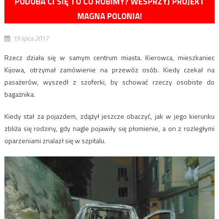
PODOBA CI SIĘ TO CO ROBIMY? WESPRZYJ PROJEKT
MAGNA POLONIA!
19 lipca 2017
Rzecz działa się w samym centrum miasta. Kierowca, mieszkaniec
Kijowa, otrzymał zamówienie na przewóz osób. Kiedy czekał na
pasażerów, wyszedł z szoferki, by schować rzeczy osobiste do
bagażnika.
Kiedy stał za pojazdem, zdążył jeszcze obaczyć, jak w jego kierunku
zbliża się rodziny, gdy nagle pojawiły się płomienie, a on z rozległymi
oparzeniami znalazł się w szpitalu.