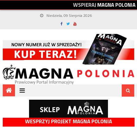
W
S
P
I
E
R
A
J
M
A
G
N
A
P
O
L
O
N
I
A
Niedziela, 09 Sierpnia 2026
WESPRZYJ PROJEKT MAGNA POLONIA