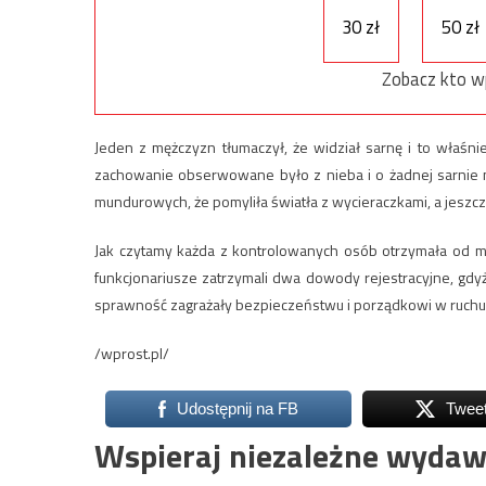
30 zł
50 zł
Zobacz kto w
Jeden z mężczyzn tłumaczył, że widział sarnę i to właśni
zachowanie obserwowane było z nieba i o żadnej sarnie 
mundurowych, że pomyliła światła z wycieraczkami, a jeszcz
Jak czytamy każda z kontrolowanych osób otrzymała od 
funkcjonariusze zatrzymali dwa dowody rejestracyjne, gdyż 
sprawność zagrażały bezpieczeństwu i porządkowi w ruch
/wprost.pl/
Udostępnij na FB
Twee
Wspieraj niezależne wydaw