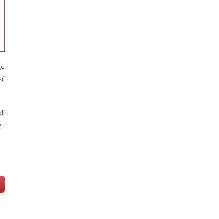
go
ać
li
 i