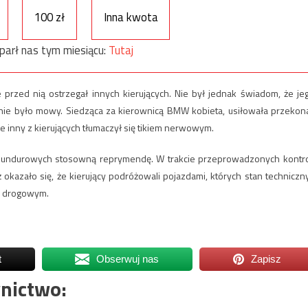
100 zł
Inna kwota
parł nas tym miesiącu:
Tutaj
e przed nią ostrzegał innych kierujących. Nie był jednak świadom, że je
nie było mowy. Siedząca za kierownicą BMW kobieta, usiłowała przekon
e inny z kierujących tłumaczył się tikiem nerwowym.
mundurowych stosowną reprymendę. W trakcie przeprowadzonych kontro
okazało się, że kierujący podróżowali pojazdami, których stan techniczny
u drogowym.
t
Obserwuj nas
Zapisz
nictwo: