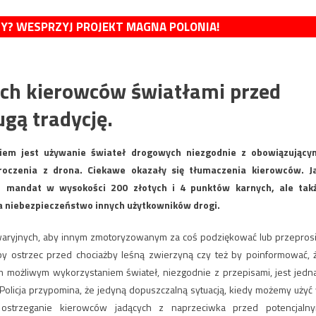
MY? WESPRZYJ PROJEKT MAGNA POLONIA!
kich kierowców światłami przed
gą tradycję.
iem jest używanie świateł drogowych niezgodnie z obowiązujący
kroczenia z drona. Ciekawe okazały się tłumaczenia kierowców. J
o mandat w wysokości 200 złotych i 4 punktów karnych, ale tak
a niebezpieczeństwo innych użytkowników drogi.
 awaryjnych, aby innym zmotoryzowanym za coś podziękować lub przeprosi
 aby ostrzec przed chociażby leśną zwierzyną czy też by poinformować, 
 możliwym wykorzystaniem świateł, niezgodnie z przepisami, jest jedn
 Policja przypomina, że jedyną dopuszczalną sytuacją, kiedy możemy użyć
strzeganie kierowców jadących z naprzeciwka przed potencjaln