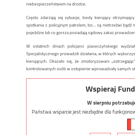
niebezpieczeństwem na drodze.
Często zdarzają się sytuacje, kiedy kierujący otrzymując
spotkania z policyjnym patrolem, bo… są nietrzeźwi bądź n
pojeździe lub co gorsza posiadają sądowy zakaz prowadze
W ostatnich dniach policjanci piaseczyńskiego wyd
Specjalistycznego prowadzili działania, w których wykor
kierujących. Okazało się, że zmotoryzowani „ostrzegając
kontrolowanych osób w osłupienie wprowadzały samych s
Wspieraj Fund
W sierpniu potrzebu
Państwa wsparcie jest niezbędne dla funkcjonow