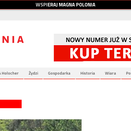
W
S
P
I
E
R
A
J
M
A
G
N
A
P
O
L
O
N
I
A
& Holocher
Żydzi
Gospodarka
Historia
Wiara
Po