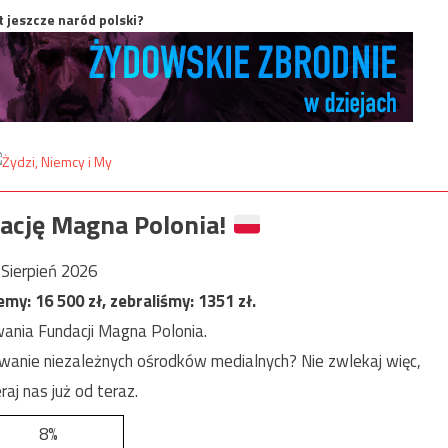
t jeszcze naród polski?
ację Magna Polonia!
Sierpień 2026
jemy:
16 500
zł, zebraliśmy:
1351
zł.
ania Fundacji Magna Polonia.
anie niezależnych ośrodków medialnych? Nie zwlekaj więc,
raj nas już od teraz.
8%