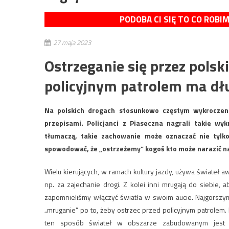
PODOBA CI SIĘ TO CO ROBI
27 maja 2023
Ostrzeganie się przez pols
policyjnym patrolem ma dłu
Na polskich drogach stosunkowo częstym wykroczen
przepisami. Policjanci z Piaseczna nagrali takie wy
tłumaczą, takie zachowanie może oznaczać nie tylk
spowodować, że „ostrzeżemy” kogoś kto może narazić n
Wielu kierujących, w ramach kultury jazdy, używa świateł
np. za zajechanie drogi. Z kolei inni mrugają do siebie,
zapomnieliśmy włączyć światła w swoim aucie. Najgorszym
„mruganie” po to, żeby ostrzec przed policyjnym patrolem.
ten sposób świateł w obszarze zabudowanym jest o