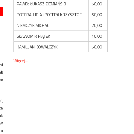
PAWEŁ ŁUKASZ ZIEMIAŃSKI
50,00
POTERA LIDIA i POTERA KRZYSZTOF
50,00
NIEMCZYK MICHAŁ
20,00
SŁAWOMIR PIĄTEK
10,00
KAMIL JAN KOWALCZYK
50,00
Więcej...
mi
ak
że
ć,
że
ak
 w
ym