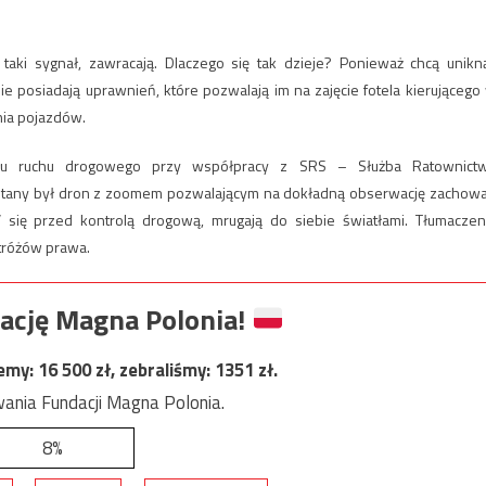
y taki sygnał, zawracają. Dlaczego się tak dzieje? Ponieważ chcą unikn
ie posiadają uprawnień, które pozwalają im na zajęcie fotela kierującego
nia pojazdów.
ziału ruchu drogowego przy współpracy z SRS – Służba Ratownict
zystany był dron z zoomem pozwalającym na dokładną obserwację zachow
” się przed kontrolą drogową, mrugają do siebie światłami. Tłumaczen
tróżów prawa.
ację Magna Polonia!
jemy:
16 500
zł, zebraliśmy:
1351
zł.
ania Fundacji Magna Polonia.
8%