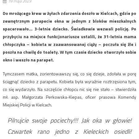
19 maja 2023
Do mrożącego krew w żyłach zdarzenia doszło w Kielcach, gdzie po
zewnętrznym parapecie okna w jednym z bloków mieszkalnych
spacerowało… 3-letnie dziecko. Świadkowie wezwali policję. Po
przybyciu na miejsce funkcjonariusze ustalili, że 31-letnia mama
chłopczyka – kobieta w zaawansowanej ciąży – poczuła się źle i
poszła na chwilę do toalety. W tym czasie dziecko otworzyło sobie
okno i weszło na parapet.
Tymczasem matka, zorientowawszy się, co się dzieje, zdołała w porę
ściągnąć dziecko z parapetu. Kobieta była wyraźnie roztrzęsiona tym,
co się wydarzyło. Na szczęście chłopcu nic się nie stało – stwierdziła
mł. asp. Małgorzata Perkowska-Kiepas, oficer prasowa Komendy
Miejskiej Policji w Kielcach.
Pilnujcie swoje pociechy!!! Jak oka w głowie!
Czwartek rano jedno z Kieleckich osiedli!