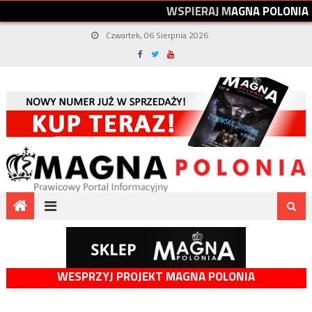
W
S
P
I
E
R
A
J
M
A
G
N
A
P
O
L
O
N
I
A
Czwartek, 06 Sierpnia 2026
WESPRZYJ PROJEKT MAGNA POLONIA