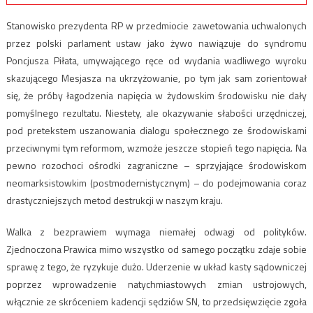
Stanowisko prezydenta RP w przedmiocie zawetowania uchwalonych
przez polski parlament ustaw jako żywo nawiązuje do syndromu
Poncjusza Piłata, umywającego ręce od wydania wadliwego wyroku
skazującego Mesjasza na ukrzyżowanie, po tym jak sam zorientował
się, że próby łagodzenia napięcia w żydowskim środowisku nie dały
pomyślnego rezultatu. Niestety, ale okazywanie słabości urzędniczej,
pod pretekstem uszanowania dialogu społecznego ze środowiskami
przeciwnymi tym reformom, wzmoże jeszcze stopień tego napięcia. Na
pewno rozochoci ośrodki zagraniczne – sprzyjające środowiskom
neomarksistowkim (postmodernistycznym) – do podejmowania coraz
drastyczniejszych metod destrukcji w naszym kraju.
Walka z bezprawiem wymaga niemałej odwagi od polityków.
Zjednoczona Prawica mimo wszystko od samego początku zdaje sobie
sprawę z tego, że ryzykuje dużo. Uderzenie w układ kasty sądowniczej
poprzez wprowadzenie natychmiastowych zmian ustrojowych,
włącznie ze skróceniem kadencji sędziów SN, to przedsięwzięcie zgoła