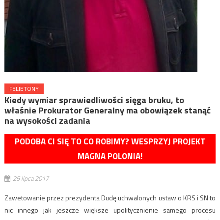
FELIETONY
Kiedy wymiar sprawiedliwości sięga bruku, to
właśnie Prokurator Generalny ma obowiązek stanąć
na wysokości zadania
PODOBA CI SIĘ TO CO ROBIMY? WESPRZYJ PROJEKT
MAGNA POLONIA!
25 lipca 2017
Zawetowanie przez prezydenta Dudę uchwalonych ustaw o KRS i SN to
nic innego jak jeszcze większe upolitycznienie samego procesu