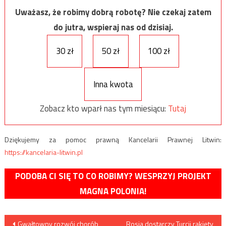
Uważasz, że robimy dobrą robotę? Nie czekaj zatem
do jutra, wspieraj nas od dzisiaj.
30 zł
50 zł
100 zł
Inna kwota
Zobacz kto wparł nas tym miesiącu:
Tutaj
Dziękujemy za pomoc prawną Kancelarii Prawnej Litwin:
https://kancelaria-litwin.pl
PODOBA CI SIĘ TO CO ROBIMY? WESPRZYJ PROJEKT
MAGNA POLONIA!
Nawigacja
Gwałtowny rozwój chorób
Rosja dostarczy Turcji rakiety