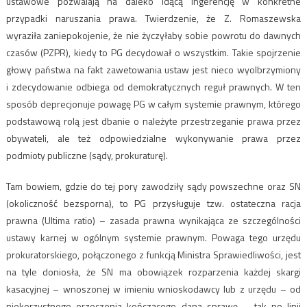
ustawowe pozwalają na daleko idącą ingerencję w konkretne
przypadki naruszania prawa. Twierdzenie, że Z. Romaszewska
wyraziła zaniepokojenie, że nie życzyłaby sobie powrotu do dawnych
czasów (PZPR), kiedy to PG decydował o wszystkim. Takie spojrzenie
głowy państwa na fakt zawetowania ustaw jest nieco wyolbrzymiony
i zdecydowanie odbiega od demokratycznych reguł prawnych. W ten
sposób deprecjonuje powagę PG w całym systemie prawnym, którego
podstawową rolą jest dbanie o należyte przestrzeganie prawa przez
obywateli, ale też odpowiedzialne wykonywanie prawa przez
podmioty publiczne (sądy, prokuraturę).
Tam bowiem, gdzie do tej pory zawodziły sądy powszechne oraz SN
(okoliczność bezsporna), to PG przysługuje tzw. ostateczna racja
prawna (Ultima ratio) – zasada prawna wynikająca ze szczególności
ustawy karnej w ogólnym systemie prawnym. Powaga tego urzędu
prokuratorskiego, połączonego z funkcją Ministra Sprawiedliwości, jest
na tyle doniosła, że SN ma obowiązek rozparzenia każdej skargi
kasacyjnej – wnoszonej w imieniu wnioskodawcy lub z urzędu – od
niekorzystnego orzeczenia kończącego daną sprawę – tak po linii