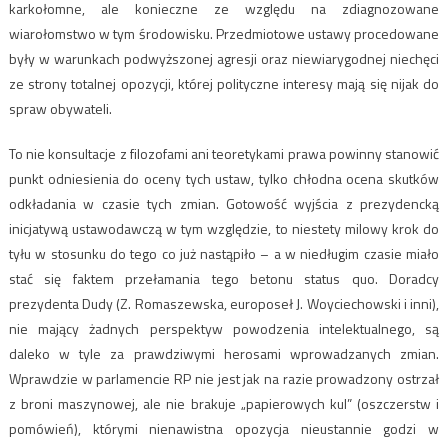
karkołomne, ale konieczne ze względu na zdiagnozowane
wiarołomstwo w tym środowisku. Przedmiotowe ustawy procedowane
były w warunkach podwyższonej agresji oraz niewiarygodnej niechęci
ze strony totalnej opozycji, której polityczne interesy mają się nijak do
spraw obywateli.
To nie konsultacje z filozofami ani teoretykami prawa powinny stanowić
punkt odniesienia do oceny tych ustaw, tylko chłodna ocena skutków
odkładania w czasie tych zmian. Gotowość wyjścia z prezydencką
inicjatywą ustawodawczą w tym względzie, to niestety milowy krok do
tyłu w stosunku do tego co już nastąpiło – a w niedługim czasie miało
stać się faktem przełamania tego betonu status quo. Doradcy
prezydenta Dudy (Z. Romaszewska, europoseł J. Woyciechowski i inni),
nie mający żadnych perspektyw powodzenia intelektualnego, są
daleko w tyle za prawdziwymi herosami wprowadzanych zmian.
Wprawdzie w parlamencie RP nie jest jak na razie prowadzony ostrzał
z broni maszynowej, ale nie brakuje „papierowych kul” (oszczerstw i
pomówień), którymi nienawistna opozycja nieustannie godzi w