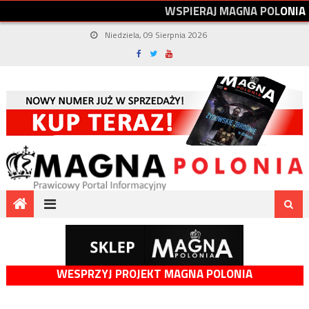
W
S
P
I
E
R
A
J
M
A
G
N
A
P
O
L
O
N
I
A
Niedziela, 09 Sierpnia 2026
WESPRZYJ PROJEKT MAGNA POLONIA