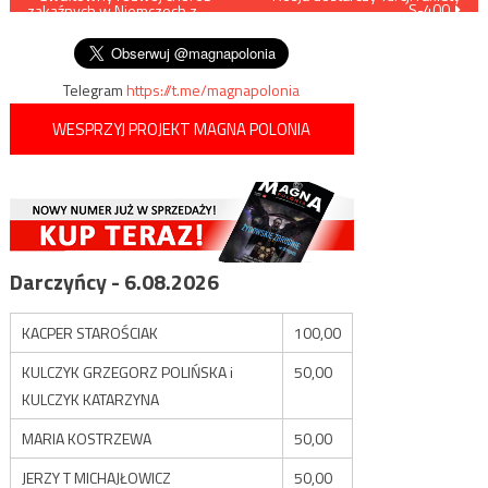
S-400
zakaźnych w Niemczech z
wpisu
powodu napływu uchodźców
Telegram
https://t.me/magnapolonia
WESPRZYJ PROJEKT MAGNA POLONIA
Darczyńcy - 6.08.2026
KACPER STAROŚCIAK
100,00
KULCZYK GRZEGORZ POLIŃSKA i
50,00
KULCZYK KATARZYNA
MARIA KOSTRZEWA
50,00
JERZY T MICHAJŁOWICZ
50,00