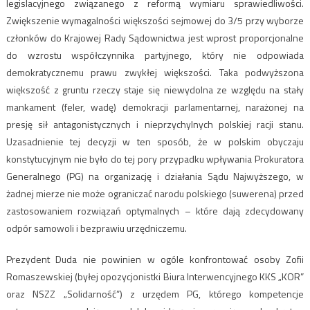
legislacyjnego związanego z reformą wymiaru sprawiedliwości.
Zwiększenie wymagalności większości sejmowej do 3/5 przy wyborze
członków do Krajowej Rady Sądownictwa jest wprost proporcjonalne
do wzrostu współczynnika partyjnego, który nie odpowiada
demokratycznemu prawu zwykłej większości. Taka podwyższona
większość z gruntu rzeczy staje się niewydolna ze względu na stały
mankament (feler, wadę) demokracji parlamentarnej, narażonej na
presję sił antagonistycznych i nieprzychylnych polskiej racji stanu.
Uzasadnienie tej decyzji w ten sposób, że w polskim obyczaju
konstytucyjnym nie było do tej pory przypadku wpływania Prokuratora
Generalnego (PG) na organizację i działania Sądu Najwyższego, w
żadnej mierze nie może ograniczać narodu polskiego (suwerena) przed
zastosowaniem rozwiązań optymalnych – które dają zdecydowany
odpór samowoli i bezprawiu urzędniczemu.
Prezydent Duda nie powinien w ogóle konfrontować osoby Zofii
Romaszewskiej (byłej opozycjonistki Biura Interwencyjnego KKS „KOR”
oraz NSZZ „Solidarność”) z urzędem PG, którego kompetencje