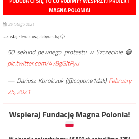
PODOBA CI SIĘ TO CO ROBIMY? WESPRZYJ PROJEKT
MAGNA POLONIA!
25 lutego 2021
…zostaje lewicową aktywistką 🙂
50 sekund pewnego protestu w Szczecinie 😅
pic.twitter.com/4vBgGJtFyu
— Dariusz Korolczuk (@copone1dak)
February
25, 2021
Wspieraj Fundację Magna Polonia!
W sierpniu potrzebujemy:
16 500
zł, zebraliśmy:
1351