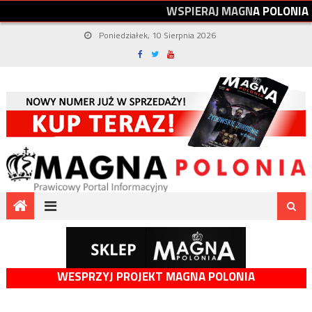
W
S
P
I
E
R
A
J
M
A
G
N
A
P
O
L
O
N
I
A
Poniedziałek, 10 Sierpnia 2026
WESPRZYJ PROJEKT MAGNA POLONIA