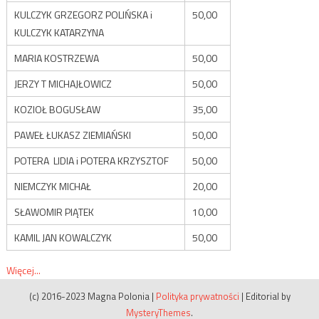
KULCZYK GRZEGORZ POLIŃSKA i
50,00
KULCZYK KATARZYNA
MARIA KOSTRZEWA
50,00
JERZY T MICHAJŁOWICZ
50,00
KOZIOŁ BOGUSŁAW
35,00
PAWEŁ ŁUKASZ ZIEMIAŃSKI
50,00
POTERA LIDIA i POTERA KRZYSZTOF
50,00
NIEMCZYK MICHAŁ
20,00
SŁAWOMIR PIĄTEK
10,00
KAMIL JAN KOWALCZYK
50,00
Więcej...
(c) 2016-2023 Magna Polonia
|
Polityka prywatności
|
Editorial by
MysteryThemes
.