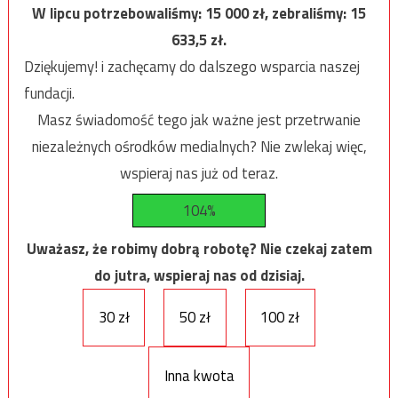
W lipcu potrzebowaliśmy:
15 000
zł, zebraliśmy:
15
633,5
zł.
Dziękujemy! i zachęcamy do dalszego wsparcia naszej
fundacji.
Masz świadomość tego jak ważne jest przetrwanie
niezależnych ośrodków medialnych? Nie zwlekaj więc,
wspieraj nas już od teraz.
104%
Uważasz, że robimy dobrą robotę? Nie czekaj zatem
do jutra, wspieraj nas od dzisiaj.
30 zł
50 zł
100 zł
Inna kwota