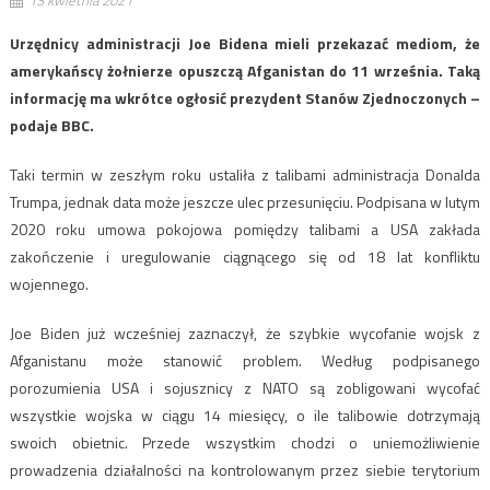
Urzędnicy administracji Joe Bidena mieli przekazać mediom, że
amerykańscy żołnierze opuszczą Afganistan do 11 września. Taką
informację ma wkrótce ogłosić prezydent Stanów Zjednoczonych –
podaje BBC.
Taki termin w zeszłym roku ustaliła z talibami administracja Donalda
Trumpa, jednak data może jeszcze ulec przesunięciu. Podpisana w lutym
2020 roku umowa pokojowa pomiędzy talibami a USA zakłada
zakończenie i uregulowanie ciągnącego się od 18 lat konfliktu
wojennego.
Joe Biden już wcześniej zaznaczył, że szybkie wycofanie wojsk z
Afganistanu może stanowić problem. Według podpisanego
porozumienia USA i sojusznicy z NATO są zobligowani wycofać
wszystkie wojska w ciągu 14 miesięcy, o ile talibowie dotrzymają
swoich obietnic. Przede wszystkim chodzi o uniemożliwienie
prowadzenia działalności na kontrolowanym przez siebie terytorium