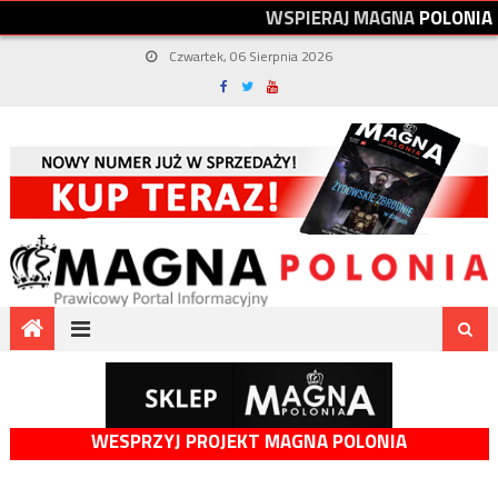
W
S
P
I
E
R
A
J
M
A
G
N
A
P
O
L
O
N
I
A
Czwartek, 06 Sierpnia 2026
WESPRZYJ PROJEKT MAGNA POLONIA