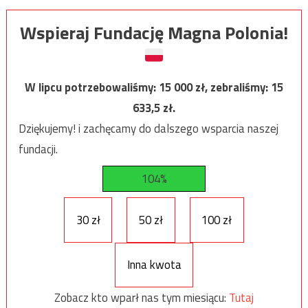
Wspieraj Fundację Magna Polonia!
W lipcu potrzebowaliśmy:
15 000
zł, zebraliśmy:
15
633,5
zł.
Dziękujemy! i zachęcamy do dalszego wsparcia naszej
fundacji.
104%
30 zł
50 zł
100 zł
Inna kwota
Zobacz kto wparł nas tym miesiącu:
Tutaj