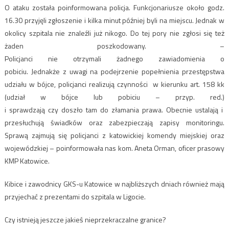
O ataku została poinformowana policja. Funkcjonariusze około godz.
16.30 przyjęli zgłoszenie i kilka minut później byli na miejscu. Jednak w
okolicy szpitala nie znaleźli już nikogo. Do tej pory nie zgłosi się też
żaden poszkodowany. –
Policjanci nie otrzymali żadnego zawiadomienia o
pobiciu. Jednakże z uwagi na podejrzenie popełnienia przestępstwa
udziału w bójce, policjanci realizują czynności w kierunku art. 158 kk
(udział w bójce lub pobiciu – przyp. red.)
i sprawdzają czy doszło tam do złamania prawa. Obecnie ustalają i
przesłuchują świadków oraz zabezpieczają zapisy monitoringu.
Sprawą zajmują się policjanci z katowickiej komendy miejskiej oraz
wojewódzkiej – poinformowała nas kom. Aneta Orman, oficer prasowy
KMP Katowice.
Kibice i zawodnicy GKS-u Katowice w najbliższych dniach również mają
przyjechać z prezentami do szpitala w Ligocie.
Czy istnieją jeszcze jakieś nieprzekraczalne granice?