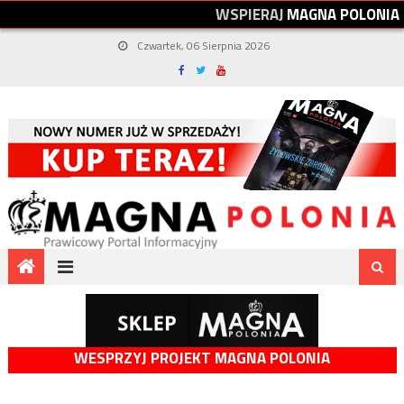
W
S
P
I
E
R
A
J
M
A
G
N
A
P
O
L
O
N
I
A
Czwartek, 06 Sierpnia 2026
WESPRZYJ PROJEKT MAGNA POLONIA