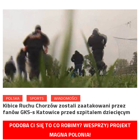
POLSKA
SPORTS
WIADOMOŚCI
Kibice Ruchu Chorzów zostali zaatakowani przez
fanów GKS-s Katowice przed szpitalem dziecięcym
PODOBA CI SIĘ TO CO ROBIMY? WESPRZYJ PROJEKT
MAGNA POLONIA!