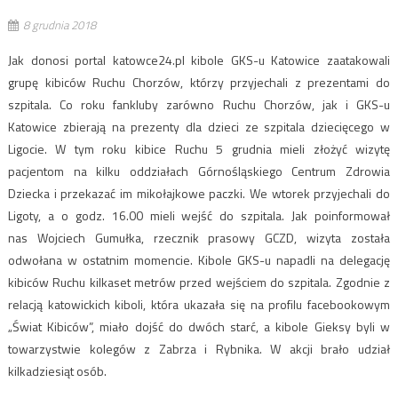
8 grudnia 2018
Jak donosi portal katowce24.pl kibole GKS-u Katowice zaatakowali
grupę kibiców Ruchu Chorzów, którzy przyjechali z prezentami do
szpitala. Co roku fankluby zarówno Ruchu Chorzów, jak i GKS-u
Katowice zbierają na prezenty dla dzieci ze szpitala dziecięcego w
Ligocie. W tym roku kibice Ruchu 5 grudnia mieli złożyć wizytę
pacjentom na kilku oddziałach Górnośląskiego Centrum Zdrowia
Dziecka i przekazać im mikołajkowe paczki. We wtorek przyjechali do
Ligoty, a o godz. 16.00 mieli wejść do szpitala. Jak poinformował
nas Wojciech Gumułka, rzecznik prasowy GCZD, wizyta została
odwołana w ostatnim momencie. Kibole GKS-u napadli na delegację
kibiców Ruchu kilkaset metrów przed wejściem do szpitala. Zgodnie z
relacją katowickich kiboli, która ukazała się na profilu facebookowym
„Świat Kibiców”, miało dojść do dwóch starć, a kibole Gieksy byli w
towarzystwie kolegów z Zabrza i Rybnika. W akcji brało udział
kilkadziesiąt osób.