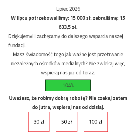
Lipiec 2026
W lipcu potrzebowaliśmy:
15 000
zł, zebraliśmy:
15
633,5
zł.
Dziękujemy! i zachęcamy do dalszego wsparcia naszej
fundacji.
Masz świadomość tego jak ważne jest przetrwanie
niezależnych ośrodków medialnych? Nie zwlekaj więc,
wspieraj nas już od teraz.
104%
Uważasz, że robimy dobrą robotę? Nie czekaj zatem
do jutra, wspieraj nas od dzisiaj.
30 zł
50 zł
100 zł