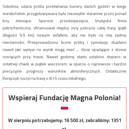
Sobotnia, udana próba przełamania bariery dwóch godzin w biegu
maratońskim, przygotowywana była niezwykle starannie przez ponad
trzy miesiące. Sponsor przedsięwzięcia, brytyjska firma
petrochemiczna, sfinansował między inny pokrycie całej trasy (pętli
długości 9,9 km) nowym asfaltem, aby nie było na niej żadnej
nierówności. Przeprowadzono liczne próby i symulacje, zbadano
nawet jaki wpływ na wynik mogą mieć … liście spadające z drzew
rosnących przy trasie. Nawet godzinę startu ustalono dopiero w
ostatniej chwili, w piątek wieczorem, w oparciu o najnowsze i bardzo
precyzyjne prognozy warunków atmosferycznych. Ostatecznie
Kenijczyk ruszył na trasę o 8.15 czasu lokalnego.
Wspieraj Fundację Magna Polonia!
W sierpniu potrzebujemy:
16 500
zł, zebraliśmy:
1351
zł.