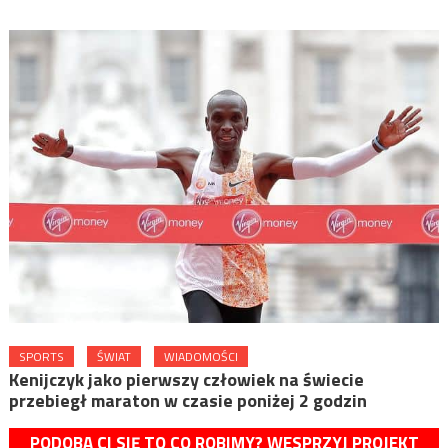
SPORTS
ŚWIAT
WIADOMOŚCI
Kenijczyk jako pierwszy człowiek na świecie
przebiegł maraton w czasie poniżej 2 godzin
PODOBA CI SIĘ TO CO ROBIMY? WESPRZYJ PROJEKT