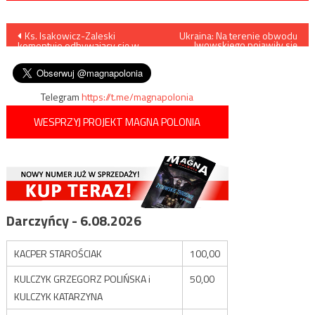
Nawigacja
Ks. Isakowicz-Zaleski
Ukraina: Na terenie obwodu
lwowskiego pojawiły się
komentuje odbywający się w
turystyczne tablice z
wpisu
Rzymie synod Amazonii
kompromitującymi wpadkami
w angielskim tłumaczeniu
Telegram
https://t.me/magnapolonia
WESPRZYJ PROJEKT MAGNA POLONIA
Darczyńcy - 6.08.2026
KACPER STAROŚCIAK
100,00
KULCZYK GRZEGORZ POLIŃSKA i
50,00
KULCZYK KATARZYNA