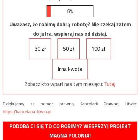
8%
Uważasz, że robimy dobrą robotę? Nie czekaj zatem
do jutra, wspieraj nas od dzisiaj.
30 zł
50 zł
100 zł
Inna kwota
Zobacz kto wparł nas tym miesiącu:
Tutaj
Dziękujemy za pomoc prawną Kancelarii Prawnej Litwin:
https://kancelaria-litwin.pl
PODOBA CI SIĘ TO CO ROBIMY? WESPRZYJ PROJEKT
MAGNA POLONIA!