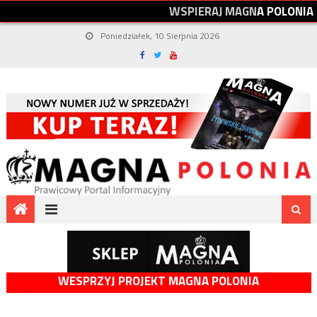
W
S
P
I
E
R
A
J
M
A
G
N
A
P
O
L
O
N
I
A
Poniedziałek, 10 Sierpnia 2026
WESPRZYJ PROJEKT MAGNA POLONIA