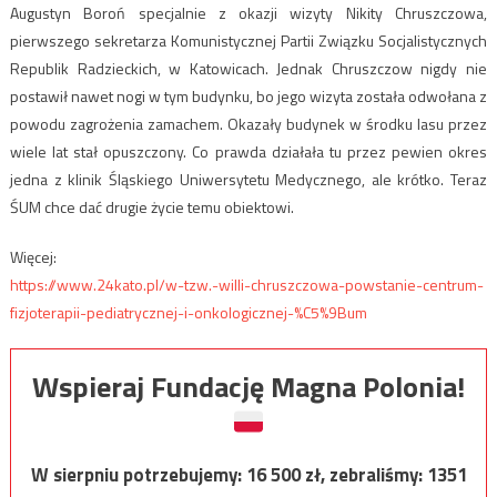
Augustyn Boroń specjalnie z okazji wizyty Nikity Chruszczowa,
pierwszego sekretarza Komunistycznej Partii Związku Socjalistycznych
Republik Radzieckich, w Katowicach. Jednak Chruszczow nigdy nie
postawił nawet nogi w tym budynku, bo jego wizyta została odwołana z
powodu zagrożenia zamachem. Okazały budynek w środku lasu przez
wiele lat stał opuszczony. Co prawda działała tu przez pewien okres
jedna z klinik Śląskiego Uniwersytetu Medycznego, ale krótko. Teraz
ŚUM chce dać drugie życie temu obiektowi.
Więcej:
https://www.24kato.pl/w-tzw.-willi-chruszczowa-powstanie-centrum-
fizjoterapii-pediatrycznej-i-onkologicznej-%C5%9Bum
Wspieraj Fundację Magna Polonia!
W sierpniu potrzebujemy:
16 500
zł, zebraliśmy:
1351