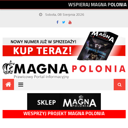
W
S
P
I
E
R
A
J
M
A
G
N
A
P
O
L
O
N
I
A
Sobota, 08 Sierpnia 2026
WESPRZYJ PROJEKT MAGNA POLONIA