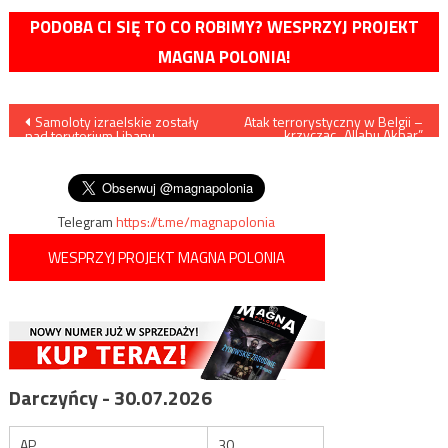
PODOBA CI SIĘ TO CO ROBIMY? WESPRZYJ PROJEKT
MAGNA POLONIA!
Nawigacja
Samoloty izraelskie zostały
Atak terrorystyczny w Belgii –
krzycząc „Allahu Akbar”
nad terytorium Libanu
napastnik zabił trzy osoby
wpisu
zmuszone do odwrotu przez
samoloty rosyjskie?
Telegram
https://t.me/magnapolonia
WESPRZYJ PROJEKT MAGNA POLONIA
Darczyńcy - 30.07.2026
AP
30