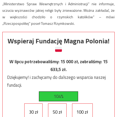
„Ministerstwo Spraw Wewnętrznych i Administracji” nie informuje,
uczucia wyznawców jakiej religii były znieważone. Można zakładać, że
w większości chodziło o rzymskich katolików” – mówi
„Rzeczpospolitej” poseł Tomasz Rzymkowski.
Wspieraj Fundację Magna Polonia!
W lipcu potrzebowaliśmy:
15 000
zł, zebraliśmy:
15
633,5
zł.
Dziękujemy! i zachęcamy do dalszego wsparcia naszej
fundacji.
104%
30 zł
50 zł
100 zł