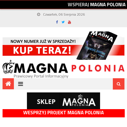
W
S
P
I
E
R
A
J
M
A
G
N
A
P
O
L
O
N
I
A
Czwartek, 06 Sierpnia 2026
WESPRZYJ PROJEKT MAGNA POLONIA