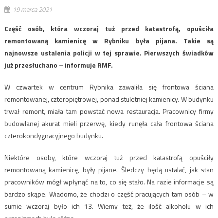
19 marca 2021
Część osób, która wczoraj tuż przed katastrofą, opuściła
remontowaną kamienicę w Rybniku była pijana. Takie są
najnowsze ustalenia policji w tej sprawie. Pierwszych świadków
już przesłuchano – informuje RMF.
W czwartek w centrum Rybnika zawaliła się frontowa ściana
remontowanej, czteropiętrowej, ponad stuletniej kamienicy. W budynku
trwał remont, miała tam powstać nowa restauracja. Pracownicy firmy
budowlanej akurat mieli przerwę, kiedy runęła cała frontowa ściana
czterokondygnacyjnego budynku.
Niektóre osoby, które wczoraj tuż przed katastrofą opuściły
remontowaną kamienicę, były pijane. Śledczy będą ustalać, jak stan
pracowników mógł wpłynąć na to, co się stało. Na razie informacje są
bardzo skąpe. Wiadomo, że chodzi o część pracujących tam osób – w
sumie wczoraj było ich 13. Wiemy też, że ilość alkoholu w ich