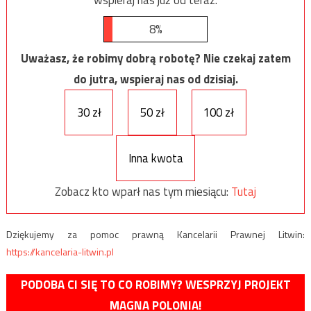
8%
Uważasz, że robimy dobrą robotę? Nie czekaj zatem
do jutra, wspieraj nas od dzisiaj.
30 zł
50 zł
100 zł
Inna kwota
Zobacz kto wparł nas tym miesiącu:
Tutaj
Dziękujemy za pomoc prawną Kancelarii Prawnej Litwin:
https://kancelaria-litwin.pl
PODOBA CI SIĘ TO CO ROBIMY? WESPRZYJ PROJEKT
MAGNA POLONIA!