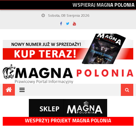
W
S
P
I
E
R
A
J
M
A
G
N
A
P
O
L
O
N
I
A
Sobota, 08 Sierpnia 2026
WESPRZYJ PROJEKT MAGNA POLONIA