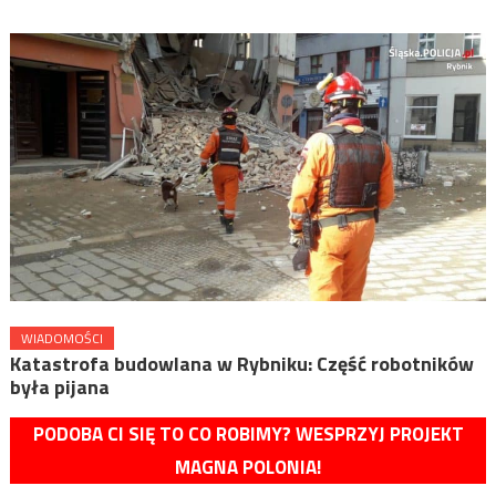
WIADOMOŚCI
Katastrofa budowlana w Rybniku: Część robotników
była pijana
PODOBA CI SIĘ TO CO ROBIMY? WESPRZYJ PROJEKT
MAGNA POLONIA!