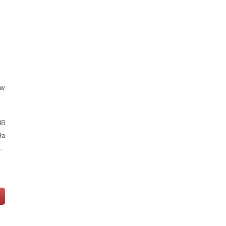
 w
88
ła
.