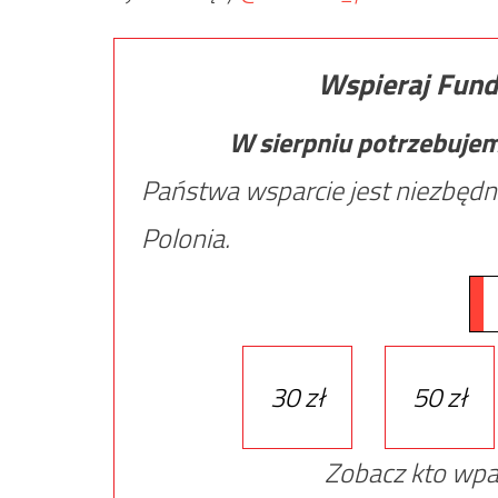
Wspieraj Fund
W sierpniu potrzebuje
Państwa wsparcie jest niezbędn
Polonia.
30 zł
50 zł
Zobacz kto wpa