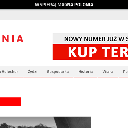
W
S
P
I
E
R
A
J
M
A
G
N
A
P
O
L
O
N
I
A
& Holocher
Żydzi
Gospodarka
Historia
Wiara
Po