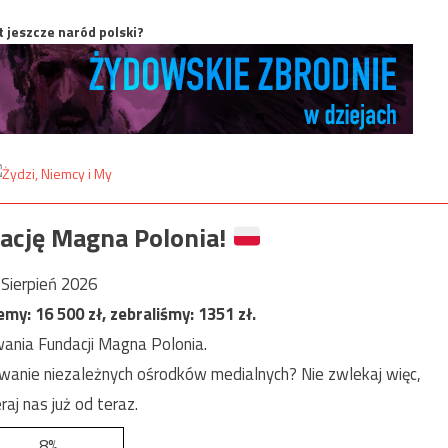
t jeszcze naród polski?
ację Magna Polonia!
Sierpień 2026
jemy:
16 500
zł, zebraliśmy:
1351
zł.
ania Fundacji Magna Polonia.
anie niezależnych ośrodków medialnych? Nie zwlekaj więc,
raj nas już od teraz.
8%