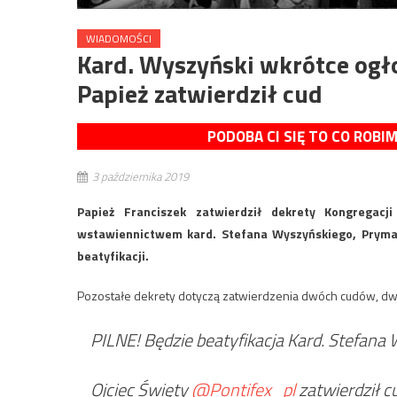
WIADOMOŚCI
Kard. Wyszyński wkrótce ogł
Papież zatwierdził cud
PODOBA CI SIĘ TO CO ROBI
3 października 2019
Papież Franciszek zatwierdził dekrety Kongregacj
wstawiennictwem kard. Stefana Wyszyńskiego, Pryma
beatyfikacji.
Pozostałe dekrety dotyczą zatwierdzenia dwóch cudów, dwó
PILNE! Będzie beatyfikacja Kard. Stefana
Ojciec Święty
@Pontifex_pl
zatwierdził c