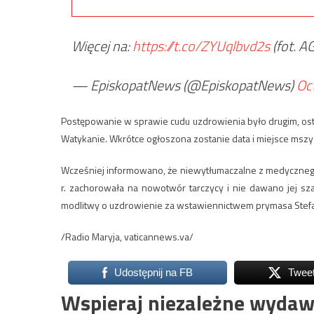
Więcej na:
https://t.co/ZYUqlbvd2s
(fot. A
— EpiskopatNews (@EpiskopatNews)
Oc
Postępowanie w sprawie cudu uzdrowienia było drugim, os
Watykanie. Wkrótce ogłoszona zostanie data i miejsce mszy 
Wcześniej informowano, że niewytłumaczalne z medycznego
r. zachorowała na nowotwór tarczycy i nie dawano jej sz
modlitwy o uzdrowienie za wstawiennictwem prymasa Stefan
/Radio Maryja, vaticannews.va/
Udostępnij na FB
Twee
Wspieraj niezależne wydaw