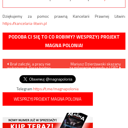
Dziękujemy za pomoc prawną Kancelarii Prawnej Litwin:
https://kancelaria-litwin.pl
PODOBA CI SIĘ TO CO ROBIMY? WESPRZYJ PROJEKT
MAGNA POLONIA!
Nawigacja
Brał zaliczki, a pracy nie
Mariusz Dzierżawski skazany
za mówienie prawdy o LGBT
wykonywał. Teraz będzie
wpisu
odpoczywał
Telegram
https://t.me/magnapolonia
WESPRZYJ PROJEKT MAGNA POLONIA