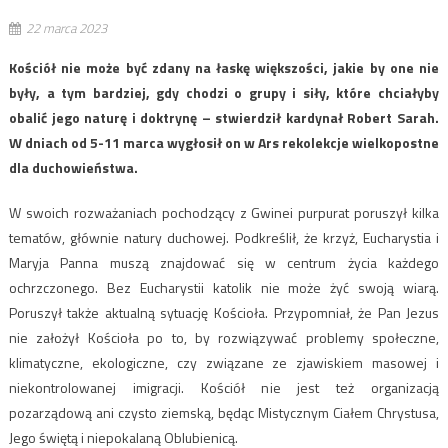
22 marca 2023
Kościół nie może być zdany na łaskę większości, jakie by one nie
były, a tym bardziej, gdy chodzi o grupy i siły, które chciałyby
obalić jego naturę i doktrynę – stwierdził kardynał Robert Sarah.
W dniach od 5-11 marca wygłosił on w Ars rekolekcje wielkopostne
dla duchowieństwa.
W swoich rozważaniach pochodzący z Gwinei purpurat poruszył kilka
tematów, głównie natury duchowej. Podkreślił, że krzyż, Eucharystia i
Maryja Panna muszą znajdować się w centrum życia każdego
ochrzczonego. Bez Eucharystii katolik nie może żyć swoją wiarą.
Poruszył także aktualną sytuację Kościoła. Przypomniał, że Pan Jezus
nie założył Kościoła po to, by rozwiązywać problemy społeczne,
klimatyczne, ekologiczne, czy związane ze zjawiskiem masowej i
niekontrolowanej imigracji. Kościół nie jest też organizacją
pozarządową ani czysto ziemską, będąc Mistycznym Ciałem Chrystusa,
Jego świętą i niepokalaną Oblubienicą.