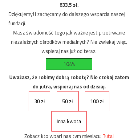
633,5
zł.
Dziękujemy! i zachęcamy do dalszego wsparcia naszej
fundacji.
Masz świadomość tego jak ważne jest przetrwanie
niezależnych ośrodków medialnych? Nie zwlekaj więc,
wspieraj nas już od teraz.
104%
Uważasz, że robimy dobrą robotę? Nie czekaj zatem
do jutra, wspieraj nas od dzisiaj.
30 zł
50 zł
100 zł
Inna kwota
Zobacz kto wparł nas tym miesiącu:
Tutaj