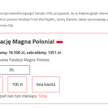
kera (przewodniczącego) Senatu USA, przypomni, że w Katyniu ginęli równi
n. prezes fundacji From the Depths, Jonny Daniels, także sprzeciwiają s
rsey City.
ację Magna Polonia!
jemy:
16 500
zł, zebraliśmy:
1351
zł.
ania Fundacji Magna Polonia.
8%
100 zł
Inna kwota
parł nas tym miesiącu:
Tutaj