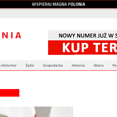
W
S
P
I
E
R
A
J
M
A
G
N
A
P
O
L
O
N
I
A
& Holocher
Żydzi
Gospodarka
Historia
Wiara
Po