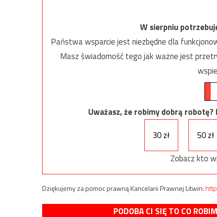
W sierpniu potrzebu
Państwa wsparcie jest niezbędne dla funkcjonow
Masz świadomość tego jak ważne jest przetrw
wspie
Uważasz, że robimy dobrą robotę? Ni
30 zł
50 zł
Zobacz kto w
Dziękujemy za pomoc prawną Kancelarii Prawnej Litwin:
http
PODOBA CI SIĘ TO CO ROBI