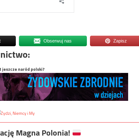
t
Obserwuj nas
Zapisz
nictwo:
t jeszcze naród polski?
ację Magna Polonia!