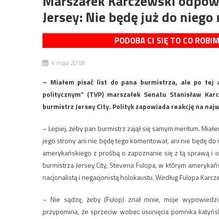
Marszałek Karczewski odpowi
Jersey: Nie będę już do niego 
PODOBA CI SIĘ TO CO ROBI
4 maja 2018
– Miałem pisać list do pana burmistrza, ale po tej 
politycznym” (TVP) marszałek Senatu Stanisław Karc
burmistrz Jersey City. Polityk zapowiada reakcję na na
– Lepiej, żeby pan burmistrz zajął się samym meritum. Miałem 
jego strony ani nie będę tego komentował, ani nie będę do n
amerykańskiego z prośbą o zapoznanie się z tą sprawą i 
burmistrza Jersey City, Stevena Fulopa, w którym amerykań
nacjonalistą i negacjonistą holokaustu. Według Fulopa Karcz
– Nie sądzę, żeby (Fulop) znał mnie, moje wypowiedzi 
przypomina, że sprzeciw wobec usunięcia pomnika katyńsk