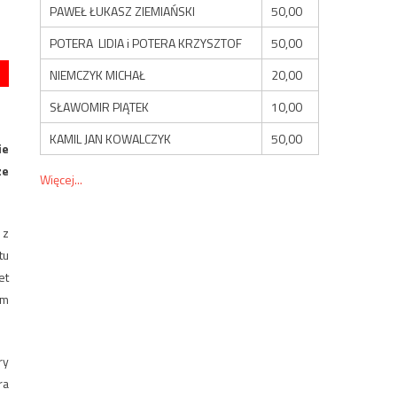
PAWEŁ ŁUKASZ ZIEMIAŃSKI
50,00
POTERA LIDIA i POTERA KRZYSZTOF
50,00
NIEMCZYK MICHAŁ
20,00
SŁAWOMIR PIĄTEK
10,00
KAMIL JAN KOWALCZYK
50,00
ie
ze
Więcej...
 z
tu
et
ym
ry
ra