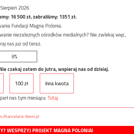
Sierpień 2026
jemy:
16 500
zł, zebraliśmy:
1351
zł.
ania Fundacji Magna Polonia.
anie niezależnych ośrodków medialnych? Nie zwlekaj więc,
raj nas już od teraz.
8%
e czekaj zatem do jutra, wspieraj nas od dzisiaj.
100 zł
Inna kwota
parł nas tym miesiącu:
Tutaj
s://kancelaria-litwin.pl
MY? WESPRZYJ PROJEKT MAGNA POLONIA!