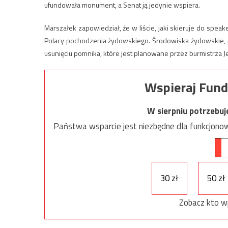
ufundowała monument, a Senat ją jedynie wspiera.
Marszałek zapowiedział, że w liście, jaki skieruje do spea
Polacy pochodzenia żydowskiego. Środowiska żydowskie, m.i
usunięciu pomnika, które jest planowane przez burmistrza Je
Wspieraj Fund
W sierpniu potrzebu
Państwa wsparcie jest niezbędne dla funkcjonow
30 zł
50 zł
Zobacz kto w