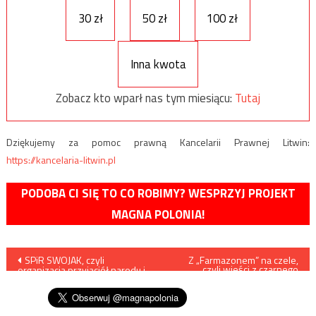
30 zł
50 zł
100 zł
Inna kwota
Zobacz kto wparł nas tym miesiącu:
Tutaj
Dziękujemy za pomoc prawną Kancelarii Prawnej Litwin:
https://kancelaria-litwin.pl
PODOBA CI SIĘ TO CO ROBIMY? WESPRZYJ PROJEKT
MAGNA POLONIA!
Nawigacja
SPiR SWOJAK, czyli
Z „Farmazonem” na czele,
czyli wieści z czarnego
organizacja przyjaciół narodu i
piątku
wpisu
wolności