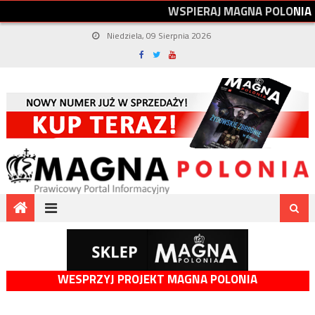
W
S
P
I
E
R
A
J
M
A
G
N
A
P
O
L
O
N
I
A
Niedziela, 09 Sierpnia 2026
WESPRZYJ PROJEKT MAGNA POLONIA