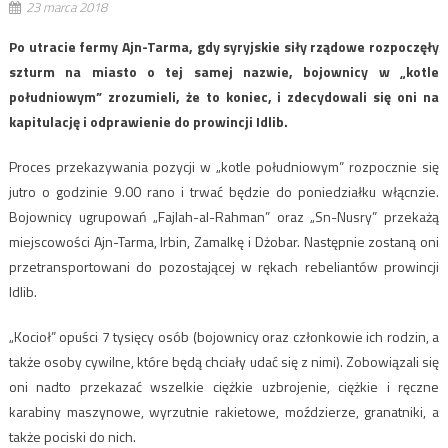
23 marca 2018
Po utracie fermy Ajn-Tarma, gdy syryjskie siły rządowe rozpoczęły
szturm na miasto o tej samej nazwie, bojownicy w „kotle
południowym” zrozumieli, że to koniec, i zdecydowali się oni na
kapitulację i odprawienie do prowincji Idlib.
Proces przekazywania pozycji w „kotle południowym” rozpocznie się
jutro o godzinie 9.00 rano i trwać będzie do poniedziałku włącnzie.
Bojownicy ugrupowań „Fajlah-al-Rahman” oraz „Sn-Nusry” przekażą
miejscowości Ajn-Tarma, Irbin, Zamalkę i Dżobar. Następnie zostaną oni
przetransportowani do pozostającej w rękach rebeliantów prowincji
Idlib.
„Kocioł” opuści 7 tysięcy osób (bojownicy oraz członkowie ich rodzin, a
także osoby cywilne, które będą chciały udać się z nimi). Zobowiązali się
oni nadto przekazać wszelkie ciężkie uzbrojenie, ciężkie i ręczne
karabiny maszynowe, wyrzutnie rakietowe, moździerze, granatniki, a
także pociski do nich.