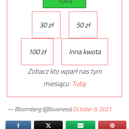
104%
30 zł
50 zł
100 zł
Inna kwota
Zobacz kto wparł nas tym
miesiącu:
Tutaj
— Bloomberg (@business)
October 9, 2021