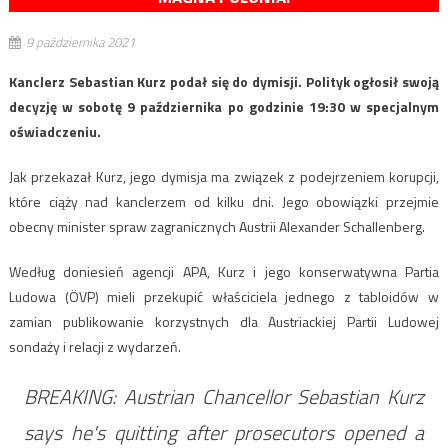
9 października 2021
Kanclerz Sebastian Kurz podał się do dymisji. Polityk ogłosił swoją
decyzję w sobotę 9 października po godzinie 19:30 w specjalnym
oświadczeniu.
Jak przekazał Kurz, jego dymisja ma związek z podejrzeniem korupcji,
które ciąży nad kanclerzem od kilku dni. Jego obowiązki przejmie
obecny minister spraw zagranicznych Austrii Alexander Schallenberg.
Według doniesień agencji APA, Kurz i jego konserwatywna Partia
Ludowa (ÖVP) mieli przekupić właściciela jednego z tabloidów w
zamian publikowanie korzystnych dla Austriackiej Partii Ludowej
sondaży i relacji z wydarzeń.
BREAKING: Austrian Chancellor Sebastian Kurz
says he's quitting after prosecutors opened a