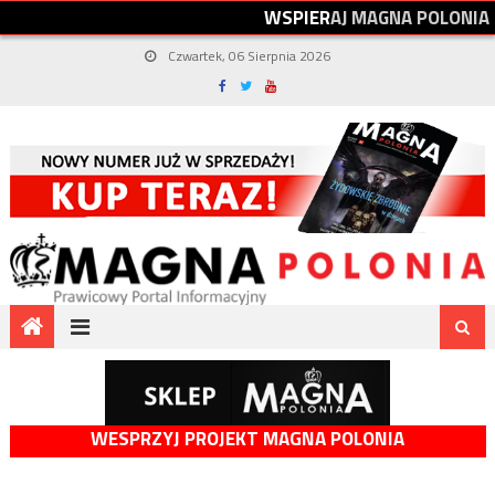
W
S
P
I
E
R
A
J
M
A
G
N
A
P
O
L
O
N
I
A
Czwartek, 06 Sierpnia 2026
WESPRZYJ PROJEKT MAGNA POLONIA