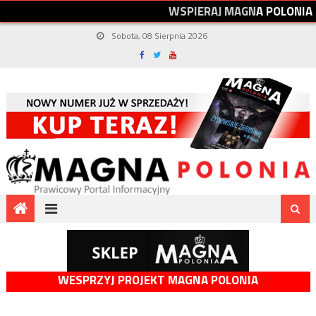
W
S
P
I
E
R
A
J
M
A
G
N
A
P
O
L
O
N
I
A
Sobota, 08 Sierpnia 2026
WESPRZYJ PROJEKT MAGNA POLONIA