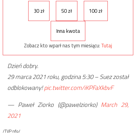
30 zł
50 zł
100 zł
Inna kwota
Zobacz kto wparł nas tym miesiącu:
Tutaj
Dzień dobry.
29 marca 2021 roku, godzina 5:30 – Suez został
odblokowany!
pic.twitter.com/iKPFaXkbvF
— Paweł Ziorko (@pawelziorko)
March 29,
2021
/TVP nfo/