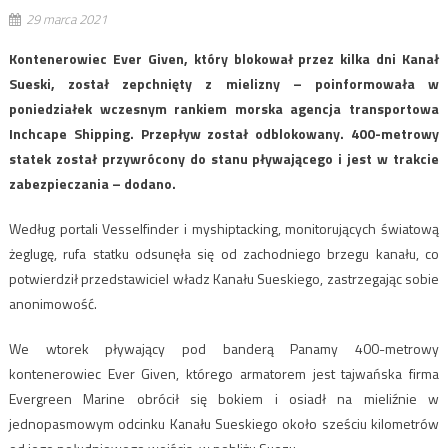
29 marca 2021
Kontenerowiec Ever Given, który blokował przez kilka dni Kanał
Sueski, został zepchnięty z mielizny – poinformowała w
poniedziałek wczesnym rankiem morska agencja transportowa
Inchcape Shipping. Przepływ został odblokowany. 400-metrowy
statek został przywrócony do stanu pływającego i jest w trakcie
zabezpieczania – dodano.
Według portali Vesselfinder i myshiptacking, monitorujących światową
żeglugę, rufa statku odsunęła się od zachodniego brzegu kanału, co
potwierdził przedstawiciel władz Kanału Sueskiego, zastrzegając sobie
anonimowość.
We wtorek pływający pod banderą Panamy 400-metrowy
kontenerowiec Ever Given, którego armatorem jest tajwańska firma
Evergreen Marine obrócił się bokiem i osiadł na mieliźnie w
jednopasmowym odcinku Kanału Sueskiego około sześciu kilometrów