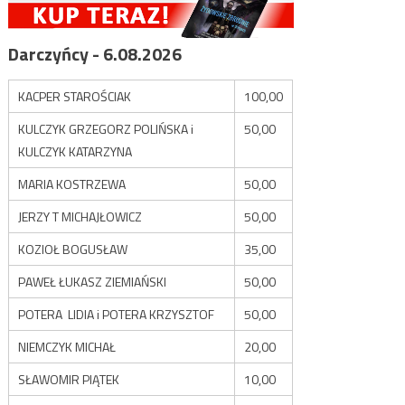
Darczyńcy - 6.08.2026
KACPER STAROŚCIAK
100,00
KULCZYK GRZEGORZ POLIŃSKA i
50,00
KULCZYK KATARZYNA
MARIA KOSTRZEWA
50,00
JERZY T MICHAJŁOWICZ
50,00
KOZIOŁ BOGUSŁAW
35,00
PAWEŁ ŁUKASZ ZIEMIAŃSKI
50,00
POTERA LIDIA i POTERA KRZYSZTOF
50,00
NIEMCZYK MICHAŁ
20,00
SŁAWOMIR PIĄTEK
10,00