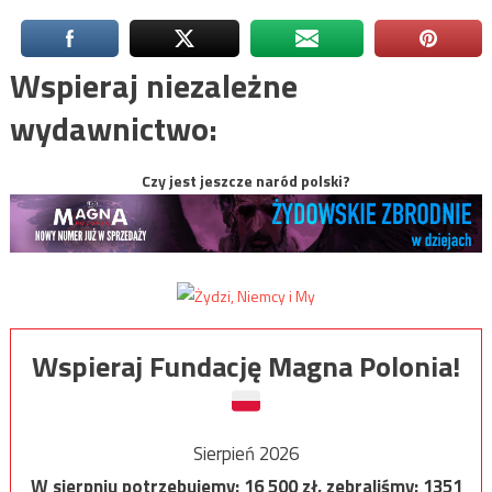
Wspieraj niezależne
wydawnictwo:
Czy jest jeszcze naród polski?
Wspieraj Fundację Magna Polonia!
Sierpień 2026
W sierpniu potrzebujemy:
16 500
zł, zebraliśmy:
1351