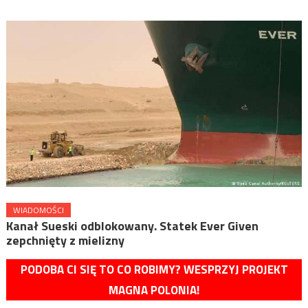
WIADOMOŚCI
Kanał Sueski odblokowany. Statek Ever Given
zepchnięty z mielizny
PODOBA CI SIĘ TO CO ROBIMY? WESPRZYJ PROJEKT
MAGNA POLONIA!