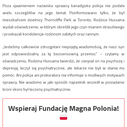
Poza ujawnieniem nazwiska sprawcy kanadyjska policja nie podała
wielu szczegółów na jego temat. Poinformowano tylko, że był
mieszkańcem dzielnicy Thorncliffe Park w Toronto. Rodzice Hussaina
wydali oświadczenie, w którym określili jego czyn mianem straszliwego
i przekazali kondolencje rodzinom zabitych oraz rannym.
„Jesteśmy całkowicie zdruzgotani niepojętą wiadomością, że nasz syn
jest odpowiedzialny za tę bezsensowną przemoc” – czytamy w
oświadczeniu. Rodzina Hussaina twierdzi, że cierpiał on na psychozę i
depresję, leczył się psychiatrycznie, ale lekarze nie byli w stanie mu
pomóc. Ani policja ani prokuratura nie informuje o możliwych motywach
sprawcy. Nie wiadomo w jaki sposób napastnik wszedł w posiadanie
broni skoro był leczony psychiatrycznie.
Wspieraj Fundację Magna Polonia!