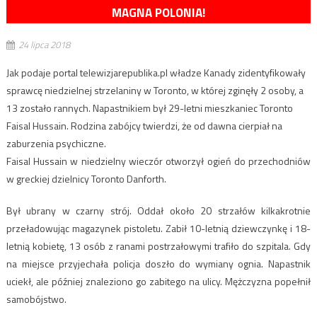
MAGNA POLONIA!
24 lipca 2018
Jak podaje portal telewizjarepublika.pl władze Kanady zidentyfikowały
sprawcę niedzielnej strzelaniny w Toronto, w której zginęły 2 osoby, a
13 zostało rannych. Napastnikiem był 29-letni mieszkaniec Toronto
Faisal Hussain. Rodzina zabójcy twierdzi, że od dawna cierpiał na
zaburzenia psychiczne.
Faisal Hussain w niedzielny wieczór otworzył ogień do przechodniów
w greckiej dzielnicy Toronto Danforth.
Był ubrany w czarny strój. Oddał około 20 strzałów kilkakrotnie
przeładowując magazynek pistoletu. Zabił 10-letnią dziewczynkę i 18-
letnią kobietę, 13 osób z ranami postrzałowymi trafiło do szpitala. Gdy
na miejsce przyjechała policja doszło do wymiany ognia. Napastnik
uciekł, ale później znaleziono go zabitego na ulicy. Mężczyzna popełnił
samobójstwo.