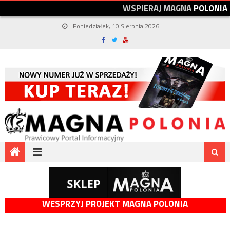
W
S
P
I
E
R
A
J
M
A
G
N
A
P
O
L
O
N
I
A
Poniedziałek, 10 Sierpnia 2026
WESPRZYJ PROJEKT MAGNA POLONIA