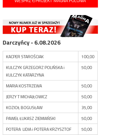
WESPRZYJ PROJEKT MAGNA POLONIA
Darczyńcy - 6.08.2026
KACPER STAROŚCIAK
100,00
KULCZYK GRZEGORZ POLIŃSKA i
50,00
KULCZYK KATARZYNA
MARIA KOSTRZEWA
50,00
JERZY T MICHAJŁOWICZ
50,00
KOZIOŁ BOGUSŁAW
35,00
PAWEŁ ŁUKASZ ZIEMIAŃSKI
50,00
POTERA LIDIA i POTERA KRZYSZTOF
50,00