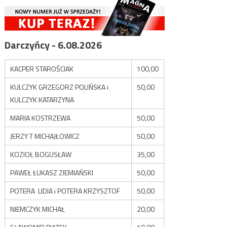
Darczyńcy - 6.08.2026
KACPER STAROŚCIAK
100,00
KULCZYK GRZEGORZ POLIŃSKA i
50,00
KULCZYK KATARZYNA
MARIA KOSTRZEWA
50,00
JERZY T MICHAJŁOWICZ
50,00
KOZIOŁ BOGUSŁAW
35,00
PAWEŁ ŁUKASZ ZIEMIAŃSKI
50,00
POTERA LIDIA i POTERA KRZYSZTOF
50,00
NIEMCZYK MICHAŁ
20,00