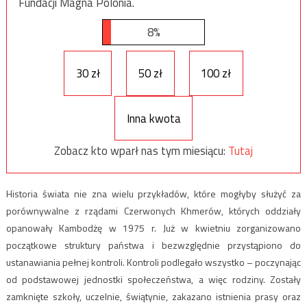
Fundacji Magna Polonia.
8%
30 zł
50 zł
100 zł
Inna kwota
Zobacz kto wparł nas tym miesiącu:
Tutaj
Historia świata nie zna wielu przykładów, które mogłyby służyć za
porównywalne z rządami Czerwonych Khmerów, których oddziały
opanowały Kambodżę w 1975 r. Już w kwietniu zorganizowano
początkowe struktury państwa i bezwzględnie przystąpiono do
ustanawiania pełnej kontroli. Kontroli podlegało wszystko – poczynając
od podstawowej jednostki społeczeństwa, a więc rodziny. Zostały
zamknięte szkoły, uczelnie, świątynie, zakazano istnienia prasy oraz