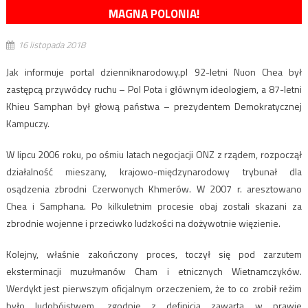
MAGNA POLONIA!
16 listopada 2018
Jak informuje portal dzienniknarodowy.pl 92-letni Nuon Chea był
zastępcą przywódcy ruchu – Pol Pota i głównym ideologiem, a 87-letni
Khieu Samphan był głową państwa – prezydentem Demokratycznej
Kampuczy.
W lipcu 2006 roku, po ośmiu latach negocjacji ONZ z rządem, rozpoczął
działalność mieszany, krajowo-międzynarodowy trybunał dla
osądzenia zbrodni Czerwonych Khmerów. W 2007 r. aresztowano
Chea i Samphana. Po kilkuletnim procesie obaj zostali skazani za
zbrodnie wojenne i przeciwko ludzkości na dożywotnie więzienie.
Kolejny, właśnie zakończony proces, toczył się pod zarzutem
eksterminacji muzułmanów Cham i etnicznych Wietnamczyków.
Werdykt jest pierwszym oficjalnym orzeczeniem, że to co zrobił reżim
było ludobójstwem, zgodnie z definicją zawartą w prawie