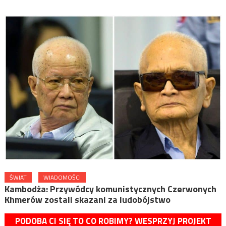
ŚWIAT
WIADOMOŚCI
Kambodża: Przywódcy komunistycznych Czerwonych
Khmerów zostali skazani za ludobójstwo
PODOBA CI SIĘ TO CO ROBIMY? WESPRZYJ PROJEKT