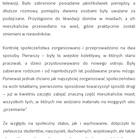
telewizji. Było zabronione posiadanie jakichkolwiek pieniędzy, a
dłuższe rozmowy pomiędzy dwiema osobami były uważane za
podejrzane. Przystąpiono do likwidacji domów w miastach, a ich
mieszkańców przesiedlano na wieś, gdzie praktycznie zostali
zmienieni w niewolników.
Kontrolę społeczeństwa zorganizowano i przeprowadzono na dwa
sposoby. Pierwszy – były to wiejskie kolektywy, w których starsi
pracowali, a dzieci przystosowywano do nowego ustroju. Były
zabierane rodzicom i od najmłodszych lat poddawane praniu mózgu.
Ponieważ jednak chciano jak najszybciej zorganizować społeczeństwo
na wzór totalitarny, pierwszemu sposobowi towarzyszył sposób drugi
– już w kwietniu zaczęto zabijać znaczną część mieszkańców miast;
wszystkich tych, w których nie widziano materiału na mogących ulec
„przemianie”.
Ze względu na społeczny status, jak i wychowanie, dotyczyło to
zwłaszcza studentów, nauczycieli, duchownych, wojskowych, ale także