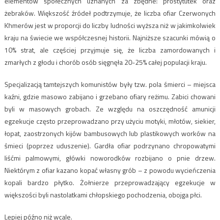
elementów społecznych uznanych za zbędne: prostytutek oraz
żebraków. Większość źródeł podtrzymuje, że liczba ofiar Czerwonych
Khmerów jest w proporcji do liczby ludności wyższa niż w jakimkolwiek
kraju na świecie we współczesnej historii. Najniższe szacunki mówią o
10% strat, ale częściej przyjmuje się, że liczba zamordowanych i
zmarłych z głodu i chorób osób sięgnęła 20-25% całej populacji kraju.
Specjalizacją tamtejszych komunistów były tzw. pola śmierci – miejsca
kaźni, gdzie masowo zabijano i grzebano ofiary reżimu. Zabici chowani
byli w masowych grobach. Ze względu na oszczędność amunicji
egzekucje często przeprowadzano przy użyciu motyki, młotów, siekier,
łopat, zaostrzonych kijów bambusowych lub plastikowych worków na
śmieci (poprzez uduszenie). Gardła ofiar podrzynano chropowatymi
liśćmi palmowymi, główki noworodków rozbijano o pnie drzew.
Niektórym z ofiar kazano kopać własny grób – z powodu wycieńczenia
kopali bardzo płytko. Żołnierze przeprowadzający egzekucje w
większości byli nastolatkami chłopskiego pochodzenia, obojga płci.
Lepiej późno niż wcale.