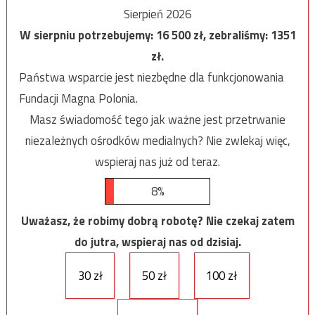
Sierpień 2026
W sierpniu potrzebujemy:
16 500
zł, zebraliśmy:
1351
zł.
Państwa wsparcie jest niezbędne dla funkcjonowania
Fundacji Magna Polonia.
Masz świadomość tego jak ważne jest przetrwanie
niezależnych ośrodków medialnych? Nie zwlekaj więc,
wspieraj nas już od teraz.
8%
Uważasz, że robimy dobrą robotę? Nie czekaj zatem
do jutra, wspieraj nas od dzisiaj.
30 zł
50 zł
100 zł