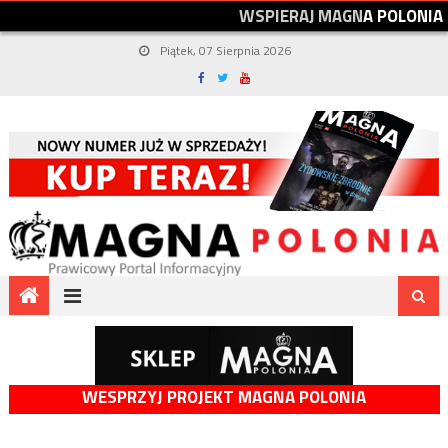
W
S
P
I
E
R
A
J
M
A
G
N
A
P
O
L
O
N
I
A
Piątek, 07 Sierpnia 2026
WESPRZYJ PROJEKT MAGNA POLONIA