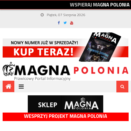
W
S
P
I
E
R
A
J
M
A
G
N
A
P
O
L
O
N
I
A
Piątek, 07 Sierpnia 2026
WESPRZYJ PROJEKT MAGNA POLONIA