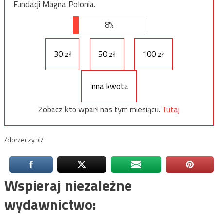
Fundacji Magna Polonia.
8%
30 zł
50 zł
100 zł
Inna kwota
Zobacz kto wparł nas tym miesiącu:
Tutaj
/dorzeczy.pl/
Wspieraj niezależne
wydawnictwo: