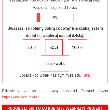
niezależnych ośrodków medialnych? Nie zwlekaj więc,
wspieraj nas już od teraz.
8%
Uważasz, że robimy dobrą robotę? Nie czekaj zatem
do jutra, wspieraj nas od dzisiaj.
30 zł
50 zł
100 zł
Inna kwota
Zobacz kto wparł nas tym miesiącu:
Tutaj
Dziękujemy za pomoc prawną Kancelarii Prawnej Litwin:
https://kancelaria-litwin.pl
PODOBA CI SIĘ TO CO ROBIMY? WESPRZYJ PROJEKT