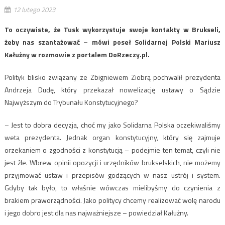
12 lutego 2023
To oczywiste, że Tusk wykorzystuje swoje kontakty w Brukseli,
żeby nas szantażować – mówi poseł Solidarnej Polski Mariusz
Kałużny w rozmowie z portalem DoRzeczy.pl.
Polityk blisko związany ze Zbigniewem Ziobrą pochwalił prezydenta
Andrzeja Dudę, który przekazał nowelizację ustawy o Sądzie
Najwyższym do Trybunału Konstytucyjnego?
– Jest to dobra decyzja, choć my jako Solidarna Polska oczekiwaliśmy
weta prezydenta. Jednak organ konstytucyjny, który się zajmuje
orzekaniem o zgodności z konstytucją – podejmie ten temat, czyli nie
jest źle. Wbrew opinii opozycji i urzędników brukselskich, nie możemy
przyjmować ustaw i przepisów godzących w nasz ustrój i system.
Gdyby tak było, to właśnie wówczas mielibyśmy do czynienia z
brakiem praworządności. Jako politycy chcemy realizować wolę narodu
i jego dobro jest dla nas najważniejsze – powiedział Kałużny.