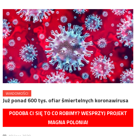
WIADOMOŚCI
Już ponad 600 tys. ofiar śmiertelnych koronawirusa
PODOBA CI SIĘ TO CO ROBIMY? WESPRZYJ PROJEKT
MAGNA POLONIA!
18 lipca 2020