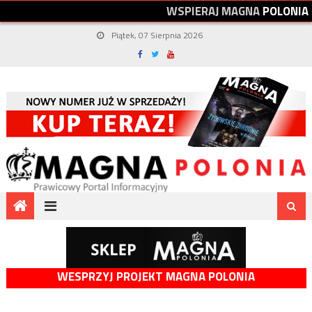
W
S
P
I
E
R
A
J
M
A
G
N
A
P
O
L
O
N
I
A
Piątek, 07 Sierpnia 2026
WESPRZYJ PROJEKT MAGNA POLONIA