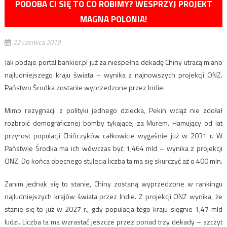
PODOBA CI SIĘ TO CO ROBIMY? WESPRZYJ PROJEKT
MAGNA POLONIA!
22 czerwca 2019
Jak podaje portal bankier.pl już za niespełna dekadę Chiny utracą miano
najludniejszego kraju świata – wynika z najnowszych projekcji ONZ.
Państwo Środka zostanie wyprzedzone przez Indie.
Mimo rezygnacji z polityki jednego dziecka, Pekin wciąż nie zdołał
rozbroić demograficznej bomby tykającej za Murem. Hamujący od lat
przyrost populacji Chińczyków całkowicie wygaśnie już w 2031 r. W
Państwie Środka ma ich wówczas być 1,464 mld – wynika z projekcji
ONZ. Do końca obecnego stulecia liczba ta ma się skurczyć aż o 400 mln.
Zanim jednak się to stanie, Chiny zostaną wyprzedzone w rankingu
najludniejszych krajów świata przez Indie. Z projekcji ONZ wynika, że
stanie się to już w 2027 r., gdy populacja tego kraju sięgnie 1,47 mld
ludzi. Liczba ta ma wzrastać jeszcze przez ponad trzy dekady – szczyt