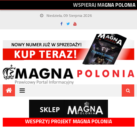
W
S
P
I
E
R
A
J
M
A
G
N
A
P
O
L
O
N
I
A
Niedziela, 09 Sierpnia 2026
WESPRZYJ PROJEKT MAGNA POLONIA