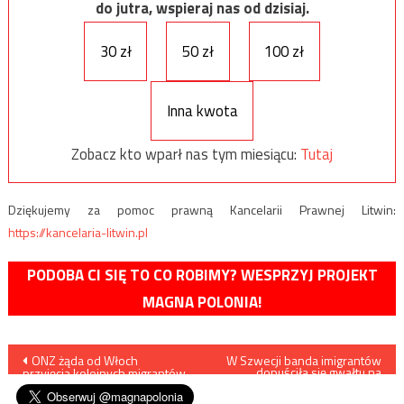
do jutra, wspieraj nas od dzisiaj.
30 zł
50 zł
100 zł
Inna kwota
Zobacz kto wparł nas tym miesiącu:
Tutaj
Dziękujemy za pomoc prawną Kancelarii Prawnej Litwin:
https://kancelaria-litwin.pl
PODOBA CI SIĘ TO CO ROBIMY? WESPRZYJ PROJEKT
MAGNA POLONIA!
Nawigacja
ONZ żąda od Włoch
W Szwecji banda imigrantów
dopuściła się gwałtu na
przyjęcia kolejnych migrantów
dziecku
wpisu