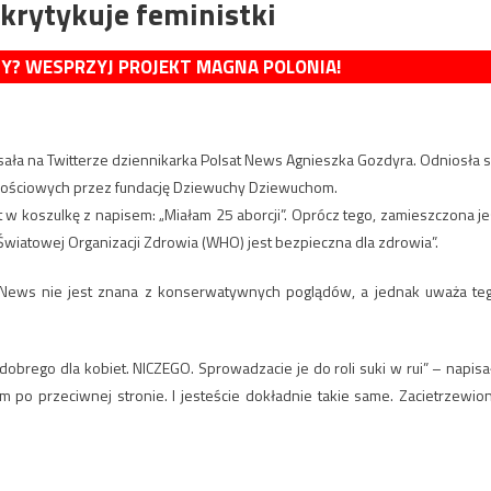
krytykuje feministki
MY? WESPRZYJ PROJEKT MAGNA POLONIA!
sała na Twitterze dziennikarka Polsat News Agnieszka Gozdyra. Odniosła s
nościowych przez fundację Dziewuchy Dziewuchom.
t w koszulkę z napisem: „Miałam 25 aborcji”. Oprócz tego, zamieszczona je
Światowej Organizacji Zdrowia (WHO) jest bezpieczna dla zdrowia”.
t News nie jest znana z konserwatywnych poglądów, a jednak uważa te
dobrego dla kobiet. NICZEGO. Sprowadzacie je do roli suki w rui” – napisa
 po przeciwnej stronie. I jesteście dokładnie takie same. Zacietrzewio