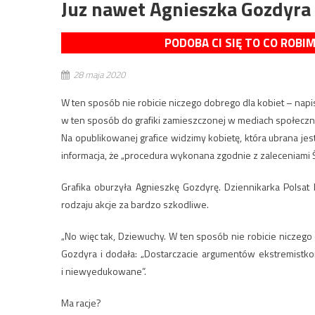
Juz nawet Agnieszka Gozdyra 
PODOBA CI SIĘ TO CO ROBI
28 maja 2020
W ten sposób nie robicie niczego dobrego dla kobiet – napi
w ten sposób do grafiki zamieszczonej w mediach społecz
Na opublikowanej grafice widzimy kobietę, która ubrana jes
informacja, że „procedura wykonana zgodnie z zaleceniami 
Grafika oburzyła Agnieszkę Gozdyrę. Dziennikarka Polsa
rodzaju akcje za bardzo szkodliwe.
„No więc tak, Dziewuchy. W ten sposób nie robicie niczego 
Gozdyra i dodała: „Dostarczacie argumentów ekstremistkom
i niewyedukowane”.
Ma racje?