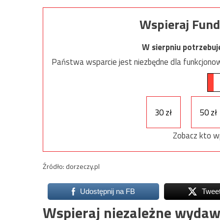
Wspieraj Fund
W sierpniu potrzebu
Państwa wsparcie jest niezbędne dla funkcjonow
30 zł
50 zł
Zobacz kto w
Źródło: dorzeczy.pl
Udostępnij na FB
Twee
Wspieraj niezależne wydaw