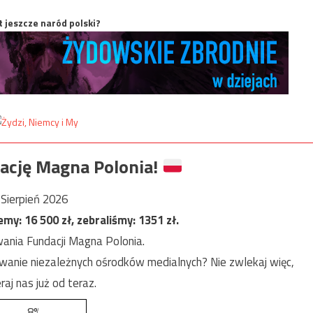
t jeszcze naród polski?
ację Magna Polonia!
Sierpień 2026
jemy:
16 500
zł, zebraliśmy:
1351
zł.
ania Fundacji Magna Polonia.
anie niezależnych ośrodków medialnych? Nie zwlekaj więc,
raj nas już od teraz.
8%