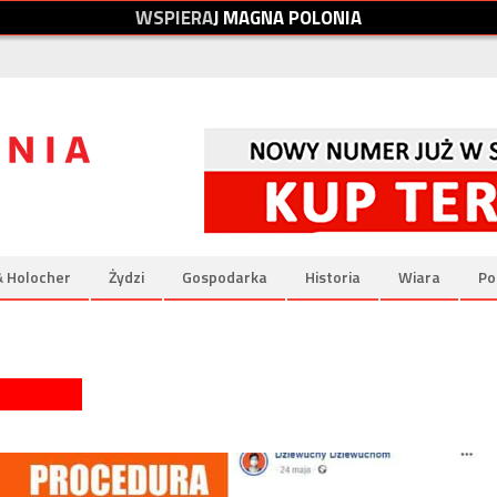
W
S
P
I
E
R
A
J
M
A
G
N
A
P
O
L
O
N
I
A
& Holocher
Żydzi
Gospodarka
Historia
Wiara
Po