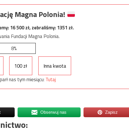
ację Magna Polonia!
jemy:
16 500
zł, zebraliśmy:
1351
zł.
ania Fundacji Magna Polonia.
8%
100 zł
Inna kwota
parł nas tym miesiącu:
Tutaj
t
Obserwuj nas
Zapisz
nictwo: