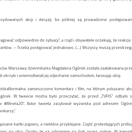
ecydowanych akcji i decyzji, bo później są prowadzone postępowan
agować odpowiednio do sytuacji”, a rząd i obywatele oczekują, że reakcja 
trantów. – Trzeba postępować jednakowo. (…) Wszyscy muszą przestrzeg
stańców Warszawy dziennikarka Magdalena Ogórek została zaatakowana prz
i okrzyki i uniemożliwiali jej odjechanie samochodem, tarasując ulicę.
lskaNormalna zamieszczono komentarz i film, na którym pokazano akc
Ogórek. W tweecie można było przeczytać, że przed „TVPiS” odbyło s
w #Minela20”. Autor tweeta zacytował wyzwiska pod adresem Ogóre
nikarzy”.
pisane kartki papieru, a niektóre przyklejane. Część protestujących próbu
ając na ulicy. Osoby te są odciągane na bok przez policję. W kierun