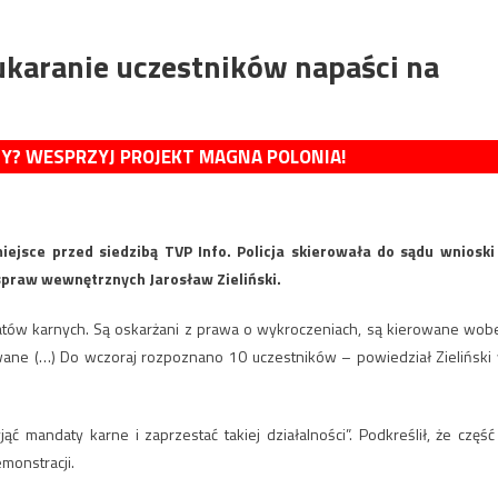
 ukaranie uczestników napaści na
MY? WESPRZYJ PROJEKT MAGNA POLONIA!
iejsce przed siedzibą TVP Info. Policja skierowała do sądu wnioski
spraw wewnętrznych Jarosław Zieliński.
tów karnych. Są oskarżani z prawa o wykroczeniach, są kierowane wob
rowane (…) Do wczoraj rozpoznano 10 uczestników – powiedział Zieliński
ć mandaty karne i zaprzestać takiej działalności”. Podkreślił, że część
monstracji.