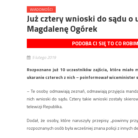
WIADOMOŚCI
Już cztery wnioski do sądu o
Magdalenę Ogórek
PODOBA CI SIĘ TO CO ROBI
5 lutego 2019
Rozpoznano już 10 uczestników zajścia, które miało m
ukaranie czterech z nich – poinformował wiceminister 
– Te osoby odmawiają zeznań, odmawiają przyjęcia manda
nich wnioski do sądu. Cztery takie wnioski zostały skie
telewizji Republika.
Dodał, że osoby, które naruszyły przepisy „powinny przyją
rozpoznanych osób była wcześniej znana policji z innych de