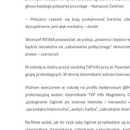
głowy każdego policjanta pozostaje – tłumaczył Zieliński.
– Policjanci czasem się boją podejmować bardziej zd
dyscyplinarne, jest atak medialny – dodał.
Wiceszef MSWiA powiedział, że policja „powinna i będzie re
będzie niezależna od „zabarwienia politycznego” demons
prawa – zaznaczył.
W sobotę w stolicy przed siedzibą TVP Info przy pl. Pow
grupę protestujących. W stronę dziennikarki zebrani kierowal
Późnym wieczorem w sobotę na profilu twitterowym @Po
protestacyjną wobec dziennikarki TVP Info Magdaleny 
„pożegnanie Ogórek po seansie kłamstw i nienawiści 
„sprzedajna kłamczucha”, „wstyd i hańba”, „zatrudnijcie dzien
Na filmie widać, jak do szyb auta Ogórek przykładane są za
uniemożliwić dziennikarce odjechanie samochodem, siad