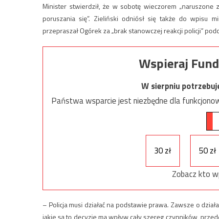
Minister stwierdził, że w sobotę wieczorem „naruszon
poruszania się”. Zieliński odniósł się także do wpisu 
przepraszał Ogórek za „brak stanowczej reakcji policji” podc
Wspieraj Fund
W sierpniu potrzebu
Państwa wsparcie jest niezbędne dla funkcjonow
30 zł
50 zł
Zobacz kto w
– Policja musi działać na podstawie prawa. Zawsze o działan
jakie są to decyzje ma wpływ cały szereg czynników, przede 