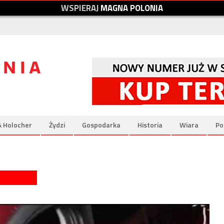
W
S
P
I
E
R
A
J
M
A
G
N
A
P
O
L
O
N
I
A
& Holocher
Żydzi
Gospodarka
Historia
Wiara
Po