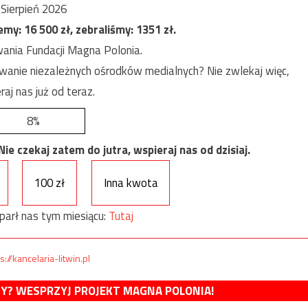
Sierpień 2026
jemy:
16 500
zł, zebraliśmy:
1351
zł.
ania Fundacji Magna Polonia.
anie niezależnych ośrodków medialnych? Nie zwlekaj więc,
raj nas już od teraz.
8%
e czekaj zatem do jutra, wspieraj nas od dzisiaj.
100 zł
Inna kwota
parł nas tym miesiącu:
Tutaj
s://kancelaria-litwin.pl
MY? WESPRZYJ PROJEKT MAGNA POLONIA!