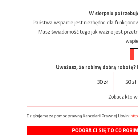
W sierpniu potrzebu
Państwa wsparcie jest niezbędne dla funkcjonow
Masz świadomość tego jak ważne jest przetrw
wspie
Uważasz, że robimy dobrą robotę? Ni
30 zł
50 zł
Zobacz kto w
Dziękujemy za pomoc prawną Kancelarii Prawnej Litwin:
http
PODOBA CI SIĘ TO CO ROBI