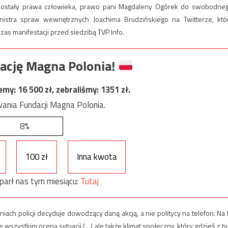
e zostały prawa człowieka, prawo pani Magdaleny Ogórek do swobodne
ministra spraw wewnętrznych Joachima Brudzińskiego na Twitterze, któ
zas manifestacji przed siedzibą TVP Info.
ację Magna Polonia!
jemy:
16 500
zł, zebraliśmy:
1351
zł.
ania Fundacji Magna Polonia.
8%
100 zł
Inna kwota
parł nas tym miesiącu:
Tutaj
iach policji decyduje dowodzący daną akcją, a nie politycy na telefon. Na 
wszystkim ocena sytuacji (…) ale także klimat społeczny, który gdzieś z ty