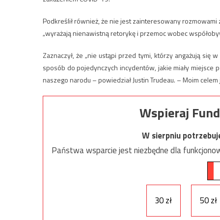
Podkreślił również, że nie jest zainteresowany rozmowami 
„wyrażają nienawistną retorykę i przemoc wobec współobyw
Zaznaczył, że „nie ustąpi przed tymi, którzy angażują się
sposób do pojedynczych incydentów, jakie miały miejsce po
naszego narodu – powiedział Justin Trudeau. – Moim celem j
Wspieraj Fund
W sierpniu potrzebu
Państwa wsparcie jest niezbędne dla funkcjonow
30 zł
50 zł