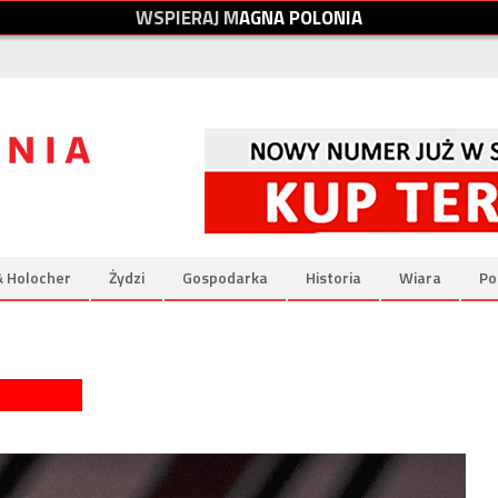
W
S
P
I
E
R
A
J
M
A
G
N
A
P
O
L
O
N
I
A
& Holocher
Żydzi
Gospodarka
Historia
Wiara
Po