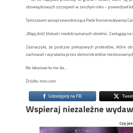
obowiązkowych szczepień w zeszłym roku – powiedział li
Tymczasem wiceprzewodnicząca Partii Konserwatywnej Candi
„Mają dość blokad i niedotrzymanych obietnic. Zasługują na 
Zaznaczyła, że podczas pokojowych protestów, które o
zachowań i wyrażania przez demonstrantów niestosownyc
Nic lalusiowi to nie da…
Źródło: msn.com
Udostępnij na FB
Twee
Wspieraj niezależne wydaw
Czy jes