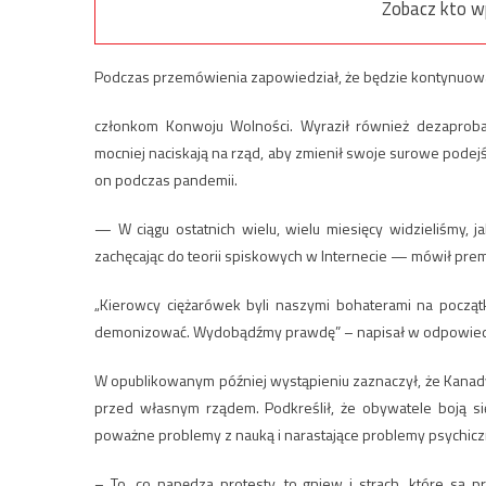
Zobacz kto w
Podczas przemówienia zapowiedział, że będzie kontynuował 
członkom Konwoju Wolności. Wyraził również dezaprobatę
mocniej naciskają na rząd, aby zmienił swoje surowe podejśc
on podczas pandemii.
— W ciągu ostatnich wielu, wielu miesięcy widzieliśmy, 
zachęcając do teorii spiskowych w Internecie — mówił prem
„Kierowcy ciężarówek byli naszymi bohaterami na początku
demonizować. Wydobądźmy prawdę” – napisał w odpowiedzi 
W opublikowanym później wystąpieniu zaznaczył, że Kanad
przed własnym rządem. Podkreślił, że obywatele boją się
poważne problemy z nauką i narastające problemy psychicz
– To, co napędza protesty, to gniew i strach, które są 