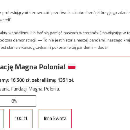
z protestującymi kierowcami i przeciwnikami obostrzeń, którzy jego zdani
ateli”.
 w akty wandalizmu lub hańbią pamięć naszych weteranów”, nawiązując w t
dczas demonstracji. — To nie jest historia naszej pandemii, naszego kraj
est stanie z Kanadyjczykami i pokonanie tej pandemii – dodał.
ację Magna Polonia!
jemy:
16 500
zł, zebraliśmy:
1351
zł.
ania Fundacji Magna Polonia.
8%
100 zł
Inna kwota