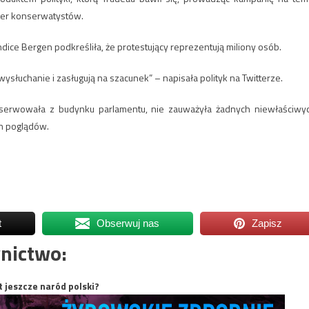
der konserwatystów.
ce Bergen podkreśliła, że protestujący reprezentują miliony osób.
wysłuchanie i zasługują na szacunek” – napisała polityk na Twitterze.
bserwowała z budynku parlamentu, nie zauważyła żadnych niewłaściwy
h poglądów.
t
Obserwuj nas
Zapisz
nictwo:
t jeszcze naród polski?