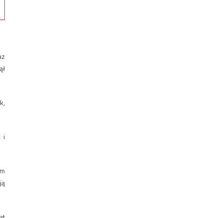
az
ął
k,
 i
em
ją
at