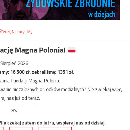
ację Magna Polonia!
Sierpień 2026
jemy:
16 500
zł, zebraliśmy:
1351
zł.
ania Fundacji Magna Polonia.
anie niezależnych ośrodków medialnych? Nie zwlekaj więc,
raj nas już od teraz.
8%
e czekaj zatem do jutra, wspieraj nas od dzisiaj.