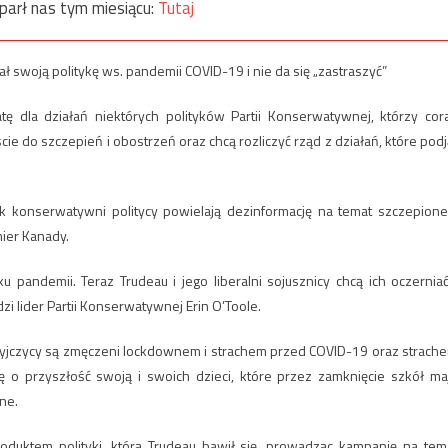
parł nas tym miesiącu:
Tutaj
swoją politykę ws. pandemii COVID-19 i nie da się „zastraszyć”
 dla działań niektórych polityków Partii Konserwatywnej, którzy cor
ie do szczepień i obostrzeń oraz chcą rozliczyć rząd z działań, które podj
jak konserwatywni politycy powielają dezinformację na temat szczepione
ier Kanady.
 pandemii. Teraz Trudeau i jego liberalni sojusznicy chcą ich oczerniać
lider Partii Konserwatywnej Erin O’Toole.
yjczycy są zmęczeni lockdownem i strachem przed COVID-19 oraz strach
 o przyszłość swoją i swoich dzieci, które przez zamknięcie szkół ma
ne.
produktem polityki, którą Trudeau bawił się, prowadząc kampanię na tem