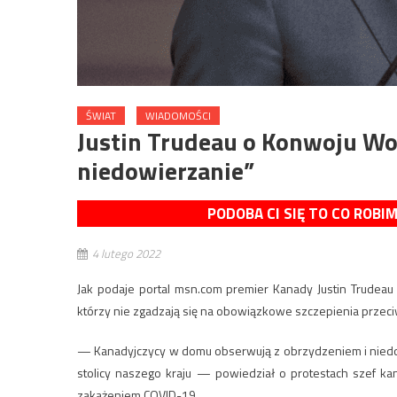
ŚWIAT
WIADOMOŚCI
Justin Trudeau o Konwoju Wol
niedowierzanie”
PODOBA CI SIĘ TO CO ROBI
4 lutego 2022
Jak podaje portal msn.com premier Kanady Justin Trudeau
którzy nie zgadzają się na obowiązkowe szczepienia przeciw
— Kanadyjczycy w domu obserwują z obrzydzeniem i niedow
stolicy naszego kraju — powiedział o protestach szef ka
zakażeniem COVID-19.