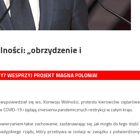
ności: „obrzydzenie i
MY? WESPRZYJ PROJEKT MAGNA POLONIA!
 wypowiedział się ws. Konwoju Wolności, protestu kierowców ciężarówe
 COVID-19 i żądają zniesienia pandemicznych restrykcji w całym kraju.
ierzaniem takie zachowanie, zastanawiając się, jak mogło do tego dojść
nadyjskiego rządu, który przebywa w izolacji w związku z potwierdzon