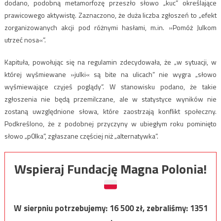
dodano, podobną metamorfozę przeszło słowo „kuc” określające
prawicowego aktywistę. Zaznaczono, że duża liczba zgłoszeń to „efekt
zorganizowanych akcji pod różnymi hasłami, m.in. »Pomóż Julkom
utrzeć nosa«”.
Kapituła, powołując się na regulamin zdecydowała, że „w sytuacji, w
której wyśmiewane »julki« są bite na ulicach” nie wygra „słowo
wyśmiewające czyjeś poglądy”. W stanowisku podano, że takie
zgłoszenia nie będą przemilczane, ale w statystyce wyników nie
zostaną uwzględnione słowa, które zaostrzają konflikt społeczny.
Podkreślono, że z podobnej przyczyny w ubiegłym roku pominięto
słowo „p0lka”, zgłaszane częściej niż „alternatywka”.
Wspieraj Fundację Magna Polonia!
W sierpniu potrzebujemy:
16 500
zł, zebraliśmy:
1351