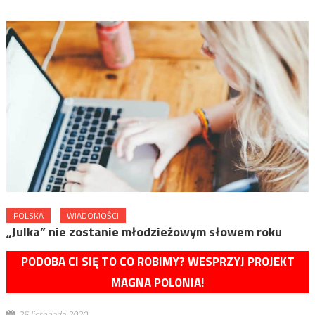
POLSKA
WIADOMOŚCI
„Julka” nie zostanie młodzieżowym słowem roku
PODOBA CI SIĘ TO CO ROBIMY? WESPRZYJ PROJEKT
MAGNA POLONIA!
25 listopada 2020