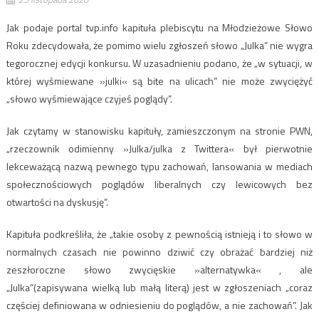
Jak podaje portal tvp.info kapituła plebiscytu na Młodzieżowe Słowo
Roku zdecydowała, że pomimo wielu zgłoszeń słowo „Julka” nie wygra
tegorocznej edycji konkursu. W uzasadnieniu podano, że „w sytuacji, w
której wyśmiewane »julki« są bite na ulicach” nie może zwyciężyć
„słowo wyśmiewające czyjeś poglądy”.
Jak czytamy w stanowisku kapituły, zamieszczonym na stronie PWN,
„rzeczownik odimienny »Julka/julka z Twittera« był pierwotnie
lekceważącą nazwą pewnego typu zachowań, lansowania w mediach
społecznościowych poglądów liberalnych czy lewicowych bez
otwartości na dyskusję”.
Kapituła podkreśliła, że „takie osoby z pewnością istnieją i to słowo w
normalnych czasach nie powinno dziwić czy obrażać bardziej niż
zeszłoroczne słowo zwycięskie »alternatywka« , ale
„Julka”(zapisywana wielką lub małą literą) jest w zgłoszeniach „coraz
częściej definiowana w odniesieniu do poglądów, a nie zachowań”. Jak