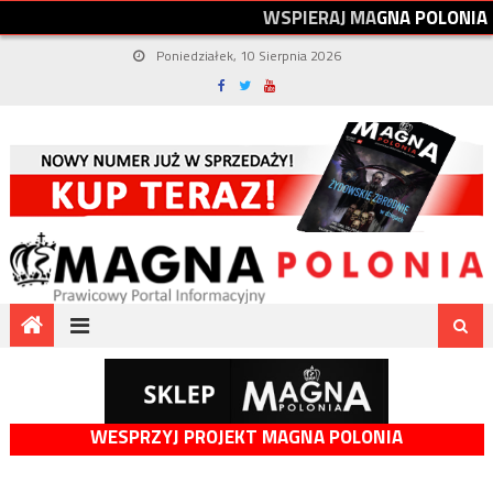
W
S
P
I
E
R
A
J
M
A
G
N
A
P
O
L
O
N
I
A
Poniedziałek, 10 Sierpnia 2026
WESPRZYJ PROJEKT MAGNA POLONIA