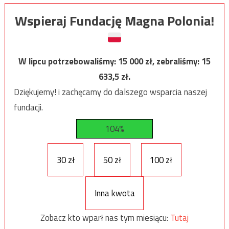
Wspieraj Fundację Magna Polonia!
W lipcu potrzebowaliśmy:
15 000
zł, zebraliśmy:
15
633,5
zł.
Dziękujemy! i zachęcamy do dalszego wsparcia naszej
fundacji.
104%
30 zł
50 zł
100 zł
Inna kwota
Zobacz kto wparł nas tym miesiącu:
Tutaj