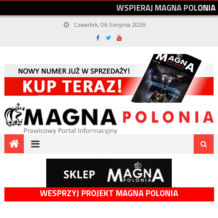
W
S
P
I
E
R
A
J
M
A
G
N
A
P
O
L
O
N
I
A
Czwartek, 06 Sierpnia 2026
WESPRZYJ PROJEKT MAGNA POLONIA