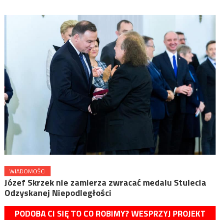
WIADOMOŚCI
Józef Skrzek nie zamierza zwracać medalu Stulecia
Odzyskanej Niepodległości
PODOBA CI SIĘ TO CO ROBIMY? WESPRZYJ PROJEKT