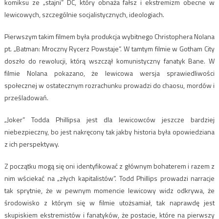
komiksu ze „stajni” DC, który obnaża fałsz i ekstremizm obecne w
lewicowych, szczególnie socjalistycznych, ideologiach.
Pierwszym takim filmem była produkcja wybitnego Christophera Nolana
pt. „Batman: Mroczny Rycerz Powstaje”. W tamtym filmie w Gotham City
doszło do rewolucji, którą wszczął komunistyczny fanatyk Bane. W
filmie Nolana pokazano, że lewicowa wersja sprawiedliwości
społecznej w ostatecznym rozrachunku prowadzi do chaosu, mordów i
prześladowań.
„Joker” Todda Phillipsa jest dla lewicowców jeszcze bardziej
niebezpieczny, bo jest nakręcony tak jakby historia była opowiedziana
z ich perspektywy.
Z początku mogą się oni identyfikować z głównym bohaterem i razem z
nim wściekać na „złych kapitalistów”. Todd Phillips prowadzi narracje
tak sprytnie, że w pewnym momencie lewicowy widz odkrywa, że
środowisko z którym się w filmie utożsamiał, tak naprawdę jest
skupiskiem ekstremistów i fanatyków, że postacie, które na pierwszy