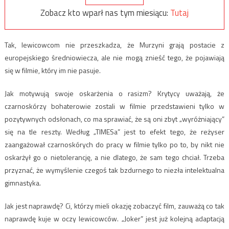
Zobacz kto wparł nas tym miesiącu:
Tutaj
Tak, lewicowcom nie przeszkadza, że Murzyni grają postacie z
europejskiego średniowiecza, ale nie mogą znieść tego, że pojawiają
się w filmie, który im nie pasuje.
Jak motywują swoje oskarżenia o rasizm? Krytycy uważają, że
czarnoskórzy bohaterowie zostali w filmie przedstawieni tylko w
pozytywnych odsłonach, co ma sprawiać, że są oni zbyt „wyróżniający”
się na tle reszty. Według „TIMESa” jest to efekt tego, że reżyser
zaangażował czarnoskórych do pracy w filmie tylko po to, by nikt nie
oskarżył go o nietolerancję, a nie dlatego, że sam tego chciał. Trzeba
przyznać, że wymyślenie czegoś tak bzdurnego to niezła intelektualna
gimnastyka.
Jak jest naprawdę? Ci, którzy mieli okazję zobaczyć film, zauważą co tak
naprawdę kuje w oczy lewicowców. „Joker” jest już kolejną adaptacją