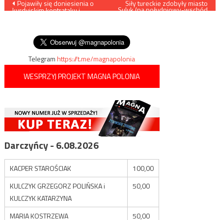
Nawigacja
Pojawiły się doniesienia o
Siły tureckie zdobyły miasto
Suluk (na południowy-wschód
kurdyjskim kontrataku i
od Tall Abjad)
wpisu
odzyskaniu przez Kurdów
niemal pełnej kontroli na Ras
al-Ajn
Telegram
https://t.me/magnapolonia
WESPRZYJ PROJEKT MAGNA POLONIA
Darczyńcy - 6.08.2026
KACPER STAROŚCIAK
100,00
KULCZYK GRZEGORZ POLIŃSKA i
50,00
KULCZYK KATARZYNA
MARIA KOSTRZEWA
50,00