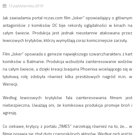
13 października 2019
Jak zawiadamia portal nczas.com film „Joker” opowiadający o głównym
antagoniście z komiksów DC bije rekordy oglądalności w kinach na
całym świecie. Produkcja jest jednak nieustannie atakowana przez
lewicowych krytyków, którzy wymyślają coraz komiczniejsze zarzuty.
Film „Joker” opowiada o genezie największego szwarccharakteru z kart
komiksów o Batmanie. Produkcja wzbudziła zainteresowanie widzów
na całym świecie, a dzięki kreacji Joaquina Phoenixa wcielającego się w
tytułową rolę zdobyła również kilka prestiżowych nagród m.in. w
Wenecji.
Według lewicowych krytyków fala zainteresowania filmem jest
niebezpieczna. Uważają oni, że komiksowa produkcja promuje broń i
agresję.
Co ciekawe, krytycy z portalu „TIMES” narzekają również na to, że… w
filmie pojawia się zbyt dużo czarnoskórych aktorów. Według nich jest to