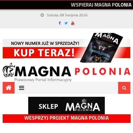
W
S
P
I
E
R
A
J
M
A
G
N
A
P
O
L
O
N
I
A
Sobota, 08 Sierpnia 2026
WESPRZYJ PROJEKT MAGNA POLONIA