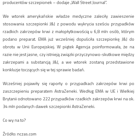
producentów szczepionek – dodaje „Wall Street Journal”.
We wtorek amerykańskie władze medyczne zaleciły zawieszenie
stosowania szczepionki J&J z powodu wykrycia sześciu przypadków
rzadkich zakrzepów krwi z małopłytkowością u 6,8 mln osób, którym
podano preparat. EMA już wcześniej dopuściła szczepionkę J&J do
obrotu w Unii Europejskiej. W piątek Agencja poinformowała, że na
razie nie jest jasne, czy istnieją związki przyczynowo-skutkowe między
zakrzepami a substancją J&J, a we wtorek zostaną przedstawione
konkluzje toczących się w tej sprawie badań.
Wcześniej pojawiły się raporty o przypadkach zakrzepów krwi po
zaszczepieniu preparatem AstraZeneki. Według EMA w UE i Wielkiej
Brytanii odnotowano 222 przypadków rzadkich zakrzepów krwi na ok.
34 mln podanych dawek szczepionki AstraZeneki.
Co wy na to?
Źródło: nczas.com