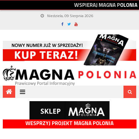
W
S
P
I
E
R
A
J
M
A
G
N
A
P
O
L
O
N
I
A
Niedziela, 09 Sierpnia 2026
WESPRZYJ PROJEKT MAGNA POLONIA