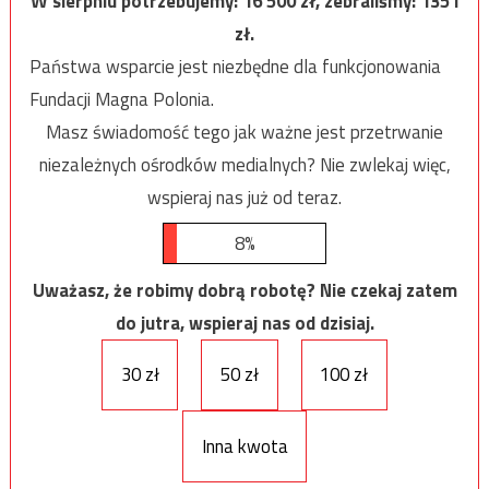
W sierpniu potrzebujemy:
16 500
zł, zebraliśmy:
1351
zł.
Państwa wsparcie jest niezbędne dla funkcjonowania
Fundacji Magna Polonia.
Masz świadomość tego jak ważne jest przetrwanie
niezależnych ośrodków medialnych? Nie zwlekaj więc,
wspieraj nas już od teraz.
8%
Uważasz, że robimy dobrą robotę? Nie czekaj zatem
do jutra, wspieraj nas od dzisiaj.
30 zł
50 zł
100 zł
Inna kwota