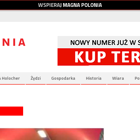
W
S
P
I
E
R
A
J
M
A
G
N
A
P
O
L
O
N
I
A
& Holocher
Żydzi
Gospodarka
Historia
Wiara
Po