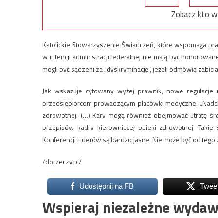
Zobacz kto w
Katolickie Stowarzyszenie Świadczeń, które wspomaga pra
w intencji administracji federalnej nie mają być honorowane 
mogli być sądzeni za „dyskryminację”, jeżeli odmówią zabici
Jak wskazuje cytowany wyżej prawnik, nowe regulacje
przedsiębiorcom prowadzącym placówki medyczne. „Nadchod
zdrowotnej. (…) Kary mogą również obejmować utratę śro
przepisów kadry kierowniczej opieki zdrowotnej. Takie
Konferencji Liderów są bardzo jasne. Nie może być od tego 
/dorzeczy.pl/
Udostępnij na FB
Twee
Wspieraj niezależne wydaw