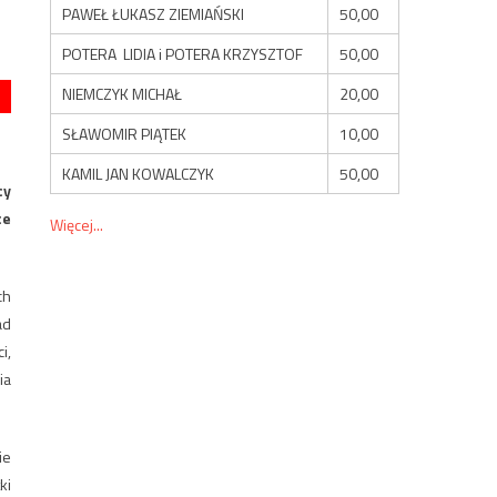
PAWEŁ ŁUKASZ ZIEMIAŃSKI
50,00
POTERA LIDIA i POTERA KRZYSZTOF
50,00
NIEMCZYK MICHAŁ
20,00
SŁAWOMIR PIĄTEK
10,00
KAMIL JAN KOWALCZYK
50,00
cy
ce
Więcej...
ch
ad
i,
ia
ie
ki