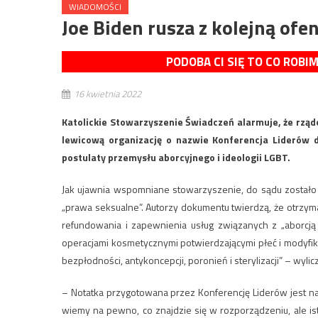
WIADOMOŚCI
Joe Biden rusza z kolejną of
PODOBA CI SIĘ TO CO ROBI
16 kwietnia 2022
Katolickie Stowarzyszenie Świadczeń alarmuje, że rzą
lewicową organizację o nazwie Konferencja Liderów 
postulaty przemysłu aborcyjnego i ideologii LGBT.
Jak ujawnia wspomniane stowarzyszenie, do sądu został
„prawa seksualne”. Autorzy dokumentu twierdzą, że otrzymal
refundowania i zapewnienia usług związanych z „aborcją
operacjami kosmetycznymi potwierdzającymi płeć i modyfik
bezpłodności, antykoncepcji, poronień i sterylizacji” – wylicz
– Notatka przygotowana przez Konferencję Liderów jest na
wiemy na pewno, co znajdzie się w rozporządzeniu, ale is