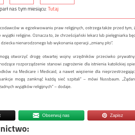
parł nas tym miesiącu:
Tutaj
codawców w egzekwowaniu praw religijnych, ostrzega także przed tym, 
wyjątki religijne. Oznacza to, że chrześcijański lekarz lub pielęgniarka bę
a dziecka nienarodzonego lub wykonania operacji „zmiany płci”.
 mogą otworzyć drogę otwartej wojny urzędników przeciwko prywatn
zące rozporządzenie stanowi zagrożenie dla istnienia katolickiej opie
dków na Medicare i Medicaid, a nawet więzienie dla nieprzestrzegając
 sankcje mogą zamknąć każdą sieć szpitali” – mówi Nussbaum. „Żądan
żadnych wyjątków religijnych” – dodaje.
t
Obserwuj nas
Zapisz
nictwo: