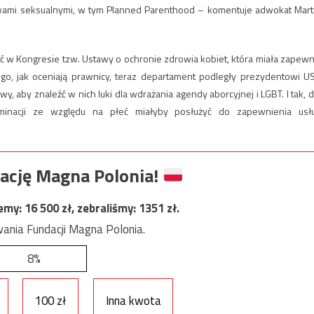
awami seksualnymi, w tym Planned Parenthood – komentuje adwokat Mart
ać w Kongresie tzw. Ustawy o ochronie zdrowia kobiet, która miała zapewn
tego, jak oceniają prawnicy, teraz departament podległy prezydentowi U
 aby znaleźć w nich luki dla wdrażania agendy aborcyjnej i LGBT. I tak, d
minacji ze względu na płeć miałyby posłużyć do zapewnienia usł
ację Magna Polonia!
jemy:
16 500
zł, zebraliśmy:
1351
zł.
ania Fundacji Magna Polonia.
8%
100 zł
Inna kwota