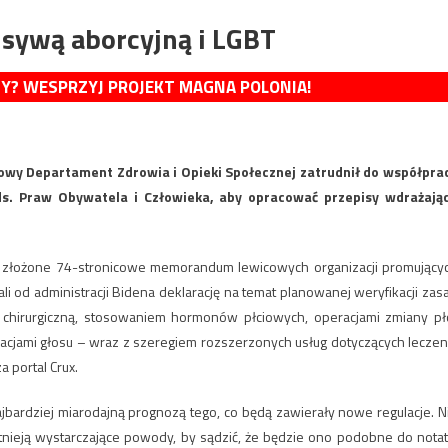
ensywą aborcyjną i LGBT
MY? WESPRZYJ PROJEKT MAGNA POLONIA!
dowy Departament Zdrowia i Opieki Społecznej zatrudnił do współpra
ds. Praw Obywatela i Człowieka, aby opracować przepisy wdrażają
o złożone 74-stronicowe memorandum lewicowych organizacji promujący
i od administracji Bidena deklarację na temat planowanej weryfikacji zas
 chirurgiczną, stosowaniem hormonów płciowych, operacjami zmiany płc
acjami głosu – wraz z szeregiem rozszerzonych usług dotyczących leczen
a portal Crux.
jbardziej miarodajną prognozą tego, co będą zawierały nowe regulacje. N
tnieją wystarczające powody, by sądzić, że będzie ono podobne do notat