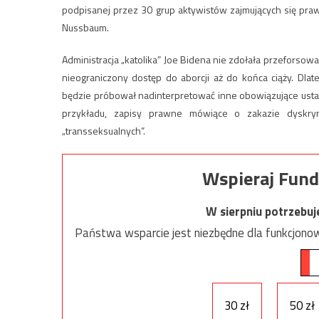
podpisanej przez 30 grup aktywistów zajmujących się pr
Nussbaum.
Administracja „katolika” Joe Bidena nie zdołała przeforsow
nieograniczony dostęp do aborcji aż do końca ciąży. Dla
będzie próbował nadinterpretować inne obowiązujące ustawy,
przykładu, zapisy prawne mówiące o zakazie dyskry
„transseksualnych”.
Wspieraj Fund
W sierpniu potrzebu
Państwa wsparcie jest niezbędne dla funkcjonow
30 zł
50 zł