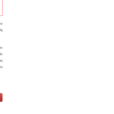
że
dą
ym
ki
ej
ia