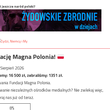
t jeszcze naród polski?
ację Magna Polonia!
Sierpień 2026
jemy:
16 500
zł, zebraliśmy:
1351
zł.
ania Fundacji Magna Polonia.
anie niezależnych ośrodków medialnych? Nie zwlekaj więc,
raj nas już od teraz.
8%