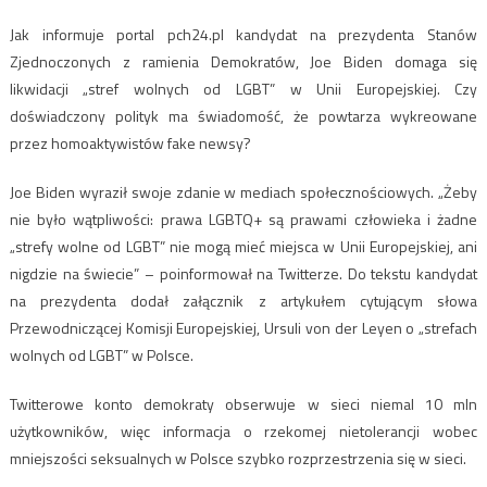
Jak informuje portal pch24.pl kandydat na prezydenta Stanów
Zjednoczonych z ramienia Demokratów, Joe Biden domaga się
likwidacji „stref wolnych od LGBT” w Unii Europejskiej. Czy
doświadczony polityk ma świadomość, że powtarza wykreowane
przez homoaktywistów fake newsy?
Joe Biden wyraził swoje zdanie w mediach społecznościowych. „Żeby
nie było wątpliwości: prawa LGBTQ+ są prawami człowieka i żadne
„strefy wolne od LGBT” nie mogą mieć miejsca w Unii Europejskiej, ani
nigdzie na świecie” – poinformował na Twitterze. Do tekstu kandydat
na prezydenta dodał załącznik z artykułem cytującym słowa
Przewodniczącej Komisji Europejskiej, Ursuli von der Leyen o „strefach
wolnych od LGBT” w Polsce.
Twitterowe konto demokraty obserwuje w sieci niemal 10 mln
użytkowników, więc informacja o rzekomej nietolerancji wobec
mniejszości seksualnych w Polsce szybko rozprzestrzenia się w sieci.