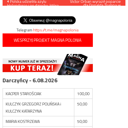
Nawigacja
Polska udzieliła azylu
Victor Orban wyraził poparcie
dla Donalda Trumpa w
Holenderce i jej dziecku, które
zbliżających się wyborach
wpisu
w ojczyźnie mogłoby by
prezydenckich w USA
poddane eutanazji
Telegram
https://t.me/magnapolonia
WESPRZYJ PROJEKT MAGNA POLONIA
Darczyńcy - 6.08.2026
KACPER STAROŚCIAK
100,00
KULCZYK GRZEGORZ POLIŃSKA i
50,00
KULCZYK KATARZYNA
MARIA KOSTRZEWA
50,00