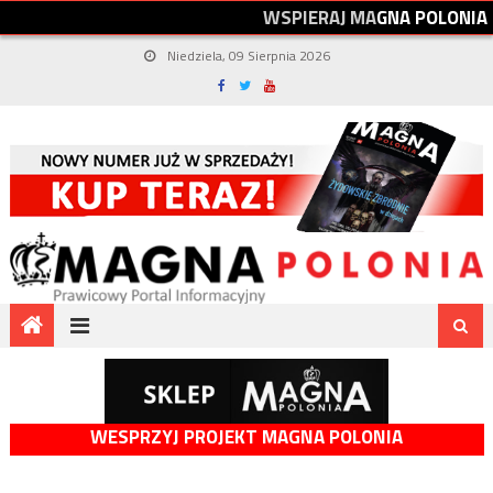
W
S
P
I
E
R
A
J
M
A
G
N
A
P
O
L
O
N
I
A
Niedziela, 09 Sierpnia 2026
WESPRZYJ PROJEKT MAGNA POLONIA