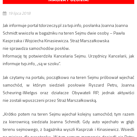
19 lipca 2018
Jak informuje portal tdorzeczy.pl za tvp.info, posłanka Joanna Joanna
Schmidt wwiozła w bagażniku na teren Sejmu dwie osoby – Pawła
Kasprzaka i Wojciecha Kinasiewicza. Straż Marszałkowska
nie sprawdza samochodów posłów.
Informację tę potwierdziła Kancelaria Sejmu. Urzędnicy Kancelarii, jak
informuje tvp.info, „są w szoku”.
Jak czytamy na portalu, początkowo na teren Sejmu próbował wjechać
samochód, w którym siedzieli posłowie Ryszard Petru, Joanna
Scheuring-Wielgus oraz działacze Obywateli RP, jednak aktywiści
nie zostali wpuszczeni przez Straż Marszałkowską.
„Krótko potem na teren Sejmu wjechał kolejny samochód; tym razem
za kierownicą siedziała Joanna Schmidt. Gdy auto wjechało w głąb
terenu sejmowego, z bagażnika wyszli Kasprzak i Kinasiewicz. Wsiedli
na miejsca dla pasażerów. W tym samym momencie dosiedli się Petru