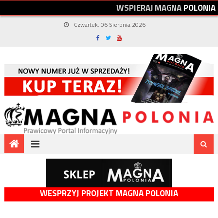
W
S
P
I
E
R
A
J
M
A
G
N
A
P
O
L
O
N
I
A
Czwartek, 06 Sierpnia 2026
WESPRZYJ PROJEKT MAGNA POLONIA