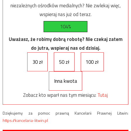
niezależnych ośrodków medialnych? Nie zwlekaj więc,
wspieraj nas już od teraz.
104%
Uważasz, że robimy dobrą robotę? Nie czekaj zatem
do jutra, wspieraj nas od dzisiaj.
30 zł
50 zł
100 zł
Inna kwota
Zobacz kto wparł nas tym miesiącu:
Tutaj
Dziękujemy za pomoc prawną Kancelarii Prawnej Litwin:
https://kancelaria-litwin.pl