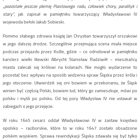
„pozostałe jeszcze plemię Piastowego rodu, człowiek chory, paralityk i
stary”
, jak zapisał w pamiętniku towarzyszący Władysławowi IV
wojewoda bełski Jakub Sobieski.
Pomimo słabego zdrowia książę Jan Chrystian towarzyszył orszakowi
w jego dalszej drodze. Szczególnie przejmująca scena miała miejsce
podczas przejazdu przez Koźle, gdzie – co odnotował w pamiętniku
kanclerz wielki litewski Albrycht Stanisław Radziwiłł – mieszkańcy
miasta zalecali się królowi na kolanach. Nie mogło wydarzenie to
pozostać bez wpływu na sposób widzenia spraw Śląska przez króla i
jego otoczenie. Utwierdzili się oni bowiem w przekonaniu, że Śląsk
winien być częścią Polski, bowiem lud, który go zamieszkuje, mówi po
polsku i myśli po polsku. Od tej pory Władysław IV nie ustawał w
zabiegach o jego przejęcie.
W roku 1645 cesarz oddał Władysławowi IV w zastaw księstwo
opolsko – raciborskie, które to w roku 1647 zostało obsadzone
polskim wojskiem. Sprawa rewindykacji Śląska zdawała się być tylko