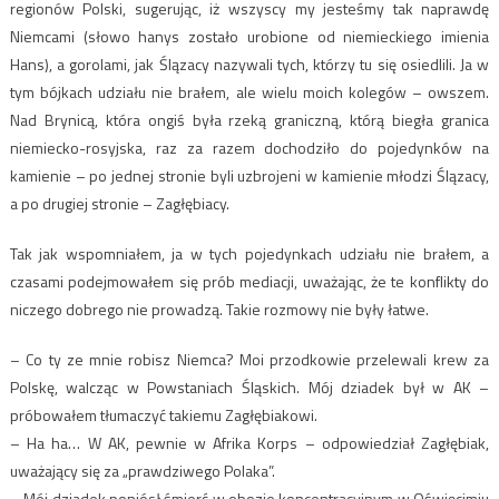
regionów Polski, sugerując, iż wszyscy my jesteśmy tak naprawdę
Niemcami (słowo hanys zostało urobione od niemieckiego imienia
Hans), a gorolami, jak Ślązacy nazywali tych, którzy tu się osiedlili. Ja w
tym bójkach udziału nie brałem, ale wielu moich kolegów – owszem.
Nad Brynicą, która ongiś była rzeką graniczną, którą biegła granica
niemiecko-rosyjska, raz za razem dochodziło do pojedynków na
kamienie – po jednej stronie byli uzbrojeni w kamienie młodzi Ślązacy,
a po drugiej stronie – Zagłębiacy.
Tak jak wspomniałem, ja w tych pojedynkach udziału nie brałem, a
czasami podejmowałem się prób mediacji, uważając, że te konflikty do
niczego dobrego nie prowadzą. Takie rozmowy nie były łatwe.
– Co ty ze mnie robisz Niemca? Moi przodkowie przelewali krew za
Polskę, walcząc w Powstaniach Śląskich. Mój dziadek był w AK –
próbowałem tłumaczyć takiemu Zagłębiakowi.
– Ha ha… W AK, pewnie w Afrika Korps – odpowiedział Zagłębiak,
uważający się za „prawdziwego Polaka”.
– Mój dziadek poniósł śmierć w obozie koncentracyjnym w Oświęcimiu