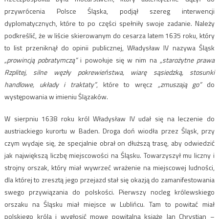
przywrócenia Polsce Śląska, podjął szereg interwencji
dyplomatycznych, które to po części spełniły swoje zadanie. Należy
podkreślić, że w liście skierowanym do cesarza latem 1635 roku, który
to list przeniknął do opinii publicznej, Władysław IV nazywa Śląsk
„prowincją pobratymczą”
i powołuje się w nim na
„starożytne prawa
Rzplitej, silne węzły pokrewieństwa, wiarę sąsiedzką, stosunki
handlowe, układy i traktaty”
, które to wręcz
„zmuszają go”
do
występowania w imieniu Ślązaków.
W sierpniu 1638 roku król Władysław IV udał się na leczenie do
austriackiego kurortu w Baden. Droga doń wiodła przez Śląsk, przy
czym wydaje się, że specjalnie obrał on dłuższą trasę, aby odwiedzić
jak największą liczbę miejscowości na Śląsku. Towarzyszył mu liczny i
strojny orszak, który miał wywrzeć wrażenie na miejscowej ludności,
dla której to zresztą jego przejazd stał się okazją do zamanifestowania
swego przywiązania do polskości. Pierwszy nocleg królewskiego
orszaku na Śląsku miał miejsce w Lublińcu. Tam to powitać miał
polskiego króla i wygłosić mowę powitalną książę Jan Chrystian –