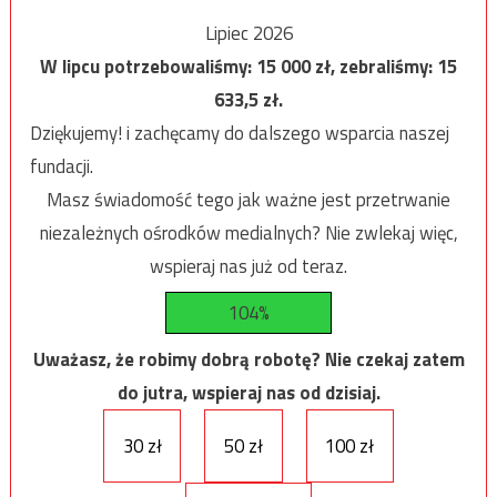
Lipiec 2026
W lipcu potrzebowaliśmy:
15 000
zł, zebraliśmy:
15
633,5
zł.
Dziękujemy! i zachęcamy do dalszego wsparcia naszej
fundacji.
Masz świadomość tego jak ważne jest przetrwanie
niezależnych ośrodków medialnych? Nie zwlekaj więc,
wspieraj nas już od teraz.
104%
Uważasz, że robimy dobrą robotę? Nie czekaj zatem
do jutra, wspieraj nas od dzisiaj.
30 zł
50 zł
100 zł