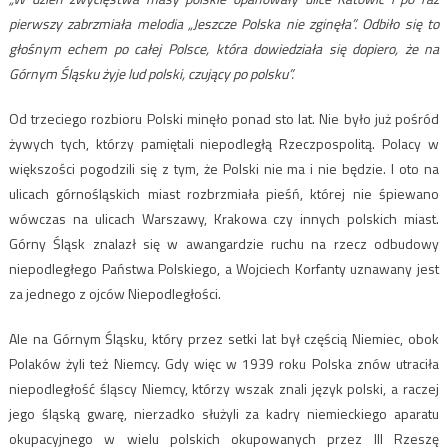
pierwszy zabrzmiała melodia „Jeszcze Polska nie zginęła”. Odbiło się to
głośnym echem po całej Polsce, która dowiedziała się dopiero, że na
Górnym Śląsku żyje lud polski, czujący po polsku”.
Od trzeciego rozbioru Polski minęło ponad sto lat. Nie było już pośród
żywych tych, którzy pamiętali niepodległą Rzeczpospolitą. Polacy w
większości pogodzili się z tym, że Polski nie ma i nie będzie. I oto na
ulicach górnośląskich miast rozbrzmiała pieśń, której nie śpiewano
wówczas na ulicach Warszawy, Krakowa czy innych polskich miast.
Górny Śląsk znalazł się w awangardzie ruchu na rzecz odbudowy
niepodległego Państwa Polskiego, a Wojciech Korfanty uznawany jest
za jednego z ojców Niepodległości.
Ale na Górnym Śląsku, który przez setki lat był częścią Niemiec, obok
Polaków żyli też Niemcy. Gdy więc w 1939 roku Polska znów utraciła
niepodległość śląscy Niemcy, którzy wszak znali język polski, a raczej
jego śląską gwarę, nierzadko służyli za kadry niemieckiego aparatu
okupacyjnego w wielu polskich okupowanych przez III Rzeszę