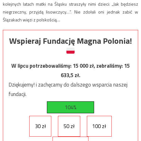
kolejnych latach matki na Śląsku straszyły nimi dzieci: „Jak będziesz
niegrzeczny, przyjdą lisowczycy…”. Nie zdołali oni jednak zabić w
Ślązakach więzi z polskością…
Wspieraj Fundację Magna Polonia!
W lipcu potrzebowaliśmy:
15 000
zł, zebraliśmy:
15
633,5
zł.
Dziękujemy! i zachęcamy do dalszego wsparcia naszej
fundacji.
104%
30 zł
50 zł
100 zł