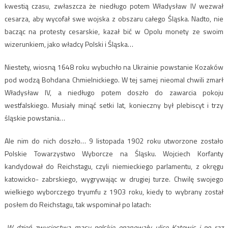
kwestią czasu, zwłaszcza że niedługo potem Władysław IV wezwał
cesarza, aby wycofał swe wojska z obszaru całego Śląska. Nadto, nie
bacząc na protesty cesarskie, kazał bić w Opolu monety ze swoim
wizerunkiem, jako władcy Polski i Śląska…
Niestety, wiosną 1648 roku wybuchło na Ukrainie powstanie Kozaków
pod wodzą Bohdana Chmielnickiego. W tej samej nieomal chwili zmarł
Władysław IV, a niedługo potem doszło do zawarcia pokoju
westfalskiego. Musiały minąć setki lat, konieczny był plebiscyt i trzy
śląskie powstania…
Ale nim do nich doszło… 9 listopada 1902 roku utworzone zostało
Polskie Towarzystwo Wyborcze na Śląsku. Wojciech Korfanty
kandydował do Reichstagu, czyli niemieckiego parlamentu, z okręgu
katowicko- zabrskiego, wygrywając w drugiej turze. Chwilę swojego
wielkiego wyborczego tryumfu z 1903 roku, kiedy to wybrany został
posłem do Reichstagu, tak wspominał po latach:
„W dzień zwycięstwa masy polskie opanowały ulice Katowic i po raz