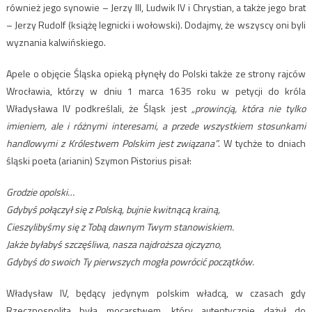
również jego synowie – Jerzy III, Ludwik IV i Chrystian, a także jego brat
– Jerzy Rudolf (książę legnicki i wołowski). Dodajmy, że wszyscy oni byli
wyznania kalwińskiego.
Apele o objęcie Śląska opieką płynęły do Polski także ze strony rajców
Wrocławia, którzy w dniu 1 marca 1635 roku w petycji do króla
Władysława IV podkreślali, że Śląsk jest
„prowincją, która nie tylko
imieniem, ale i różnymi interesami, a przede wszystkiem stosunkami
handlowymi z Królestwem Polskim jest związana”
. W tychże to dniach
śląski poeta (arianin) Szymon Pistorius pisał:
Grodzie opolski…
Gdybyś połączył się z Polską, bujnie kwitnącą krainą,
Cieszylibyśmy się z Tobą dawnym Twym stanowiskiem.
Jakże byłabyś szczęśliwa, nasza najdroższa ojczyzno,
Gdybyś do swoich Ty pierwszych mogła powrócić początków.
Władysław IV, będący jedynym polskim władcą, w czasach gdy
Rzeczpospolita była mocarstwem, który autentycznie dążył do