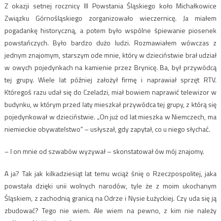
Z okazji setnej rocznicy III Powstania Śląskiego koło Michałkowice
Związku Górnośląskiego zorganizowało wieczernicę. Ja miałem
pogadankę historyczną, a potem było wspólne śpiewanie piosenek
powstańczych. Było bardzo dużo ludzi. Rozmawiałem wówczas z
jednym znajomym, starszym ode mnie, który w dzieciństwie brał udział
w owych pojedynkach na kamienie przez Brynicę. Ba, był przywódcą
tej grupy. Wiele lat później założył firmę i naprawiał sprzęt RTV.
Któregoś razu udał się do Czeladzi, miał bowiem naprawić telewizor w
budynku, w którym przed laty mieszkał przywódca tej grupy, z którą się
pojedynkował w dzieciństwie. „On już od lat mieszka w Niemczech, ma
niemieckie obywatelstwo” – usłyszał, gdy zapytał, co u niego słychać.
– I on mnie od szwabów wyzywał – skonstatował ów mój znajomy.
A ja? Tak jak kilkadziesiąt lat temu wciąż śnię o Rzeczpospolitej, jaka
powstała dzięki unii wolnych narodów, tyle że z moim ukochanym
Śląskiem, z zachodnią granicą na Odrze i Nysie Łużyckiej. Czy uda się ją
zbudować? Tego nie wiem. Ale wiem na pewno, z kim nie należy