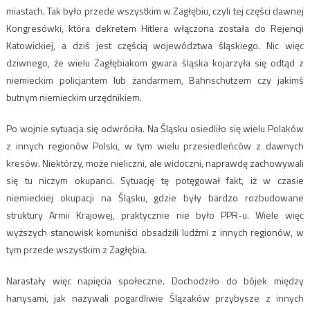
miastach. Tak było przede wszystkim w Zagłębiu, czyli tej części dawnej
Kongresówki, która dekretem Hitlera włączona została do Rejencji
Katowickiej, a dziś jest częścią województwa śląskiego. Nic więc
dziwnego, że wielu Zagłębiakom gwara śląska kojarzyła się odtąd z
niemieckim policjantem lub żandarmem, Bahnschutzem czy jakimś
butnym niemieckim urzędnikiem.
Po wojnie sytuacja się odwróciła. Na Śląsku osiedliło się wielu Polaków
z innych regionów Polski, w tym wielu przesiedleńców z dawnych
kresów. Niektórzy, może nieliczni, ale widoczni, naprawdę zachowywali
się tu niczym okupanci. Sytuację tę potęgował fakt, iż w czasie
niemieckiej okupacji na Śląsku, gdzie były bardzo rozbudowane
struktury Armii Krajowej, praktycznie nie było PPR-u. Wiele więc
wyższych stanowisk komuniści obsadzili ludźmi z innych regionów, w
tym przede wszystkim z Zagłębia.
Narastały więc napięcia społeczne. Dochodziło do bójek między
hanysami, jak nazywali pogardliwie Ślązaków przybysze z innych