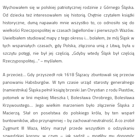
Wychowałem się w polskiej patriotycznej rodzinie z Górnego Śląska.
Od dziecka też interesowałem się historią. Chętnie czytałem książki
historyczne, dumą napawało mnie wszystko to, co odnosiło się do
wielkości Rzeczpospolitej w czasach Jagiellonów i pierwszych Wazów.
Uwielbiałem studiować mapy z tego okresu i… bolałem, że mój Śląsk w
tych wspaniałych czasach, gdy Polska, złączona unią z Litwą, była u
szczytu potęgi, nie był jej częścią. „Gdyby wtedy Śląsk był częścią
Rzeczypospolitej…” – myślałem.
A przecież… Gdy przyszedł rok 1618 Ślązacy zbuntowali się przeciw
panowaniu Habsburgów. W tym czasie urząd starosty generalnego
(namiestnika) Śląska pełnił książę brzeski Jan Chrystian z rodu Piastów,
potomek w linii męskiej Mieszka I, Bolesława Chrobrego, Bolesława
Krzywoustego… Jego wielkim marzeniem było złączenie Śląska z
Macierzą. Słał on poselstwa do polskiego króla, by ten wsparł
buntowników, albo przynajmniej – by zachował neutralność. A co zrobił
Zygmunt III Waza, który marzył przede wszystkim o odzyskaniu
szwedzkiej korony, w czym – jak sądził – mogliby mu dopomóc