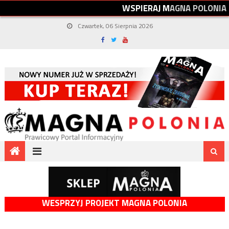
W
S
P
I
E
R
A
J
M
A
G
N
A
P
O
L
O
N
I
A
Czwartek, 06 Sierpnia 2026
WESPRZYJ PROJEKT MAGNA POLONIA