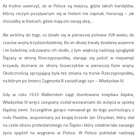
Aż trudno uwierzyć, że w Polsce są miejsca, gdzie takich bandytów,
którzy niczym pozytywnym się w historii nie zapisali, honorują – jak
chociażby w Kielcach, gdzie mają oni swoją ulicę…
Ale wróćmy do togo, co działo się w pierwszej połowie XVII wieku, do
czasów wojny trzydziestoletniej. Bo im dłużej trwały działania wojenne
i im boleśniej odczuwano ich skutki, z tym większą nadzieją spoglądali
Ślązacy w stronę Rzeczypospolitej, starając się puścić w niepamięć
krzywdy doznane ze strony lisowczyków w pierwszej fazie wojny.
Okolicznością sprzyjającą była też zmiana na tronie Rzeczypospolitej,
na którym po śmierci Zygmunta III zasiadł jego syn – Władysław IV.
Gdy w roku 1633 Wallenstein zajął zbuntowane księstwa śląskie,
Władysław IV wręcz zasypany został wezwaniami do wzięcia w opiekę
śląskiej ziemi. Szczególnie gorąco namawiał go do tego pochodzący z
rodu Piastów, wspomniany już książę brzeski Jan Chrystian, który stał
na czele obozu protestanckiego na Śląsku i który ostatnie lata swojego
życia spędził na wygnaniu w Polsce. W Polsce pokładali nadzieję