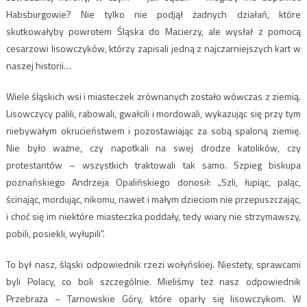
Habsburgowie? Nie tylko nie podjął żadnych działań, które
skutkowałyby powrotem Śląska do Macierzy, ale wysłał z pomocą
cesarzowi lisowczyków, którzy zapisali jedną z najczarniejszych kart w
naszej historii…
Wiele śląskich wsi i miasteczek zrównanych zostało wówczas z ziemią.
Lisowczycy palili, rabowali, gwałcili i mordowali, wykazując się przy tym
niebywałym okrucieństwem i pozostawiając za sobą spaloną ziemię.
Nie było ważne, czy napotkali na swej drodze katolików, czy
protestantów – wszystkich traktowali tak samo. Szpieg biskupa
poznańskiego Andrzeja Opalińskiego donosił: „Szli, łupiąc, paląc,
ścinając, mordując, nikomu, nawet i małym dzieciom nie przepuszczając,
i choć się im niektóre miasteczka poddały, tedy wiary nie strzymawszy,
pobili, posiekli, wyłupili”.
To był nasz, śląski odpowiednik rzezi wołyńskiej. Niestety, sprawcami
byli Polacy, co boli szczególnie. Mieliśmy też nasz odpowiednik
Przebraża – Tarnowskie Góry, które oparły się lisowczykom. W