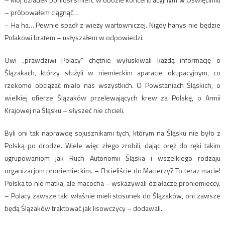
– próbowałem ciągnąć…
– Ha ha… Pewnie spadł z wieży wartowniczej. Nigdy hanys nie będzie
Polakowi bratem – usłyszałem w odpowiedzi.
Owi „prawdziwi Polacy” chętnie wyłuskiwali każdą informację o
Ślązakach, którzy służyli w niemieckim aparacie okupacyjnym, co
rzekomo obciążać miało nas wszystkich. O Powstaniach Śląskich, o
wielkiej ofierze Ślązaków przelewających krew za Polskę, o Armii
Krajowej na Śląsku – słyszeć nie chcieli.
Byli oni tak naprawdę sojusznikami tych, którym na Śląsku nie było z
Polską po drodze. Wiele więc złego zrobili, dając oręż do ręki takim
ugrupowaniom jak Ruch Autonomii Śląska i wszelkiego rodzaju
organizacjom proniemieckim. – Chcieliście do Macierzy? To teraz macie!
Polska to nie matka, ale macocha – wskazywali działacze proniemieccy.
– Polacy zawsze taki właśnie mieli stosunek do Ślązaków, oni zawsze
będą Ślązaków traktować jak lisowczycy – dodawali.