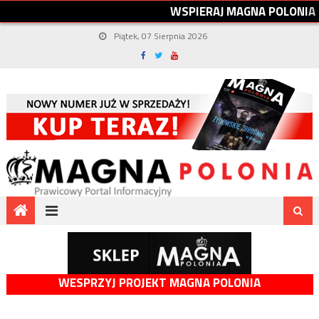
W
S
P
I
E
R
A
J
M
A
G
N
A
P
O
L
O
N
I
A
Piątek, 07 Sierpnia 2026
WESPRZYJ PROJEKT MAGNA POLONIA