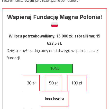
radarem sektorowym, jako rozwiązanie pomostowe.
Wspieraj Fundację Magna Polonia!
W lipcu potrzebowaliśmy:
15 000
zł, zebraliśmy:
15
633,5
zł.
Dziękujemy! i zachęcamy do dalszego wsparcia naszej
fundacji.
104%
30 zł
50 zł
100 zł
Inna kwota