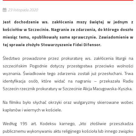
23 listopada 2020
Jest dochodzenie ws. zakłócenia mszy świętej w jednym z
kościołów w Szczecinie. Nagranie ze zdarzenia, do którego doszło
miesiąc temu, opublikowały same sprawczynie. Zawiadomienie w
tej sprawie złożyło Stowarzyszenie Fidei Difensor.
Śledztwo prowadzone przez prokuraturę ws. zakłócenia liturgii na
szczecińskim Pogodnie dotyczy przestępstwa przeciwko wolności
wyznania. Świadkowie tego zdarzenia zostali już przesłuchani. Trwa
identyfikacja osób, które widać na nagraniu – przekazała Radiu
Szczecin rzecznik prokuratury w Szczecinie Alicja Macugowska-Kyszka.
Na filmiku było słychać okrzyki oraz wulgaryzmy skierowane wobec
kapłanów i wiernych w kościele.
Według 195 art. Kodeksu karnego, „kto złośliwie przeszkadza
publicznemu wykonywaniu aktu religijnego kościoła lub innego związku