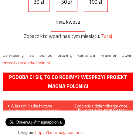
30 zł
50 zł
100 zł
Inna kwota
Zobacz kto wparł nas tym miesiącu:
Tutaj
Dziękujemy za pomoc prawną Kancelarii Prawnej Litwin:
https://kancelaria-litwin.pl
PODOBA CI SIĘ TO CO ROBIMY? WESPRZYJ PROJEKT
MAGNA POLONIA!
Nawigacja
W lasach Nadleśnictwa
Żydowska dziennikarka chce,
by w razie polexitu Ślązacy i
Wałbrzych należy uważać na
Kaszubi odłączyli się od
wpisu
biedaszyby
Polski
Telegram
https://t.me/magnapolonia