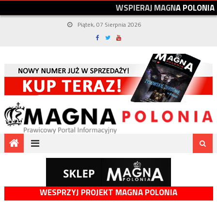
W
S
P
I
E
R
A
J
M
A
G
N
A
P
O
L
O
N
I
A
Piątek, 07 Sierpnia 2026
WESPRZYJ PROJEKT MAGNA POLONIA