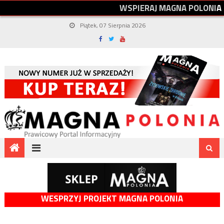
W
S
P
I
E
R
A
J
M
A
G
N
A
P
O
L
O
N
I
A
Piątek, 07 Sierpnia 2026
WESPRZYJ PROJEKT MAGNA POLONIA