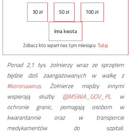
30 zł
50 zł
100 zł
Inna kwota
Zobacz kto wparł nas tym miesiącu:
Tutaj
Ponad 2,1 tys. żołnierzy wraz ze sprzętem
będzie dziś zaangażowanych w walkę z
#koronawirus
. Żołnierze między innymi
wspierają służby
@MSWiA_GOV_PL
w
ochronie granic, pomagają osobom w
kwarantannie oraz w transporcie
medykamentów do szpitali.