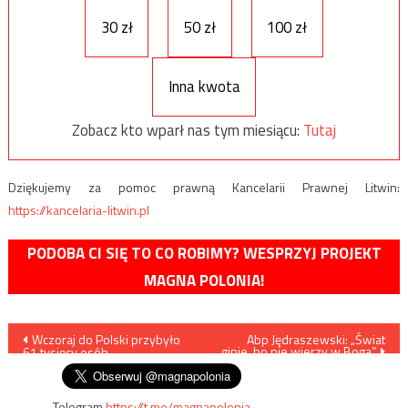
30 zł
50 zł
100 zł
Inna kwota
Zobacz kto wparł nas tym miesiącu:
Tutaj
Dziękujemy za pomoc prawną Kancelarii Prawnej Litwin:
https://kancelaria-litwin.pl
PODOBA CI SIĘ TO CO ROBIMY? WESPRZYJ PROJEKT
MAGNA POLONIA!
Nawigacja
Wczoraj do Polski przybyło
Abp Jędraszewski: „Świat
ginie, bo nie wierzy w Boga”
61 tysięcy osób
wpisu
Telegram
https://t.me/magnapolonia