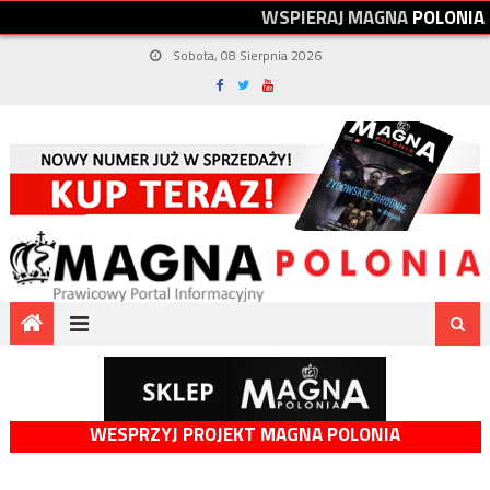
W
S
P
I
E
R
A
J
M
A
G
N
A
P
O
L
O
N
I
A
Sobota, 08 Sierpnia 2026
WESPRZYJ PROJEKT MAGNA POLONIA