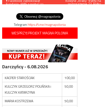
Nawigacja
Facebook zablokował
Kolejne „Kraby” trafiły na
wyposażenie 23. Pułku
Fundację „SMS z nieba” za
Artylerii z Bolesławca
wpisu
promocję życia
nienarodzonego
Telegram
https://t.me/magnapolonia
WESPRZYJ PROJEKT MAGNA POLONIA
Darczyńcy - 6.08.2026
KACPER STAROŚCIAK
100,00
KULCZYK GRZEGORZ POLIŃSKA i
50,00
KULCZYK KATARZYNA
MARIA KOSTRZEWA
50,00