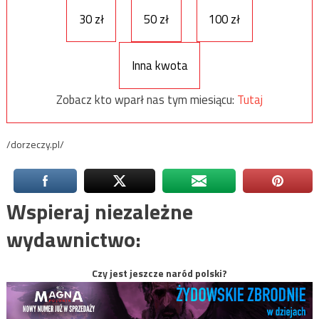
30 zł
50 zł
100 zł
Inna kwota
Zobacz kto wparł nas tym miesiącu:
Tutaj
/dorzeczy.pl/
Wspieraj niezależne
wydawnictwo:
Czy jest jeszcze naród polski?