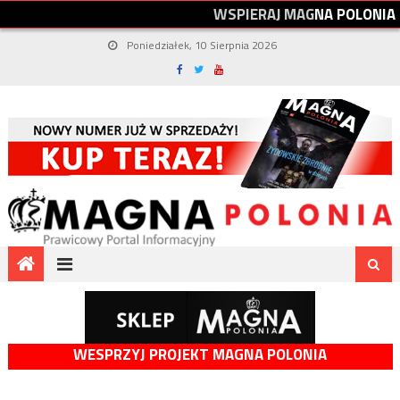
W
S
P
I
E
R
A
J
M
A
G
N
A
P
O
L
O
N
I
A
Poniedziałek, 10 Sierpnia 2026
WESPRZYJ PROJEKT MAGNA POLONIA