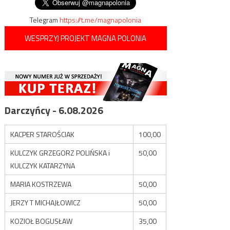
Telegram
https://t.me/magnapolonia
WESPRZYJ PROJEKT MAGNA POLONIA
Darczyńcy - 6.08.2026
KACPER STAROŚCIAK
100,00
KULCZYK GRZEGORZ POLIŃSKA i
50,00
KULCZYK KATARZYNA
MARIA KOSTRZEWA
50,00
JERZY T MICHAJŁOWICZ
50,00
KOZIOŁ BOGUSŁAW
35,00