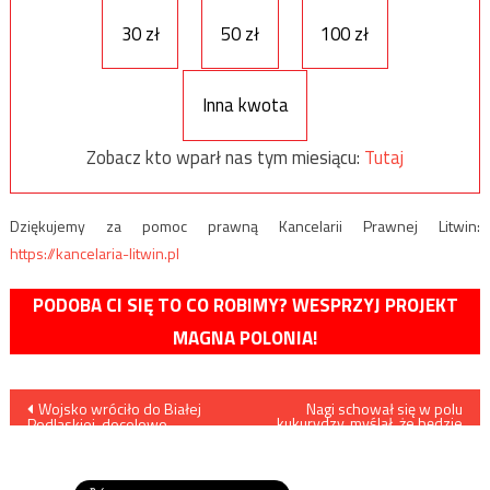
30 zł
50 zł
100 zł
Inna kwota
Zobacz kto wparł nas tym miesiącu:
Tutaj
Dziękujemy za pomoc prawną Kancelarii Prawnej Litwin:
https://kancelaria-litwin.pl
PODOBA CI SIĘ TO CO ROBIMY? WESPRZYJ PROJEKT
MAGNA POLONIA!
Nawigacja
Wojsko wróciło do Białej
Nagi schował się w polu
kukurydzy, myślał, że będzie
Podlaskiej, docelowo
niewidoczny
wpisu
stacjonować tu będą cztery
bataliony oraz jedna
kompania „Żelaznej Dywizji”