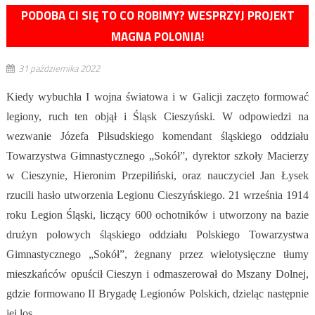
PODOBA CI SIĘ TO CO ROBIMY? WESPRZYJ PROJEKT
MAGNA POLONIA!
31 października 2022
Kiedy wybuchła I wojna światowa i w Galicji zaczęto formować
legiony, ruch ten objął i Śląsk Cieszyński. W odpowiedzi na
wezwanie Józefa Piłsudskiego komendant śląskiego oddziału
Towarzystwa Gimnastycznego „Sokół”, dyrektor szkoły Macierzy
w Cieszynie, Hieronim Przepiliński, oraz nauczyciel Jan Łysek
rzucili hasło utworzenia Legionu Cieszyńskiego. 21 września 1914
roku Legion Śląski, liczący 600 ochotników i utworzony na bazie
drużyn polowych śląskiego oddziału Polskiego Towarzystwa
Gimnastycznego „Sokół”, żegnany przez wielotysięczne tłumy
mieszkańców opuścił Cieszyn i odmaszerował do Mszany Dolnej,
gdzie formowano II Brygadę Legionów Polskich, dzieląc następnie
jej los.