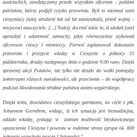
austriackich, zawdzięczamy przede wszystkim oficerom – polskim
patriotom, którzy podjęli ryzyko przewrotu. Byli to nieomal sami
cieszyniacy (tutaj urodzeni lub od lat zamieszkali), przed wojną –
miejscowi nauczyciele. […] Należy docenić także to, iż zdołali [oni]
uprzedzić i udaremnić zamachy, jakie równocześnie szykowali
oficerowie czescy i niemieccy. Pierwsi zaplanowali dokonanie
przewrotu i przejęcie władzy w Cieszynie o północy 31
października, drudzy następnego dnia o godzinie 9.00 rano. Dzięki
sprawnej akcji Polaków, nie tylko nie doszło do walki pomiędzy
żołnierzami różnych narodowości, ale przeciwnie – do współpracy
podczas likwidowania struktur państwa austro-węgierskiego.
Dzięki temu, dowództwo cieszyńskiego garnizonu, na czele z płk.
Johannem Gerndtem, widząc, iż ich sytuacja jest beznadziejna,
oddało władzę, zyskując w zamian możliwość błyskawicznego
opuszczenia Cieszyna i powrotu w rodzinne strony (grupa ok. 800
żołnierzy wyjechała jeszcze 1 listopada).”