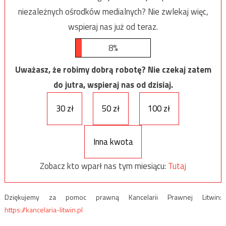
niezależnych ośrodków medialnych? Nie zwlekaj więc,
wspieraj nas już od teraz.
8%
Uważasz, że robimy dobrą robotę? Nie czekaj zatem
do jutra, wspieraj nas od dzisiaj.
30 zł
50 zł
100 zł
Inna kwota
Zobacz kto wparł nas tym miesiącu:
Tutaj
Dziękujemy za pomoc prawną Kancelarii Prawnej Litwin:
https://kancelaria-litwin.pl