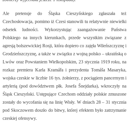
Ale pretensje do Śląska Cieszyńskiego zgłaszała też
Czechosłowacja, pomimo iż Czesi stanowili tu relatywnie niewielki
odsetek ludności. Wykorzystując zaangażowanie Państwa
Polskiego na innych kierunkach, przede wszystkim związane z
agresją bolszewickiej Rosji, która dopiero co zajęła Wileńszczyznę i
Grodzieńszczyznę, a także w związku z wojną polsko – ukraińską o
Lwów oraz Powstaniem Wielkopolskim, 23 stycznia 1919 roku, na
rozkaz premiera Karla Kramářa i prezydenta Tomáša Masaryka,
wojska czeskie w liczbie 16 tys. żołnierzy, z pociągiem pancernym i
artylerią (pod dowództwem płk. Josefa Šnejdarka), wkroczyły na
Śląsk Cieszyński. Ustępujące Czechom oddziały polskie zmuszone
zostały do wycofania się na linię Wisły. W dniach 28 – 31 stycznia
pod Skoczowem doszło do bitwy, której efektem było zatrzymanie
czeskiej ofensywy.