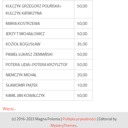
KULCZYK GRZEGORZ POLIŃSKA i
50,00
KULCZYK KATARZYNA
MARIA KOSTRZEWA
50,00
JERZY T MICHAJŁOWICZ
50,00
KOZIOŁ BOGUSŁAW
35,00
PAWEŁ ŁUKASZ ZIEMIAŃSKI
50,00
POTERA LIDIA i POTERA KRZYSZTOF
50,00
NIEMCZYK MICHAŁ
20,00
SŁAWOMIR PIĄTEK
10,00
KAMIL JAN KOWALCZYK
50,00
Więcej...
(c) 2016-2023 Magna Polonia
|
Polityka prywatności
|
Editorial by
MysteryThemes
.