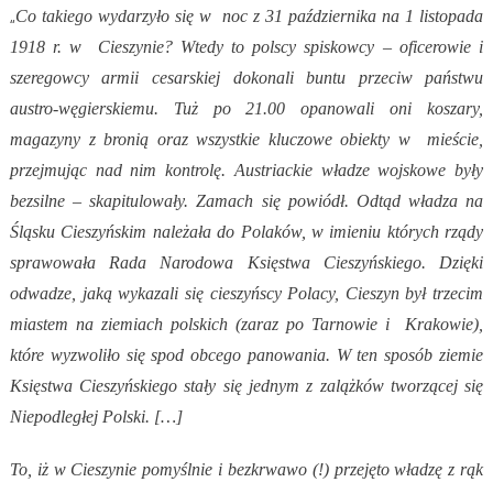
„
Co takiego wydarzyło się w noc z 31 października na 1 listopada
1918 r. w Cieszynie? Wtedy to polscy spiskowcy – oficerowie i
szeregowcy armii cesarskiej dokonali buntu przeciw państwu
austro-węgierskiemu. Tuż po 21.00 opanowali oni koszary,
magazyny z bronią oraz wszystkie kluczowe obiekty w mieście,
przejmując nad nim kontrolę. Austriackie władze wojskowe były
bezsilne – skapitulowały. Zamach się powiódł. Odtąd władza na
Śląsku Cieszyńskim należała do Polaków, w imieniu których rządy
sprawowała Rada Narodowa Księstwa Cieszyńskiego. Dzięki
odwadze, jaką wykazali się cieszyńscy Polacy, Cieszyn był trzecim
miastem na ziemiach polskich (zaraz po Tarnowie i Krakowie),
które wyzwoliło się spod obcego panowania. W ten sposób ziemie
Księstwa Cieszyńskiego stały się jednym z zalążków tworzącej się
Niepodległej Polski. […]
To, iż w Cieszynie pomyślnie i bezkrwawo (!) przejęto władzę z rąk