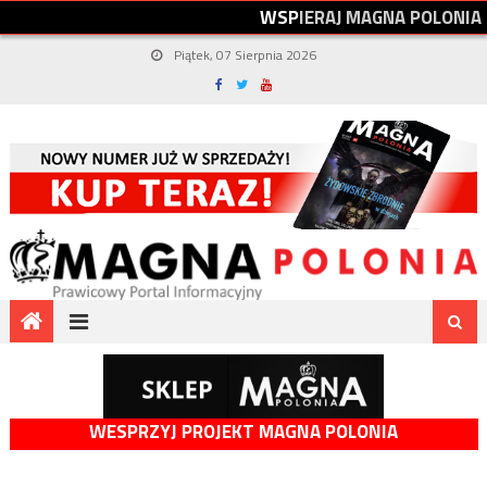
W
S
P
I
E
R
A
J
M
A
G
N
A
P
O
L
O
N
I
A
Piątek, 07 Sierpnia 2026
WESPRZYJ PROJEKT MAGNA POLONIA