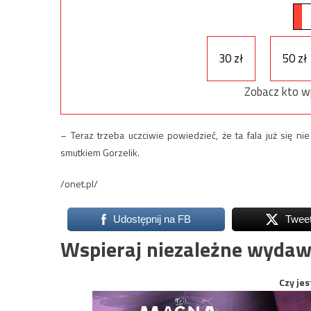
30 zł
50 zł
Zobacz kto w
– Teraz trzeba uczciwie powiedzieć, że ta fala już się 
smutkiem Gorzelik.
/onet.pl/
Udostępnij na FB
Twee
Wspieraj niezależne wydaw
Czy jes