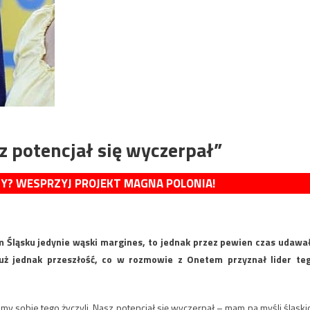
sz potencjał się wyczerpał”
MY? WESPRZYJ PROJEKT MAGNA POLONIA!
 Śląsku jedynie wąski margines, to jednak przez pewien czas udawa
już jednak przeszłość, co w rozmowie z Onetem przyznał lider te
my sobie tego życzyli. Nasz potencjał się wyczerpał – mam na myśli śląski