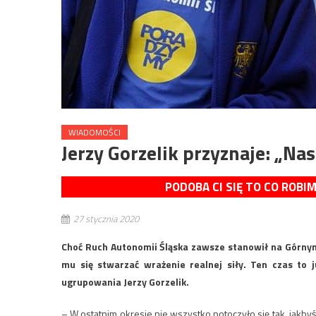
WIADOMOŚCI
Jerzy Gorzelik przyznaje: „Na
PODOBA CI SIĘ TO CO ROBI
27 stycznia 2020
Choć Ruch Autonomii Śląska zawsze stanowił na Górnym
mu się stwarzać wrażenie realnej siły. Ten czas to 
ugrupowania Jerzy Gorzelik.
– W ostatnim okresie nie wszystko potoczyło się tak, jakbyś