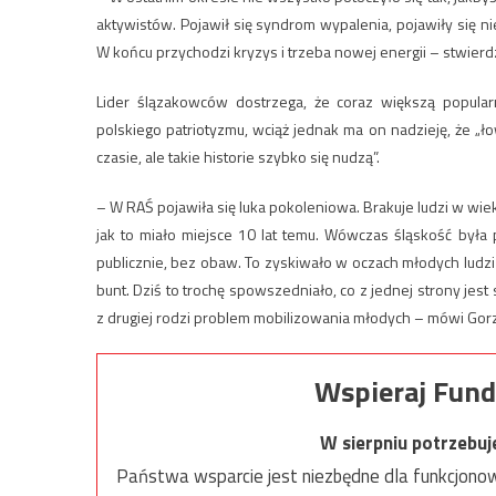
aktywistów. Pojawił się syndrom wypalenia, pojawiły się ni
W końcu przychodzi kryzys i trzeba nowej energii – stwierdz
Lider ślązakowców dostrzega, że coraz większą popula
polskiego patriotyzmu, wciąż jednak ma on nadzieję, że „
czasie, ale takie historie szybko się nudzą”.
– W RAŚ pojawiła się luka pokoleniowa. Brakuje ludzi w wie
jak to miało miejsce 10 lat temu. Wówczas śląskość był
publicznie, bez obaw. To zyskiwało w oczach młodych ludzi
bunt. Dziś to trochę spowszedniało, co z jednej strony jes
z drugiej rodzi problem mobilizowania młodych – mówi Gorze
Wspieraj Fund
W sierpniu potrzebu
Państwa wsparcie jest niezbędne dla funkcjonow