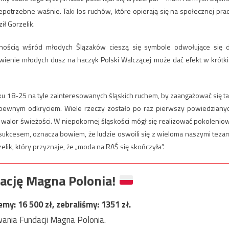
epotrzebne waśnie. Taki los ruchów, które opierają się na społecznej prac
ił Gorzelik.
rnością wśród młodych Ślązaków cieszą się symbole odwołujące się 
łowienie młodych dusz na haczyk Polski Walczącej może dać efekt w krótk
ku 18-25 na tyle zainteresowanych śląskich ruchem, by zaangażować się ta
a pewnym odkryciem. Wiele rzeczy zostało po raz pierwszy powiedziany
 walor świeżości. W niepokornej śląskości mógł się realizować pokolenio
t sukcesem, oznacza bowiem, że ludzie oswoili się z wieloma naszymi tezam
lik, który przyznaje, że „moda na RAŚ się skończyła”.
ację Magna Polonia!
jemy:
16 500
zł, zebraliśmy:
1351
zł.
ania Fundacji Magna Polonia.