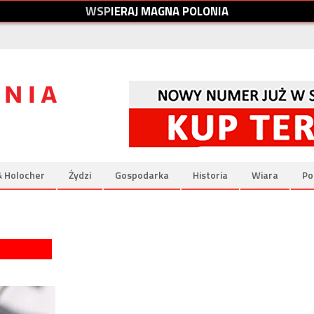
W
S
P
I
E
R
A
J
M
A
G
N
A
P
O
L
O
N
I
A
& Holocher
Żydzi
Gospodarka
Historia
Wiara
Po