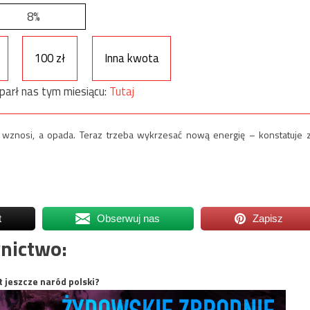
8%
100 zł
Inna kwota
parł nas tym miesiącu:
Tutaj
nie wznosi, a opada. Teraz trzeba wykrzesać nową energię – konstatuje 
t
Obserwuj nas
Zapisz
nictwo:
t jeszcze naród polski?