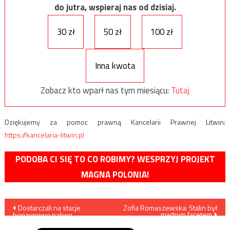
do jutra, wspieraj nas od dzisiaj.
30 zł
50 zł
100 zł
Inna kwota
Zobacz kto wparł nas tym miesiącu:
Tutaj
Dziękujemy za pomoc prawną Kancelarii Prawnej Litwin:
https://kancelaria-litwin.pl
PODOBA CI SIĘ TO CO ROBIMY? WESPRZYJ PROJEKT
MAGNA POLONIA!
Nawigacja
Dostarczali na stacje
Zofia Romaszewska: Stalin był
mądrym facetem
benzynowe paliwo
wpisu
niewiadomego pochodzenia