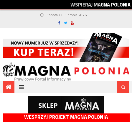
W
S
P
I
E
R
A
J
M
A
G
N
A
P
O
L
O
N
I
A
Sobota, 08 Sierpnia 2026
WESPRZYJ PROJEKT MAGNA POLONIA