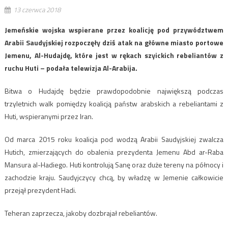
13 czerwca 2018
Jemeńskie wojska wspierane przez koalicję pod przywództwem
Arabii Saudyjskiej rozpoczęły dziś atak na główne miasto portowe
Jemenu, Al-Hudajdę, które jest w rękach szyickich rebeliantów z
ruchu Huti – podała telewizja Al-Arabija.
Bitwa o Hudajdę będzie prawdopodobnie największą podczas
trzyletnich walk pomiędzy koalicją państw arabskich a rebeliantami z
Huti, wspieranymi przez Iran.
Od marca 2015 roku koalicja pod wodzą Arabii Saudyjskiej zwalcza
Hutich, zmierzających do obalenia prezydenta Jemenu Abd ar-Raba
Mansura al-Hadiego. Huti kontrolują Sanę oraz duże tereny na północy i
zachodzie kraju. Saudyjczycy chcą, by władzę w Jemenie całkowicie
przejął prezydent Hadi.
Teheran zaprzecza, jakoby dozbrajał rebeliantów.