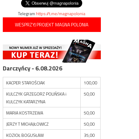
Telegram
https://t.me/magnapolonia
WESPRZYJ PROJEKT MAGNA POLONIA
Darczyńcy - 6.08.2026
KACPER STAROŚCIAK
100,00
KULCZYK GRZEGORZ POLIŃSKA i
50,00
KULCZYK KATARZYNA
MARIA KOSTRZEWA
50,00
JERZY T MICHAJŁOWICZ
50,00
KOZIOŁ BOGUSŁAW
35,00