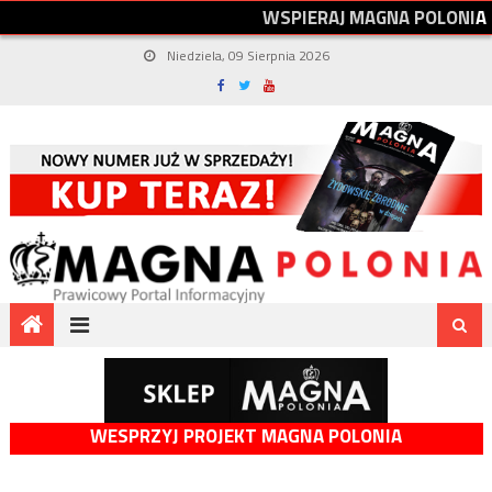
W
S
P
I
E
R
A
J
M
A
G
N
A
P
O
L
O
N
I
A
Niedziela, 09 Sierpnia 2026
WESPRZYJ PROJEKT MAGNA POLONIA