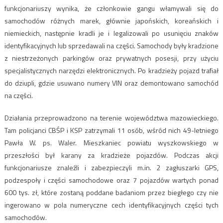
funkcjonariuszy wynika, że członkowie gangu włamywali się do
samochodów różnych marek, głównie japońskich, koreańskich i
niemieckich, następnie kradli je i legalizowali po usunięciu znaków
identyfikacyjnych lub sprzedawali na części. Samochody były kradzione
z niestrzeżonych parkingów oraz prywatnych posesji, przy użyciu
specjalistycznych narzędzi elektronicznych. Po kradzieży pojazd trafiał
do dziupli, gdzie usuwano numery VIN oraz demontowano samochód
na części.
Działania przeprowadzono na terenie województwa mazowieckiego.
Tam policjanci CBŚP i KSP zatrzymali 11 osób, wśród nich 49-letniego
Pawła W. ps. Waler. Mieszkaniec powiatu wyszkowskiego w
przeszłości był karany za kradzieże pojazdów. Podczas akcji
funkcjonariusze znaleźli i zabezpieczyli m.in. 2 zagłuszarki GPS,
podzespoły i części samochodowe oraz 7 pojazdów wartych ponad
600 tys. zł, które zostaną poddane badaniom przez biegłego czy nie
ingerowano w pola numeryczne cech identyfikacyjnych części tych
samochodów.