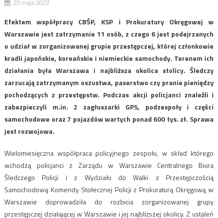
25 maja 2023
Efektem współpracy CBŚP, KSP i Prokuratury Okręgowej w
Warszawie jest zatrzymanie 11 osób, z czego 6 jest podejrzanych
o udział w zorganizowanej grupie przestępczej, której członkowie
kradli japońskie, koreańskie i niemieckie samochody. Terenem ich
działania była Warszawa i najbliższa okolica stolicy. Śledczy
zarzucają zatrzymanym oszustwa, paserstwo czy pranie pieniędzy
pochodzących z przestępstw. Podczas akcji policjanci znaleźli i
zabezpieczyli m.in. 2 zagłuszarki GPS, podzespoły i części
samochodowe oraz 7 pojazdów wartych ponad 600 tys. zł. Sprawa
jest rozwojowa.
Wielomiesięczna współpraca policyjnego zespołu, w skład którego
wchodzą policjanci z Zarządu w Warszawie Centralnego Biura
Śledczego Policji i z Wydziału do Walki z Przestępczością
Samochodową Komendy Stołecznej Policji z Prokuraturą Okręgową w
Warszawie doprowadziła do rozbicia zorganizowanej grupy
przestępczej działającej w Warszawie i jej najbliższej okolicy. Z ustaleń