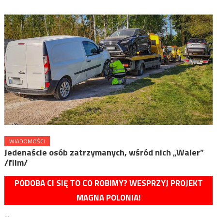
WIADOMOŚCI
Jedenaście osób zatrzymanych, wśród nich „Waler”
/film/
PODOBA CI SIĘ TO CO ROBIMY? WESPRZYJ PROJEKT
MAGNA POLONIA!