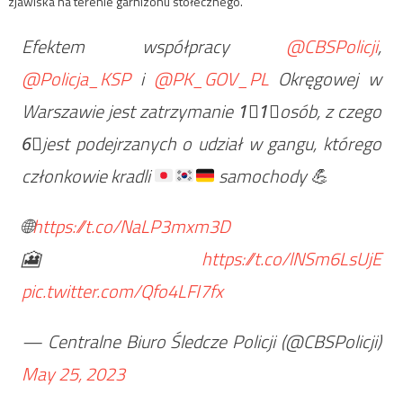
zjawiska na terenie garnizonu stołecznego.
Efektem współpracy
@CBSPolicji
,
@Policja_KSP
i
@PK_GOV_PL
Okręgowej w
Warszawie jest zatrzymanie
1⃣
1⃣
osób, z czego
6⃣
jest podejrzanych o udział w gangu, którego
członkowie kradli
samochody
💪
🌐
https://t.co/NaLP3mxm3D
🎦
https://t.co/lNSm6LsUjE
pic.twitter.com/Qfo4LFI7fx
— Centralne Biuro Śledcze Policji (@CBSPolicji)
May 25, 2023