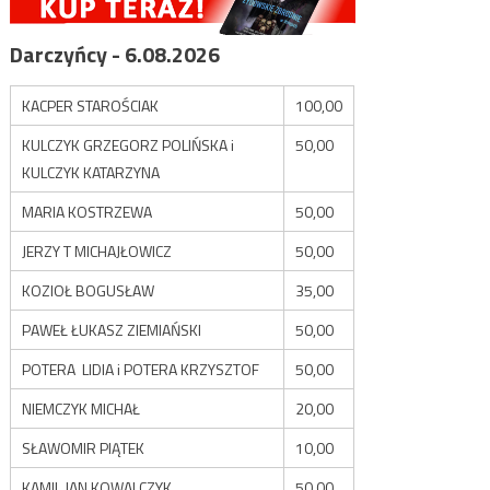
Darczyńcy - 6.08.2026
KACPER STAROŚCIAK
100,00
KULCZYK GRZEGORZ POLIŃSKA i
50,00
KULCZYK KATARZYNA
MARIA KOSTRZEWA
50,00
JERZY T MICHAJŁOWICZ
50,00
KOZIOŁ BOGUSŁAW
35,00
PAWEŁ ŁUKASZ ZIEMIAŃSKI
50,00
POTERA LIDIA i POTERA KRZYSZTOF
50,00
NIEMCZYK MICHAŁ
20,00
SŁAWOMIR PIĄTEK
10,00
KAMIL JAN KOWALCZYK
50,00