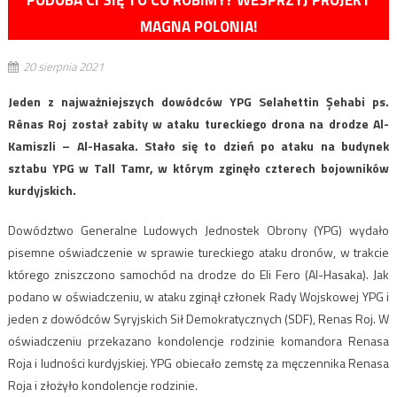
MAGNA POLONIA!
20 sierpnia 2021
Jeden z najważniejszych dowódców YPG Selahettin Şehabi ps.
Rênas Roj został zabity w ataku tureckiego drona na drodze Al-
Kamiszli – Al-Hasaka. Stało się to dzień po ataku na budynek
sztabu YPG w Tall Tamr, w którym zginęło czterech bojowników
kurdyjskich.
Dowództwo Generalne Ludowych Jednostek Obrony (YPG) wydało
pisemne oświadczenie w sprawie tureckiego ataku dronów, w trakcie
którego zniszczono samochód na drodze do Eli Fero (Al-Hasaka). Jak
podano w oświadczeniu, w ataku zginął członek Rady Wojskowej YPG i
jeden z dowódców Syryjskich Sił Demokratycznych (SDF), Renas Roj. W
oświadczeniu przekazano kondolencje rodzinie komandora Renasa
Roja i ludności kurdyjskiej. YPG obiecało zemstę za męczennika Renasa
Roja i złożyło kondolencje rodzinie.