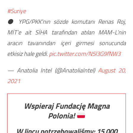
#Suriye
⚫️ YPG/PKK’nın sözde komutanı Renas Roj,
MİT’e ait SİHA tarafından atılan MAM-L’nin
aracın tavanından içeri girmesi sonucunda
etkisiz hale geldi.
pic.twitter.com/N5l3G9fNW3
— Anatolia Intel (@AnatoliaIntel)
August 20,
2021
Wspieraj Fundację Magna
Polonia!
W lipcu potrzebowaliśmy:
15 000