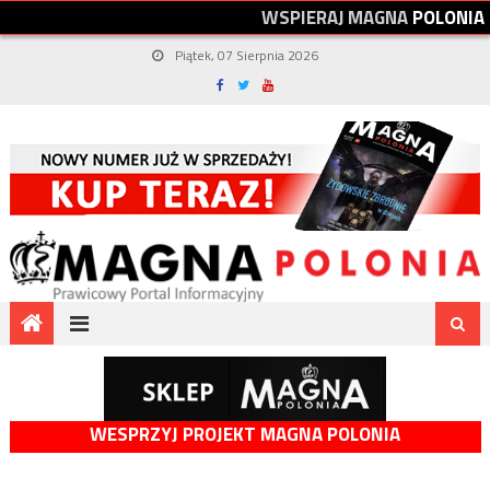
W
S
P
I
E
R
A
J
M
A
G
N
A
P
O
L
O
N
I
A
Piątek, 07 Sierpnia 2026
WESPRZYJ PROJEKT MAGNA POLONIA